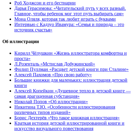
Роб Ходжсон и его бестиарии
Дарья Герасимова: «Читательский путь у всех разный.
Главное, чтобы ребенок мог этот путь выбирать сам»
Мона Оляля, которая так любит играть с буквами
Интервью с Кадзуо Ивамура: «Семья и природа – это
источник счастья»
Об иллюстрации
Кирилл Чёлушкин «Жизнь иллюстратора комфортна и
проста»
Л.Розенталь «Мстислав Добужинский»
Филип Пуллман «Расцвет детской книги при Сталине»
Алексей Пахомов «Про свою работу»
Большие книжки для маленьких: иллюстрация детской
книги
Алексей Копейкин «Душевное тепло в детской книге —
самая драгоценная субстанция»
Николай Попов «Об иллюстрации»
Никитина Т.Ю. «Особенности иллюстрирования
различных типов изданий»
Борис Дехтерёв «Что такое книжная иллюстрация»
Краткая история детской иллюстрированной книги и
искусство визуального повествования