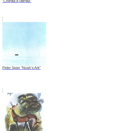
"Спичка и свечка"
Peter Spier "Noah’s Ark"