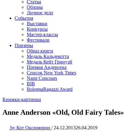
Статьи
Обзоры
Личное дело
События
Выставки
Конкурсы
Мастер-классы
Фестивали
Призеры
Образ книги
Медаль Кальдекотта
Медаль Кейт Гринуэй
Премия Андерсена
Список New York Times
Nami Concours
BIB
BolognaRagazzi Award
Книжки-картинки
Anne Anderson «Old, Old Fairy Tales»
by
Кот Оксюморон
/
24.12.2013
26.04.2019