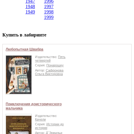
1947
1996
1948
1997
1949
1998
1999
Купить в лабиринте
Любопытная Швабра
Издательство:
Пять
четвертей
Серия:
Понарошку
Автор:
Сафронова
Ольга Викторовна
Приключения доисторического
мальчика
Издательство:
Качели
Серия:
Истории до
истории
Автор:
Д`Эрвильи