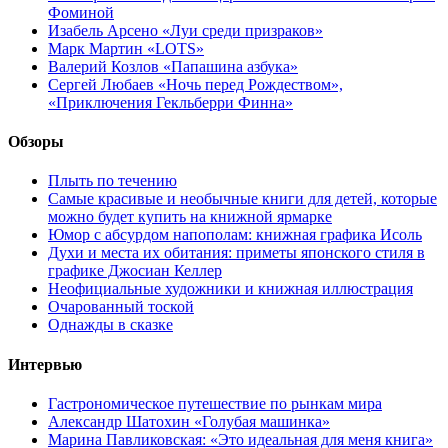
Фоминой
Изабель Арсено «Луи среди призраков»
Марк Мартин «LOTS»
Валерий Козлов «Папашина азбука»
Сергей Любаев «Ночь перед Рождеством»,
«Приключения Гекльберри Финна»
Обзоры
Плыть по течению
Самые красивые и необычные книги для детей, которые
можно будет купить на книжной ярмарке
Юмор с абсурдом напополам: книжная графика Исоль
Духи и места их обитания: приметы японского стиля в
графике Джосиан Келлер
Неофициальные художники и книжная иллюстрация
Очарованный тоской
Однажды в сказке
Интервью
Гастрономическое путешествие по рынкам мира
Александр Шатохин «Голубая машинка»
Марина Павликовская: «Это идеальная для меня книга»