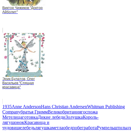
Виктор Чижиков "Доктор
Айболит"
Эрик Булатов, Олег
Васильев "Спящая
красавица"
1935
Anne Anderson
Hans Christian Andersen
Whitman Publishing
Company
братья Гримм
Великобритания
госпожа
Метелица
готовка
Дикие лебеди
Золушка
Король-
лягушонок
Красавица и
чудовище
лебедь
лягушка
метла
обед
побег
работа
Румпельштильц