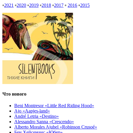
▫
2021
▫
2020
▫
2019
▫
2018
▫
2017
▫
2016
▫
2015
Что нового
Beni Montresor «Little Red Riding Hood»
Ajo «Aapjes-land»
André Letria «Destino»
Alessandro Sanna «Crescendo»
Alberto Morales Ajubel «Robinson Crusoé»
Бен Хейсеманс «Юбер»