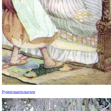
Румпельштильцхен