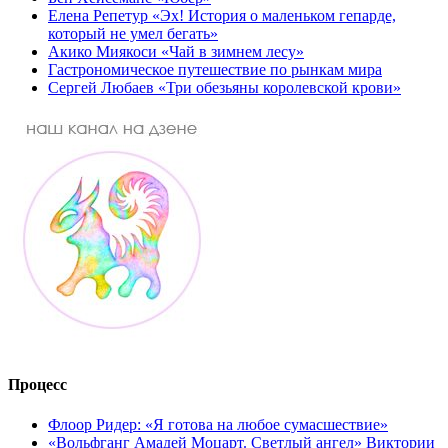
Елена Репетур «Эх! История о маленьком гепарде,
который не умел бегать»
Акико Миякоси «Чай в зимнем лесу»
Гастрономическое путешествие по рынкам мира
Сергей Любаев «Три обезьяны королевской крови»
Процесс
Флоор Ридер: «Я готова на любое сумасшествие»
«Вольфганг Амадей Моцарт. Светлый ангел» Виктории