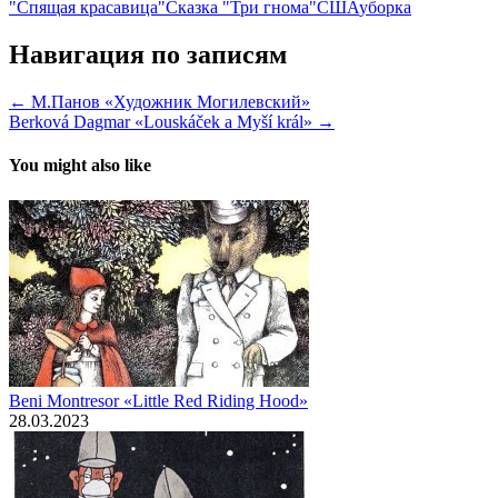
"Спящая красавица"
Сказка "Три гнома"
США
уборка
Навигация по записям
← М.Панов «Художник Могилевский»
Berková Dagmar «Louskáček a Myší král» →
You might also like
Beni Montresor «Little Red Riding Hood»
28.03.2023