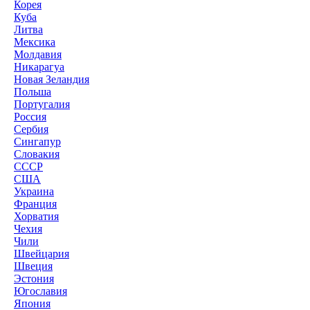
Корея
Куба
Литва
Мексика
Молдавия
Никарагуа
Новая Зеландия
Польша
Португалия
Россия
Сербия
Сингапур
Словакия
СССР
США
Украина
Франция
Хорватия
Чехия
Чили
Швейцария
Швеция
Эстония
Югославия
Япония