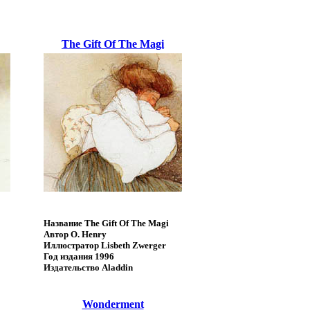
The Gift Of The Magi
Название
The Gift Of The Magi
Автор
O. Henry
Иллюстратор
Lisbeth Zwerger
Год издания
1996
Издательство
Aladdin
Wonderment