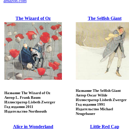
amazon.com
The Wizard of Oz
The Selfish Giant
Название
The Selfish Giant
Название
The Wizard of Oz
Автор
Oscar Wilde
Автор
L. Frank Baum
Иллюстратор
Lisbeth Zwerger
Иллюстратор
Lisbeth Zwerger
Год издания
1991
Год издания
2011
Издательство
Michael
Издательство
Northsouth
Neugebauer
Alice in Wonderland
Little Red Cap