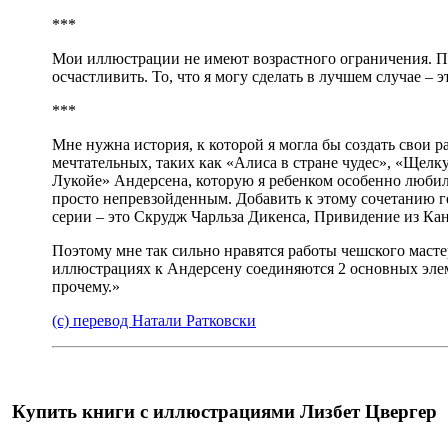
***
Мои иллюстрации не имеют возрастного ограничения. Про
осчастливить. То, что я могу сделать в лучшем случае – э
***
Мне нужна история, к которой я могла бы создать свои 
мечтательных, таких как «Алиса в стране чудес», «Щел
Лукойе» Андерсена, которую я ребенком особенно любила
просто непревзойденным. Добавить к этому сочетанию г
серии – это Скрудж Чарльза Дикенса, Привидение из Ка
Поэтому мне так сильно нравятся работы чешского мастер
иллюстрациях к Андерсену соединяются 2 основных элем
прочему.»
(с) перевод Натали Ратковски
Купить книги с иллюстрациями Лизбет Цвергер