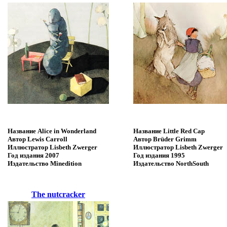
Название
Alice in Wonderland
Название
Little Red Cap
Автор
Lewis Carroll
Автор
Brüder Grimm
Иллюстратор
Lisbeth Zwerger
Иллюстратор
Lisbeth Zwerger
Год издания
2007
Год издания
1995
Издательство
Minedition
Издательство
NorthSouth
The nutcracker