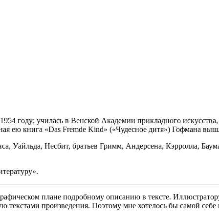
1954 году; училась в Венской Академии прикладного искусства, 
я ею книга «Das Fremde Kind» («Чудесное дитя») Гофмана вышл
а, Уайльда, Несбит, братьев Гримм, Андерсена, Кэрролла, Бау
итературу».
 графическом плане подробному описанию в тексте. Иллюстрато
 текстами произведения. Поэтому мне хотелось бы самой себе и 