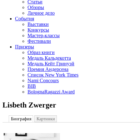
Статьи
Обзоры
Личное дело
События
Выставки
Конкурсы
Мастер-классы
Фестивали
Призеры
Образ книги
Медаль Кальдекотта
Медаль Кейт Гринуэй
Премия Андерсена
Список New York Times
Nami Concours
BIB
BolognaRagazzi Award
Lisbeth Zwerger
Биография
Картинки