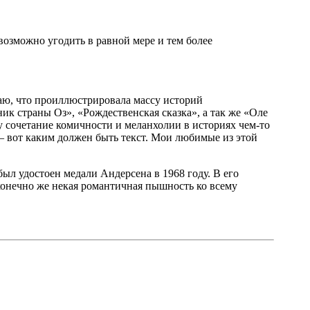
возможно угодить в равной мере и тем более
маю, что проиллюстрировала массу историй
к страны Оз», «Рождественская сказка», а так же «Оле
у сочетание комичности и меланхолии в историях чем-то
— вот каким должен быть текст. Мои любимые из этой
был удостоен медали Андерсена в 1968 году. В его
конечно же некая романтичная пышность ко всему