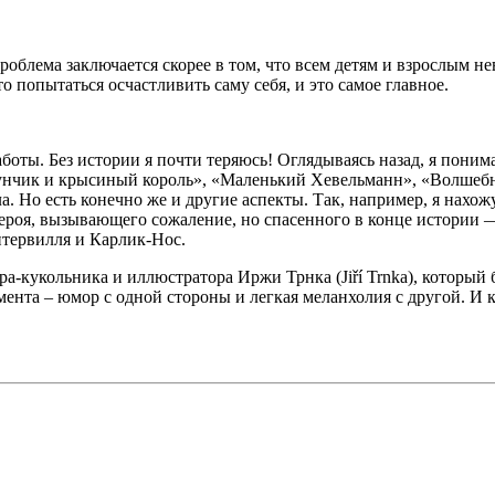
блема заключается скорее в том, что всем детям и взрослым не
то попытаться осчастливить саму себя, и это самое главное.
работы. Без истории я почти теряюсь! Оглядываясь назад, я пони
кунчик и крысиный король», «Маленький Хевельманн», «Волшебни
. Но есть конечно же и другие аспекты. Так, например, я нахож
ероя, вызывающего сожаление, но спасенного в конце истории 
нтервилля и Карлик-Нос.
а-кукольника и иллюстратора Иржи Трнка (Jiří Trnka), который 
ента – юмор с одной стороны и легкая меланхолия с другой. И 