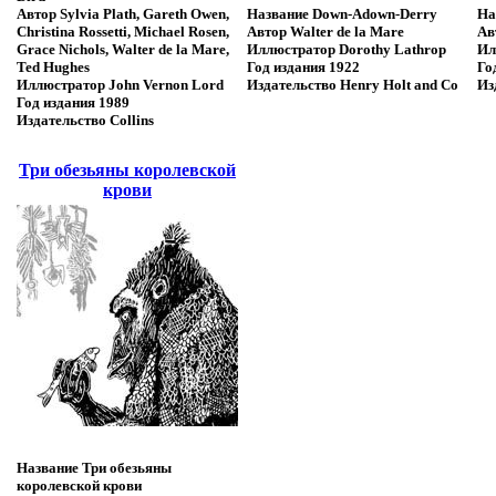
Автор
Sylvia Plath, Gareth Owen,
Название
Down-Adown-Derry
На
Christina Rossetti, Michael Rosen,
Автор
Walter de la Mare
Ав
Grace Nichols, Walter de la Mare,
Иллюстратор
Dorothy Lathrop
Ил
Ted Hughes
Год издания
1922
Го
Иллюстратор
John Vernon Lord
Издательство
Henry Holt and Co
Из
Год издания
1989
Издательство
Collins
Три обезьяны королевской
крови
Название
Три обезьяны
королевской крови