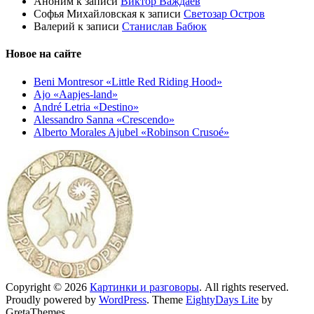
Аноним
к записи
Виктор Важдаев
Софья Михайловская
к записи
Светозар Остров
Валерий
к записи
Станислав Бабюк
Новое на сайте
Beni Montresor «Little Red Riding Hood»
Ajo «Aapjes-land»
André Letria «Destino»
Alessandro Sanna «Crescendo»
Alberto Morales Ajubel «Robinson Crusoé»
Copyright © 2026
Картинки и разговоры
. All rights reserved.
Proudly powered by
WordPress
. Theme
EightyDays Lite
by
GretaThemes.