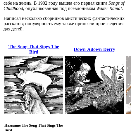
себе на жизнь. В 1902 году вышла его первая книга
Songs of
Childhood
, опубликованная под псевдонимом
Walter Ramal
.
Написал несколько сборников мистических фантастических
рассказов; популярность ему также принесли произведения
для детей.
The Song That Sings The
Down-Adown-Derry
Bird
Название
The Song That Sings The
Bird