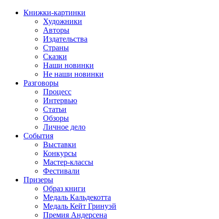
Книжки-картинки
Художники
Авторы
Издательства
Страны
Сказки
Наши новинки
Не наши новинки
Разговоры
Процесс
Интервью
Статьи
Обзоры
Личное дело
События
Выставки
Конкурсы
Мастер-классы
Фестивали
Призеры
Образ книги
Медаль Кальдекотта
Медаль Кейт Гринуэй
Премия Андерсена