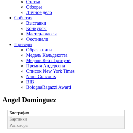
Статьи
Обзоры
Личное дело
События
Выставки
Конкурсы
Мастер-классы
Фестивали
Призеры
Образ книги
Медаль Кальдекотта
Медаль Кейт Гринуэй
Премия Андерсена
Список New York Times
Nami Concours
BIB
BolognaRagazzi Award
Angel Dominguez
Биография
Картинки
Разговоры