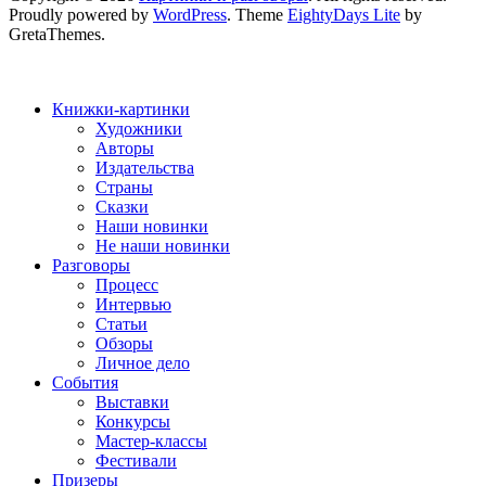
Proudly powered by
WordPress
. Theme
EightyDays Lite
by
GretaThemes.
Книжки-картинки
Художники
Авторы
Издательства
Страны
Сказки
Наши новинки
Не наши новинки
Разговоры
Процесс
Интервью
Статьи
Обзоры
Личное дело
События
Выставки
Конкурсы
Мастер-классы
Фестивали
Призеры