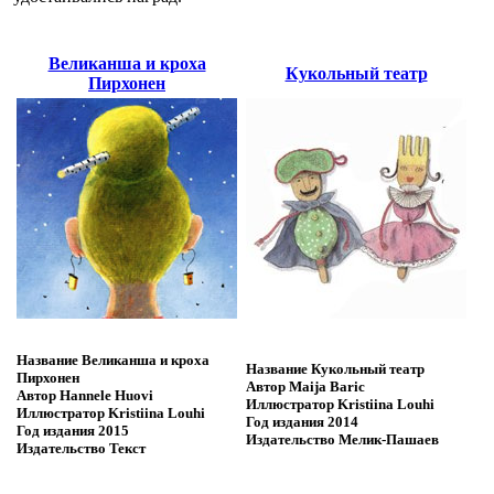
Великанша и кроха
Кукольный театр
Пирхонен
Название
Великанша и кроха
Название
Кукольный театр
Пирхонен
Автор
Maija Baric
Автор
Hannele Huovi
Иллюстратор
Kristiina Louhi
Иллюстратор
Kristiina Louhi
Год издания
2014
Год издания
2015
Издательство
Мелик-Пашаев
Издательство
Текст