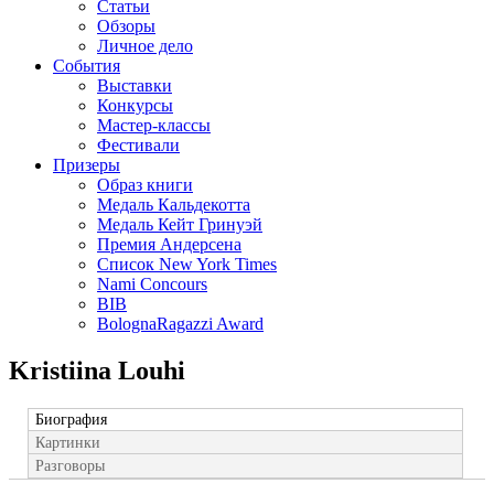
Статьи
Обзоры
Личное дело
События
Выставки
Конкурсы
Мастер-классы
Фестивали
Призеры
Образ книги
Медаль Кальдекотта
Медаль Кейт Гринуэй
Премия Андерсена
Список New York Times
Nami Concours
BIB
BolognaRagazzi Award
Kristiina Louhi
Биография
Картинки
Разговоры