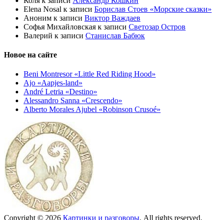
Коля
к записи
Александр Кошкин
Elena Nosal
к записи
Борислав Стоев «Морские сказки»
Аноним
к записи
Виктор Важдаев
Софья Михайловская
к записи
Светозар Остров
Валерий
к записи
Станислав Бабюк
Новое на сайте
Beni Montresor «Little Red Riding Hood»
Ajo «Aapjes-land»
André Letria «Destino»
Alessandro Sanna «Crescendo»
Alberto Morales Ajubel «Robinson Crusoé»
Copyright © 2026
Картинки и разговоры
. All rights reserved.