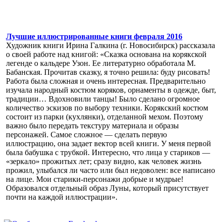
Лучшие иллюстрированные книги февраля 2016
Художник книги Ирина Галкина (г. Новосибирск) рассказала
о своей работе над книгой: «Сказка основана на корякской
легенде о кальдере Узон. Ее литературно обработала М.
Бабанская. Прочитав сказку, я точно решила: буду рисовать!
Работа была сложная и очень интересная. Предварительно
изучала народный костюм коряков, орнаменты в одежде, быт,
традиции… Вдохновили танцы! Было сделано огромное
количество эскизов по выбору техники. Корякский костюм
состоит из парки (кухлянки), отделанной мехом. Поэтому
важно было передать текстуру материала и образы
персонажей. Самое сложное — сделать первую
иллюстрацию, она задает вектор всей книги. У меня первой
была бабушка с трубкой. Интересно, что лица у стариков —
«зеркало» прожитых лет; сразу видно, как человек жизнь
прожил, улыбался ли часто или был недоволен: все написано
на лице. Мои старики-персонажи добрые и мудрые!
Образовался отдельный образ Луны, который присутствует
почти на каждой иллюстрации».