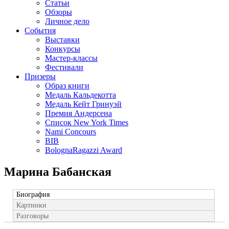
Статьи
Обзоры
Личное дело
События
Выставки
Конкурсы
Мастер-классы
Фестивали
Призеры
Образ книги
Медаль Кальдекотта
Медаль Кейт Гринуэй
Премия Андерсена
Список New York Times
Nami Concours
BIB
BolognaRagazzi Award
Марина Бабанская
Биография
Картинки
Разговоры