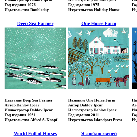
Год издания
1976
Год издания
1975
Го
Издательство
Doubleday
Издательство
Holiday House
Из
Deep Sea Farmer
One Horse Farm
Название
Deep Sea Farmer
Название
One Horse Farm
На
Автор
Dahlov Ipcar
Автор
Dahlov Ipcar
Ав
Иллюстратор
Dahlov Ipcar
Иллюстратор
Dahlov Ipcar
Ил
Год издания
1961
Год издания
2011
Го
Издательство
Alfred A. Knopf
Издательство
Islandport Press
Из
World Full of Horses
Я люблю зверей