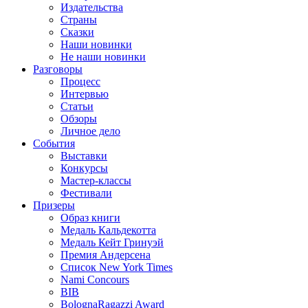
Издательства
Страны
Сказки
Наши новинки
Не наши новинки
Разговоры
Процесс
Интервью
Статьи
Обзоры
Личное дело
События
Выставки
Конкурсы
Мастер-классы
Фестивали
Призеры
Образ книги
Медаль Кальдекотта
Медаль Кейт Гринуэй
Премия Андерсена
Список New York Times
Nami Concours
BIB
BolognaRagazzi Award