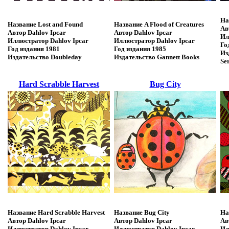
На
Название
Lost and Found
Название
A Flood of Creatures
Ав
Автор
Dahlov Ipcar
Автор
Dahlov Ipcar
Ил
Иллюстратор
Dahlov Ipcar
Иллюстратор
Dahlov Ipcar
Го
Год издания
1981
Год издания
1985
Из
Издательство
Doubleday
Издательство
Gannett Books
Se
Hard Scrabble Harvest
Bug City
Название
Hard Scrabble Harvest
Название
Bug City
На
Автор
Dahlov Ipcar
Автор
Dahlov Ipcar
Ав
Иллюстратор
Dahlov Ipcar
Иллюстратор
Dahlov Ipcar
Ил