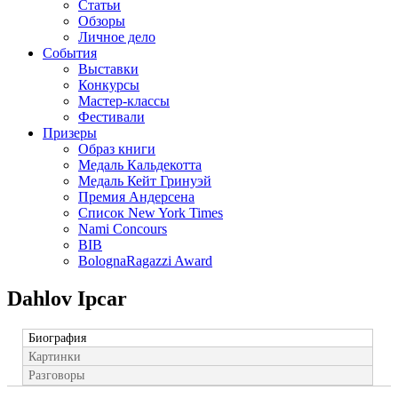
Статьи
Обзоры
Личное дело
События
Выставки
Конкурсы
Мастер-классы
Фестивали
Призеры
Образ книги
Медаль Кальдекотта
Медаль Кейт Гринуэй
Премия Андерсена
Список New York Times
Nami Concours
BIB
BolognaRagazzi Award
Dahlov Ipcar
Биография
Картинки
Разговоры