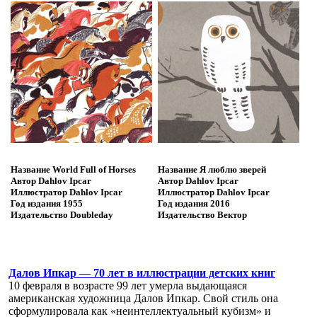
Название
World Full of Horses
Название
Я люблю зверей
Автор
Dahlov Ipcar
Автор
Dahlov Ipcar
Иллюстратор
Dahlov Ipcar
Иллюстратор
Dahlov Ipcar
Год издания
1955
Год издания
2016
Издательство
Doubleday
Издательство
Вектор
Далов Ипкар — 70 лет в иллюстрации детских книг
10 февраля в возрасте 99 лет умерла выдающаяся
американская художница Далов Ипкар. Свой стиль она
сформулировала как «неинтеллектуальный кубизм» и