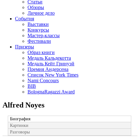
Статьи
Обзоры
Личное дело
События
Выставки
Конкурсы
Мастер-классы
Фестивали
Призеры
Образ книги
Медаль Кальдекотта
Медаль Кейт Гринуэй
Премия Андерсена
Список New York Times
Nami Concours
BIB
BolognaRagazzi Award
Alfred Noyes
Биография
Картинки
Разговоры