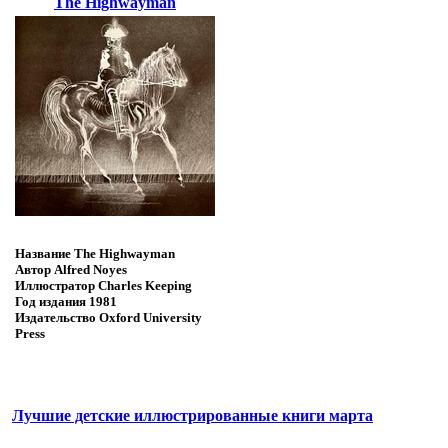
The Highwayman
Название
The Highwayman
Автор
Alfred Noyes
Иллюстратор
Charles Keeping
Год издания
1981
Издательство
Oxford University
Press
Лучшие детские иллюстрированные книги марта