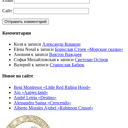
Email
Сайт
Комментарии
Коля
к записи
Александр Кошкин
Elena Nosal
к записи
Борислав Стоев «Морские сказки»
Аноним
к записи
Виктор Важдаев
Софья Михайловская
к записи
Светозар Остров
Валерий
к записи
Станислав Бабюк
Новое на сайте
Beni Montresor «Little Red Riding Hood»
Ajo «Aapjes-land»
André Letria «Destino»
Alessandro Sanna «Crescendo»
Alberto Morales Ajubel «Robinson Crusoé»