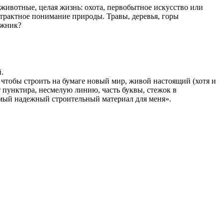
 животные, целая жизнь: охота, первобытное искусство или
трактное понимание природы. Травы, деревья, горы
ожник?
.
чтобы строить на бумаге новый мир, живой настоящий (хотя и
 пунктира, несмелую линию, часть буквы, стежок в
амый надежный строительный материал для меня».