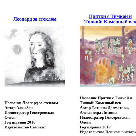
Прятки с Тимкой и
Леопард за стеклом
Тинкой: Каменный ве
Название
Прятки с Тимкой и
Название
Леопард за стеклом
Тинкой: Каменный век
Автор
Алки Зеи
Автор
Татьяна Долматова,
Иллюстратор
Гонсеровская
Александра Литвина
Олеся
Иллюстратор
Гонсеровская
Год издания
2016
Олеся
Издательство
Самокат
Год издания
2017
Издательство
Пешком в истор