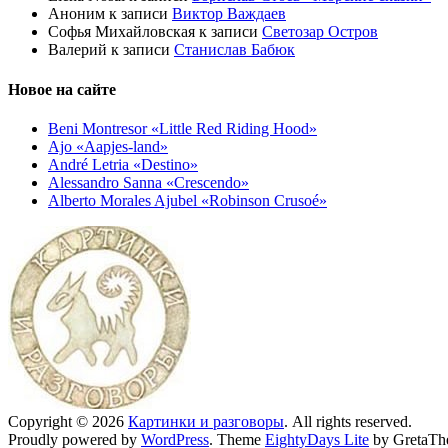
Аноним
к записи
Виктор Важдаев
Софья Михайловская
к записи
Светозар Остров
Валерий
к записи
Станислав Бабюк
Новое на сайте
Beni Montresor «Little Red Riding Hood»
Ajo «Aapjes-land»
André Letria «Destino»
Alessandro Sanna «Crescendo»
Alberto Morales Ajubel «Robinson Crusoé»
Copyright © 2026
Картинки и разговоры
. All rights reserved.
Proudly powered by
WordPress
. Theme
EightyDays Lite
by GretaTh