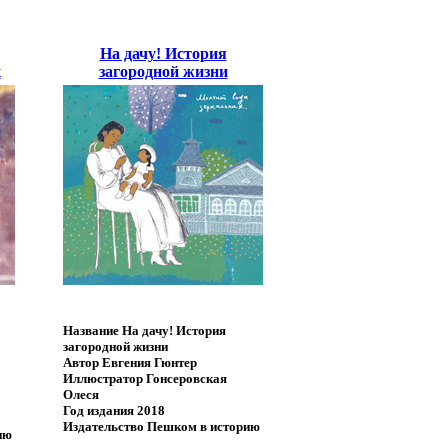
На дачу! История
к
загородной жизни
Название
На дачу! История
загородной жизни
Автор
Евгения Гюнтер
Иллюстратор
Гонсеровская
Олеся
Год издания
2018
Издательство
Пешком в историю
ию