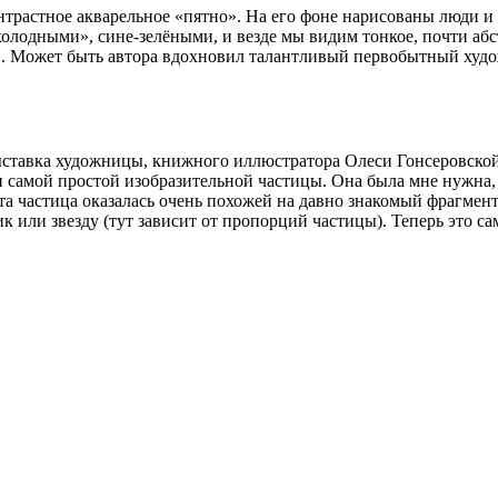
контрастное акварельное «пятно». На его фоне нарисованы люди и
олодными», сине-зелёными, и везде мы видим тонкое, почти абс
. Может быть автора вдохновил талантливый первобытный худ
 выставка художницы, книжного иллюстратора Олеси Гонсеровской
 самой простой изобразительной частицы. Она была мне нужна, 
та частица оказалась очень похожей на давно знакомый фрагмент
 или звезду (тут зависит от пропорций частицы). Теперь это с