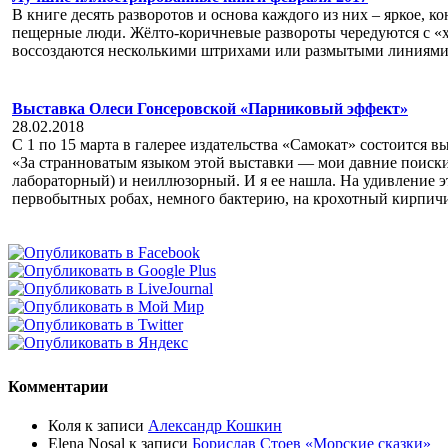
В книге десять разворотов и основа каждого из них – яркое, 
пещерные люди. Жёлто-коричневые развороты чередуются с «х
воссоздаются несколькими штрихами или размытыми линиями
Выставка Олеси Гонсеровской «Парниковый эффект»
28.02.2018
С 1 по 15 марта в галерее издательства «Самокат» состоится
«За странноватым языком этой выставки — мои давние поиски
лабораторный) и неиллюзорный. И я ее нашла. На удивление э
первобытных робах, немного бактерию, на крохотный кирпичик
Комментарии
Коля
к записи
Александр Кошкин
Elena Nosal
к записи
Борислав Стоев «Морские сказки»