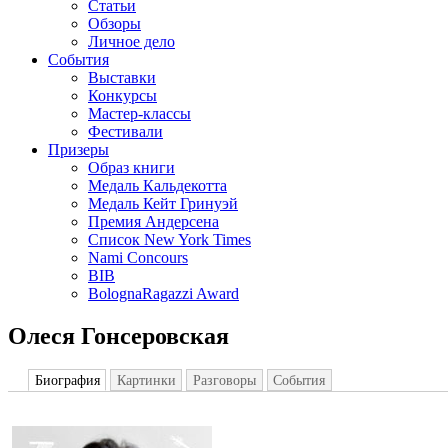
Статьи
Обзоры
Личное дело
События
Выставки
Конкурсы
Мастер-классы
Фестивали
Призеры
Образ книги
Медаль Кальдекотта
Медаль Кейт Гринуэй
Премия Андерсена
Список New York Times
Nami Concours
BIB
BolognaRagazzi Award
Олеся Гонсеровская
Биография
Картинки
Разговоры
События