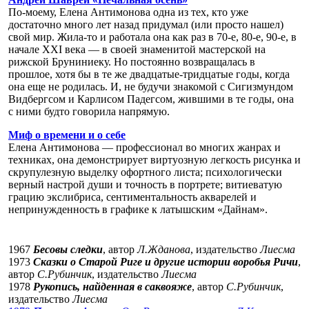
По-моему, Елена Антимонова одна из тех, кто уже
достаточно много лет назад придумал (или просто нашел)
свой мир. Жила-то и работала она как раз в 70-е, 80-е, 90-е, в
начале XXI века — в своей знаменитой мастерской на
рижской Бруниниеку. Но постоянно возвращалась в
прошлое, хотя бы в те же двадцатые-тридцатые годы, когда
она еще не родилась. И, не будучи знакомой с Сигизмундом
Видбергсом и Карлисом Падегсом, жившими в те годы, она
с ними будто говорила напрямую.
Миф о времени и о себе
Елена Антимонова — профессионал во многих жанрах и
техниках, она демонстрирует виртуозную легкость рисунка и
скрупулезную выделку офортного листа; психологически
верный настрой души и точность в портрете; витиеватую
грацию экслибриса, сентиментальность акварелей и
непринужденность в графике к латышским «Дайнам».
1967
Бесовы следки
, автор
Л.Жданова
, издательство
Лиесма
1973
Сказки о Старой Риге и другие истории воробья Ричи
,
автор
C.Рyбинчик
, издательство
Лиесма
1978
Рукопись, найденная в саквояже
, автор
С.Рубинчик
,
издательство
Лиесма