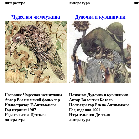
литература
литература
ли
Чудесная жемчужина
Дудочка и кувшинчик
Название
Чудесная жемчужина
Название
Дудочка и кувшинчик
Автор
Вьетнамский фольклор
Автор
Валентин Катаев
Иллюстратор
Е.Антимонова
Иллюстратор
Елена Антимонова
Год издания
1987
Год издания
1991
Издательство
Детская
Издательство
Детская
литература
литература