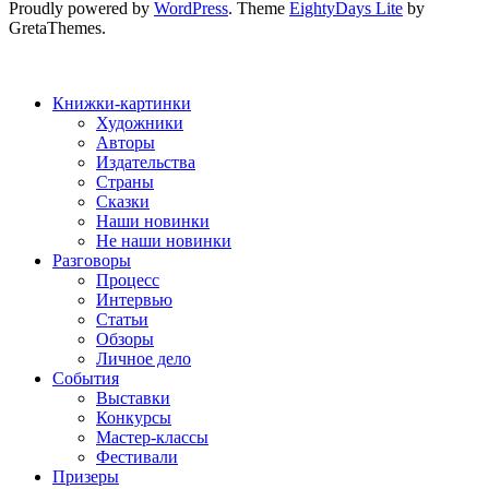
Proudly powered by
WordPress
. Theme
EightyDays Lite
by
GretaThemes.
Книжки-картинки
Художники
Авторы
Издательства
Страны
Сказки
Наши новинки
Не наши новинки
Разговоры
Процесс
Интервью
Статьи
Обзоры
Личное дело
События
Выставки
Конкурсы
Мастер-классы
Фестивали
Призеры