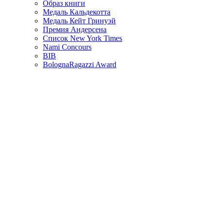
Образ книги
Медаль Кальдекотта
Медаль Кейт Гринуэй
Премия Андерсена
Список New York Times
Nami Concours
BIB
BolognaRagazzi Award