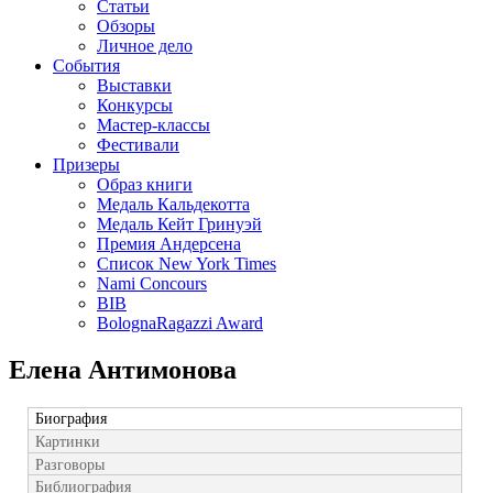
Статьи
Обзоры
Личное дело
События
Выставки
Конкурсы
Мастер-классы
Фестивали
Призеры
Образ книги
Медаль Кальдекотта
Медаль Кейт Гринуэй
Премия Андерсена
Список New York Times
Nami Concours
BIB
BolognaRagazzi Award
Елена Антимонова
Биография
Картинки
Разговоры
Библиография