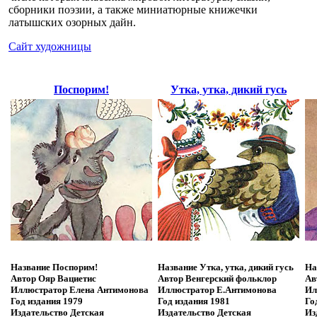
сборники поэзии, а также миниатюрные книжечки
латышских озорных дайн.
Сайт художницы
Поспорим!
Утка, утка, дикий гусь
Название
Поспорим!
Название
Утка, утка, дикий гусь
На
Автор
Ояр Вациетис
Автор
Венгерский фольклор
Ав
Иллюстратор
Елена Антимонова
Иллюстратор
Е.Антимонова
Ил
Год издания
1979
Год издания
1981
Го
Издательство
Детская
Издательство
Детская
Из