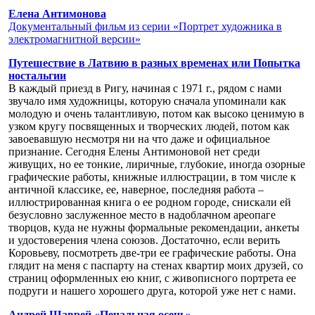
Елена Антимонова
Документальный фильм из серии «Портрет художника в
электромагнитной версии»
Путешествие в Латвию в разных временах или Попытка
ностальгии
В каждый приезд в Ригу, начиная с 1971 г., рядом с нами
звучало имя художницы, которую сначала упоминали как
молодую и очень талантливую, потом как высоко ценимую в
узком кругу посвященных и творческих людей, потом как
завоевавшую несмотря ни на что даже и официальное
признание. Сегодня Елены Антимоновой нет среди
живущих, но ее тонкие, лиричные, глубокие, иногда озорные
графические работы, книжные иллюстрации, в том числе к
античной классике, ее, наверное, последняя работа –
иллюстрированная книга о ее родном городе, снискали ей
безусловно заслуженное место в надоблачном ареопаге
творцов, куда не нужны формальные рекомендации, анкеты
и удостоверения члена союзов. Достаточно, если верить
Коровьеву, посмотреть две-три ее графические работы. Она
глядит на меня с паспарту на стенах квартир моих друзей, со
страниц оформленных ею книг, с живописного портрета ее
подруги и нашего хорошего друга, которой уже нет с нами.
Андрей Шаврей «Печальная осень»