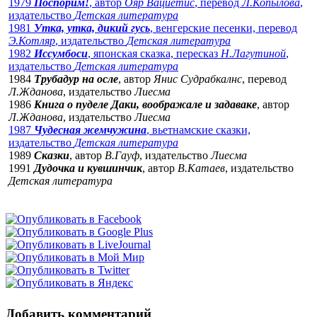
1979
Поспорим!
, автор
Ояр Вациетис
, перевод
Л.Копылова
,
издательство
Детская литература
1981
Утка, утка, дикий гусь
, венгерские песенки, перевод
Э.Котляр
, издательство
Детская литература
1982
Иссумбоси
, японская сказка, пересказ
Н.Лагутиной
,
издательство
Детская литература
1984
Трубадур на осле
, автор
Янис Судрабкалнс
, перевод
Л.Жданова
, издательство
Лиесма
1986
Книга о пуделе Даки, воображале и задаваке
, автор
Л.Жданова
, издательство
Лиесма
1987
Чудесная жемчужина
, вьетнамские сказки,
издательство
Детская литература
1989
Сказки
, автор
В.Гауф
, издательство
Лиесма
1991
Дудочка и кувшинчик
, автор
В.Катаев
, издательство
Детская литература
Добавить комментарий