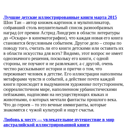
Лучшие детские иллюстрированные книги марта 2015
Шон Тан – автор книжек-картинок и мультипликатор,
собравший столь внушительный список разнообразных
наград (от премии Астрид Линдгрен в области литературы
до «Оскара» в кинематографии), что каждая новая его книга
становится безусловным событием. Другое дело – споры по
поводу того, считать ли его книги детскими или оставить их
в области искусства для всех? Видимо, этот вопрос не имеет
однозначного решения, поскольку его книги, с одной
стороны, не поучают и не развлекают, а с другой, очень
честно рассказывают истории и притчи о том, что
переживает человек в детстве. Его иллюстрации наполнены
метафорами чувств и событий, а действие почти каждой
книги происходит в выдуманном художнике потустороннем,
сюрреалистичном мире, наполненном урбанистическими
пейзажами, надписями на несуществующих языках и
животными, о которых мечтали фантасты прошлого века.
Что до героев – то это вечные иммигранты, которые
знакомятся с чужой культурой и ищут счастья.
Любовь к месту — увлекательное путешествие в мир
австралийской иллюстрированной книги