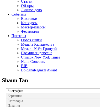
Статьи
Обзоры
Личное дело
События
Выставки
Конкурсы
Мастер-классы
Фестивали
Призеры
Образ книги
Медаль Кальдекотта
Медаль Кейт Гринуэй
Премия Андерсена
Список New York Times
Nami Concours
BIB
BolognaRagazzi Award
Shaun Tan
Биография
Картинки
Разговоры
Издания