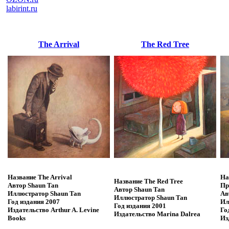
labirint.ru
The Arrival
The Red Tree
Название
The Arrival
На
Название
The Red Tree
Автор
Shaun Tan
Пр
Автор
Shaun Tan
Иллюстратор
Shaun Tan
Ав
Иллюстратор
Shaun Tan
Год издания
2007
Ил
Год издания
2001
Издательство
Arthur A. Levine
Го
Издательство
Marina Dalrea
Books
Из