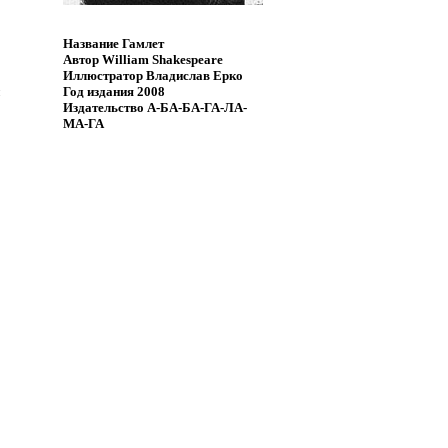
Название
Гамлет
Автор
William Shakespeare
Иллюстратор
Владислав Ерко
Год издания
2008
Издательство
А-БА-БА-ГА-ЛА-
МА-ГА