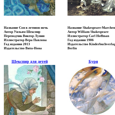
Название
Сон в летнюю ночь
Название
Shakespeare-Marchen
Автор
Уильям Шекспир
Автор
William Shakespeare
Переводчик
Виктор Лунин
Иллюстратор
Carl Hoffman
Иллюстратор
Вера Павлова
Год издания
1986
Год издания
2013
Издательство
Kinderbuchverla
Издательство
Вита-Нова
Berlin
Шекспир для детей
Буря