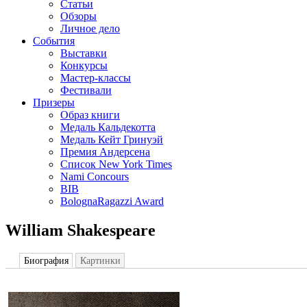
Статьи
Обзоры
Личное дело
События
Выставки
Конкурсы
Мастер-классы
Фестивали
Призеры
Образ книги
Медаль Кальдекотта
Медаль Кейт Гринуэй
Премия Андерсена
Список New York Times
Nami Concours
BIB
BolognaRagazzi Award
William Shakespeare
Биография
Картинки