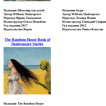
Название
Шекспир для детей
Название
Буря
Автор
William Shakespeare
Автор
William Shakespeare
Перевод
Ирина Токмакова
Пересказ
Леонид Яхнин
Иллюстратор
Ольга Ионайтис
Иллюстратор
Геннадий Спирин
Год издания
2017
Год издания
2012
Издательство
Верже
Издательство
Рипол-Классик
The Random House Book of
Shakespeare Stories
Название
The Random House