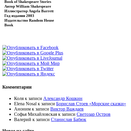
Book of Shakespeare Stories
Автор
William Shakespeare
Иллюстратор
Angela Barrett
Год издания
2003
Издательство
Random House
Book
Комментарии
Коля
к записи
Александр Кошкин
Elena Nosal
к записи
Борислав Стоев «Морские сказки»
Аноним
к записи
Виктор Важдаев
Софья Михайловская
к записи
Светозар Остров
Валерий
к записи
Станислав Бабюк
Новое на сайте