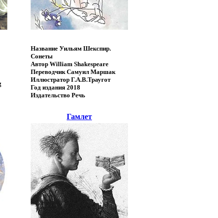
Название
Уильям Шекспир.
Сонеты
Автор
William Shakespeare
Переводчик
Самуил Маршак
Иллюстратор
Г.А.В.Траугот
g
Год издания
2018
Издательство
Речь
Гамлет