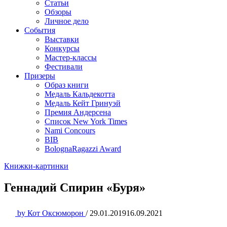
Статьи
Обзоры
Личное дело
События
Выставки
Конкурсы
Мастер-классы
Фестивали
Призеры
Образ книги
Медаль Кальдекотта
Медаль Кейт Гринуэй
Премия Андерсена
Список New York Times
Nami Concours
BIB
BolognaRagazzi Award
Книжки-картинки
Геннадий Спирин «Буря»
by
Кот Оксюморон
/
29.01.2019
16.09.2021