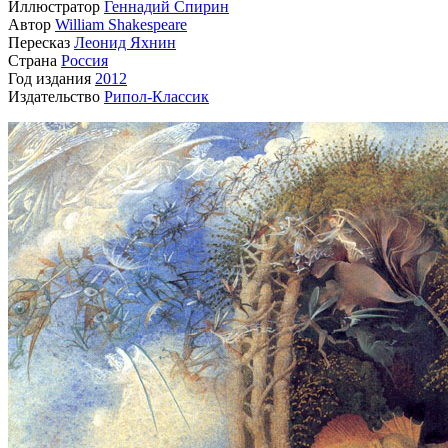
Иллюстратор
Геннадий Спирин
Автор
William Shakespeare
Пересказ
Леонид Яхнин
Страна
Россия
Год издания
2012
Издательство
Рипол-Классик