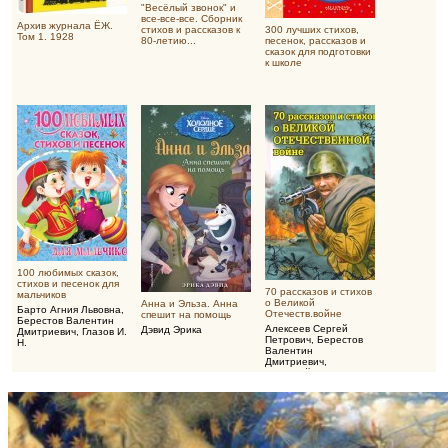
"Весёлый звонок" и
все-все-все. Сборник
Архив журнала ЁЖ.
стихов и рассказов к
300 лучших стихов,
Том 1. 1928
80-летию...
песенок, рассказов и
сказок для подготовки
к школе
100 любимых сказок,
стихов и песенок для
70 рассказов и стихов
мальчиков
о Великой
Анна и Эльза. Анна
Барто Агния Львовна
,
Отечеств.войне
спешит на помощь
Берестов Валентин
Алексеев Сергей
Дэвид Эрика
Дмитриевич
,
Глазов И.
Петрович
,
Берестов
Н.
Валентин
Дмитриевич
,
Воскобойников
Валерий Михайлович