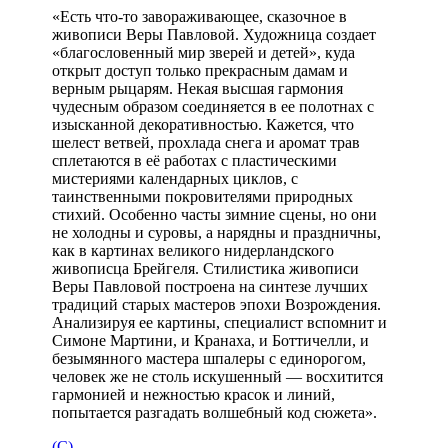
«Есть что-то завораживающее, сказочное в
живописи Веры Павловой. Художница создает
«благословенный мир зверей и детей», куда
открыт доступ только прекрасным дамам и
верным рыцарям. Некая высшая гармония
чудесным образом соединяется в ее полотнах с
изысканной декоративностью. Кажется, что
шелест ветвей, прохлада снега и аромат трав
сплетаются в её работах с пластическими
мистериями календарных циклов, с
таинственными покровителями природных
стихий. Особенно часты зимние сцены, но они
не холодны и суровы, а нарядны и праздничны,
как в картинах великого нидерландского
живописца Брейгеля. Стилистика живописи
Веры Павловой построена на синтезе лучших
традиций старых мастеров эпохи Возрождения.
Анализируя ее картины, специалист вспомнит и
Симоне Мартини, и Кранаха, и Боттичелли, и
безымянного мастера шпалеры с единорогом,
человек же не столь искушенный — восхитится
гармонией и нежностью красок и линий,
попытается разгадать волшебный код сюжета».
(С)