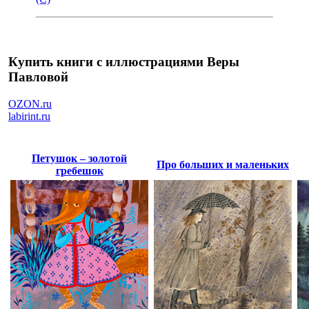
Купить книги с иллюстрациями Веры
Павловой
OZON.ru
labirint.ru
Петушок – золотой
Про больших и маленьких
гребешок