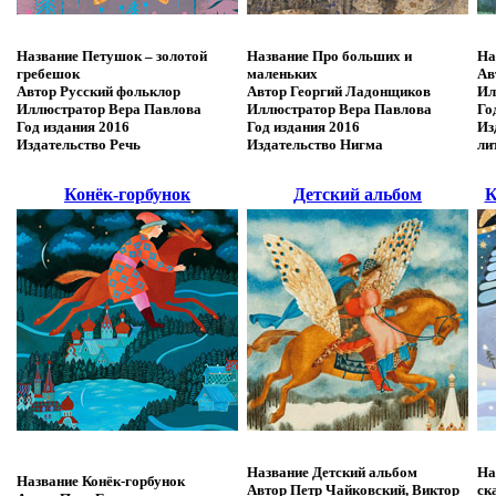
Название
Петушок – золотой
Название
Про больших и
На
гребешок
маленьких
Ав
Автор
Русский фольклор
Автор
Георгий Ладонщиков
Ил
Иллюстратор
Вера Павлова
Иллюстратор
Вера Павлова
Го
Год издания
2016
Год издания
2016
Из
Издательство
Речь
Издательство
Нигма
ли
Конёк-горбунок
Детский альбом
К
Название
Детский альбом
На
Название
Конёк-горбунок
Автор
Петр Чайковский, Виктор
ск