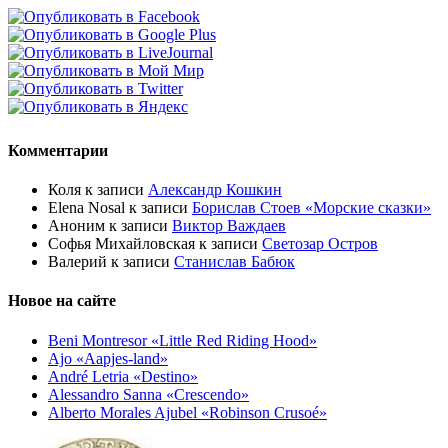
Комментарии
Коля
к записи
Александр Кошкин
Elena Nosal
к записи
Борислав Стоев «Морские сказки»
Аноним
к записи
Виктор Важдаев
Софья Михайловская
к записи
Светозар Остров
Валерий
к записи
Станислав Бабюк
Новое на сайте
Beni Montresor «Little Red Riding Hood»
Ajo «Aapjes-land»
André Letria «Destino»
Alessandro Sanna «Crescendo»
Alberto Morales Ajubel «Robinson Crusoé»