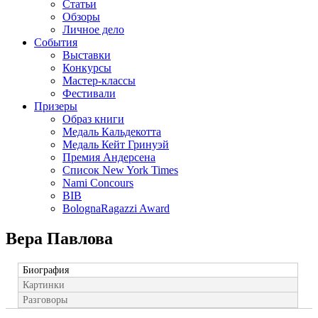
Статьи
Обзоры
Личное дело
События
Выставки
Конкурсы
Мастер-классы
Фестивали
Призеры
Образ книги
Медаль Кальдекотта
Медаль Кейт Гринуэй
Премия Андерсена
Список New York Times
Nami Concours
BIB
BolognaRagazzi Award
Вера Павлова
Биография
Картинки
Разговоры