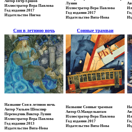
Автор
Петр Ершов
Лунин
Ав
Иллюстратор
Вера Павлова
Иллюстратор
Вера Павлова
Ил
Год издания
2017
Год издания
2017
Го
Издательство
Нигма
Издательство
Вита-Нова
Из
Сон в летнюю ночь
Сонные трамваи
Название
Сон в летнюю ночь
Название
Сонные трамваи
На
Автор
Уильям Шекспир
Автор
О.Мандельштам
Ав
Переводчик
Виктор Лунин
Иллюстратор
Вера Павлова
Ил
Иллюстратор
Вера Павлова
Год издания
2017
Го
Год издания
2013
Издательство
Вита-Нова
Из
Издательство
Вита-Нова