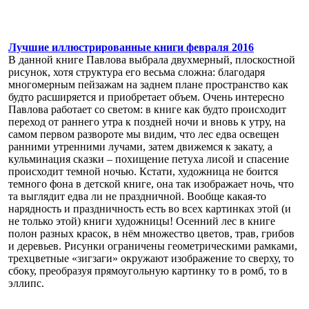
Лучшие иллюстрированные книги февраля 2016
В данной книге Павлова выбрала двухмерный, плоскостной
рисунок, хотя структура его весьма сложна: благодаря
многомерным пейзажам на заднем плане пространство как
будто расширяется и приобретает объем. Очень интересно
Павлова работает со светом: в книге как будто происходит
переход от раннего утра к поздней ночи и вновь к утру, на
самом первом развороте мы видим, что лес едва освещен
ранними утренними лучами, затем движемся к закату, а
кульминация сказки – похищение петуха лисой и спасение
происходит темной ночью. Кстати, художница не боится
темного фона в детской книге, она так изображает ночь, что
та выглядит едва ли не праздничной. Вообще какая-то
нарядность и праздничность есть во всех картинках этой (и
не только этой) книги художницы! Осенний лес в книге
полон разных красок, в нём множество цветов, трав, грибов
и деревьев. Рисунки ограничены геометрическими рамками,
трехцветные «зигзаги» окружают изображение то сверху, то
сбоку, преобразуя прямоугольную картинку то в ромб, то в
эллипс.