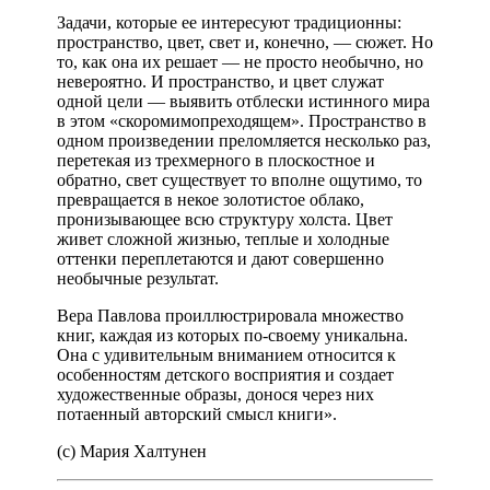
Задачи, которые ее интересуют традиционны:
пространство, цвет, свет и, конечно, — сюжет. Но
то, как она их решает — не просто необычно, но
невероятно. И пространство, и цвет служат
одной цели — выявить отблески истинного мира
в этом «скоромимопреходящем». Пространство в
одном произведении преломляется несколько раз,
перетекая из трехмерного в плоскостное и
обратно, свет существует то вполне ощутимо, то
превращается в некое золотистое облако,
пронизывающее всю структуру холста. Цвет
живет сложной жизнью, теплые и холодные
оттенки переплетаются и дают совершенно
необычные результат.
Вера Павлова проиллюстрировала множество
книг, каждая из которых по-своему уникальна.
Она с удивительным вниманием относится к
особенностям детского восприятия и создает
художественные образы, донося через них
потаенный авторский смысл книги».
(с) Мария Халтунен