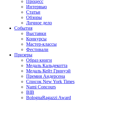
Процесс
Интервью
Статьи
Обзоры
Личное дело
События
Выставки
Конкурсы
Мастер-классы
Фестивали
Призеры
Образ книги
Медаль Кальдекотта
Медаль Кейт Гринуэй
Премия Андерсена
Список New York Times
Nami Concours
BIB
BolognaRagazzi Award