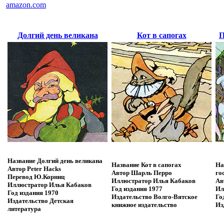
amazon.com
Долгий день великана
Кот в сапогах
П
Название
Долгий день великана
Название
Кот в сапогах
На
Автор
Peter Hacks
Автор
Шарль Перро
го
Перевод
Ю.Корниц
Иллюстратор
Илья Кабаков
Ав
Иллюстратор
Илья Кабаков
Год издания
1977
Ил
Год издания
1970
Издательство
Волго-Вятское
Го
Издательство
Детская
книжное издательство
Из
литература