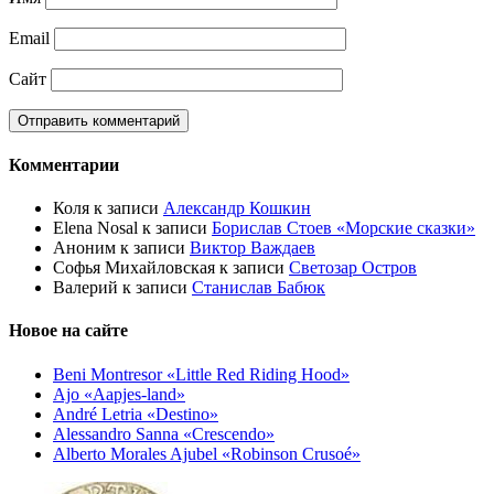
Email
Сайт
Комментарии
Коля
к записи
Александр Кошкин
Elena Nosal
к записи
Борислав Стоев «Морские сказки»
Аноним
к записи
Виктор Важдаев
Софья Михайловская
к записи
Светозар Остров
Валерий
к записи
Станислав Бабюк
Новое на сайте
Beni Montresor «Little Red Riding Hood»
Ajo «Aapjes-land»
André Letria «Destino»
Alessandro Sanna «Crescendo»
Alberto Morales Ajubel «Robinson Crusoé»