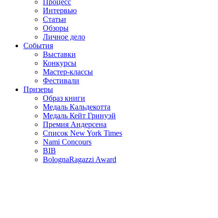
Процесс
Интервью
Статьи
Обзоры
Личное дело
События
Выставки
Конкурсы
Мастер-классы
Фестивали
Призеры
Образ книги
Медаль Кальдекотта
Медаль Кейт Гринуэй
Премия Андерсена
Список New York Times
Nami Concours
BIB
BolognaRagazzi Award