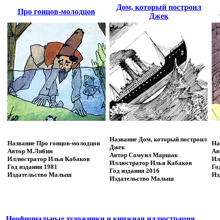
Дом, который построил
Про гонцов-молодцов
Джек
Название
Дом, который построил
Название
Про гонцов-молодцов
На
Джек
Автор
М.Либин
Ав
Автор
Самуил Маршак
Иллюстратор
Илья Кабаков
Ил
Иллюстратор
Илья Кабаков
Год издания
1981
Го
Год издания
2016
Издательство
Малыш
Из
Издательство
Малыш
Неофициальные художники и книжная иллюстрация