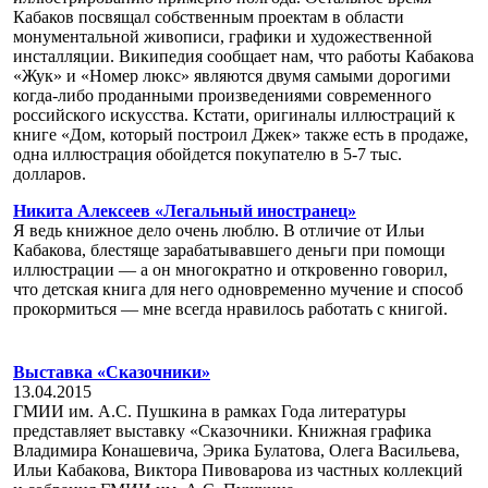
Кабаков посвящал собственным проектам в области
монументальной живописи, графики и художественной
инсталляции. Википедия сообщает нам, что работы Кабакова
«Жук» и «Номер люкс» являются двумя самыми дорогими
когда-либо проданными произведениями современного
российского искусства. Кстати, оригиналы иллюстраций к
книге «Дом, который построил Джек» также есть в продаже,
одна иллюстрация обойдется покупателю в 5-7 тыс.
долларов.
Никита Алексеев «Легальный иностранец»
Я ведь книжное дело очень люблю. В отличие от Ильи
Кабакова, блестяще зарабатывавшего деньги при помощи
иллюстрации — а он многократно и откровенно говорил,
что детская книга для него одновременно мучение и способ
прокормиться — мне всегда нравилось работать с книгой.
Выставка «Сказочники»
13.04.2015
ГМИИ им. А.С. Пушкина в рамках Года литературы
представляет выставку «Сказочники. Книжная графика
Владимира Конашевича, Эрика Булатова, Олега Васильева,
Ильи Кабакова, Виктора Пивоварова из частных коллекций