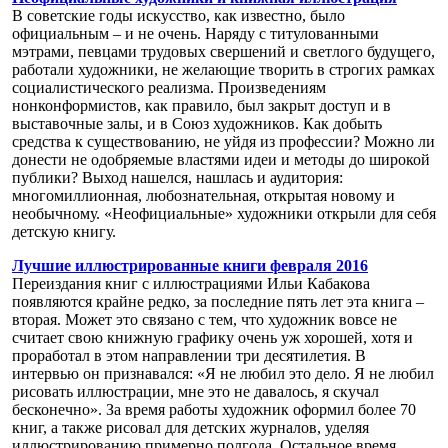
В советские годы искусство, как известно, было
официальным – и не очень. Наряду с титулованными
мэтрами, певцами трудовых свершений и светлого будущего,
работали художники, не желающие творить в строгих рамках
социалистического реализма. Произведениям
нонконформистов, как правило, был закрыт доступ и в
выставочные залы, и в Союз художников. Как добыть
средства к существованию, не уйдя из профессии? Можно ли
донести не одобряемые властями идеи и методы до широкой
публики? Выход нашелся, нашлась и аудитория:
многомиллионная, любознательная, открытая новому и
необычному. «Неофициальные» художники открыли для себя
детскую книгу.
Лучшие иллюстрированные книги февраля 2016
Переиздания книг с иллюстрациями Ильи Кабакова
появляются крайне редко, за последние пять лет эта книга –
вторая. Может это связано с тем, что художник вовсе не
считает свою книжную графику очень уж хорошей, хотя и
проработал в этом направлении три десятилетия. В
интервью он признавался: «Я не любил это дело. Я не любил
рисовать иллюстрации, мне это не давалось, я скучал
бесконечно». За время работы художник оформил более 70
книг, а также рисовал для детских журналов, уделяя
иллюстрированию примерно полгода. Остальное время