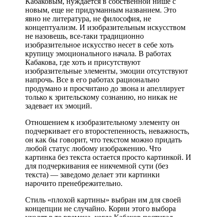
Кабаковым, нуждается в собственной нише с
новым, еще не придуманным названием. Это
явно не литература, не философия, не
концептуализм. И изобразительным искусством
не назовешь, все-таки традиционно
изобразительное искусство несет в себе хоть
крупицу эмоционального начала. В работах
Кабакова, где хоть и присутствуют
изобразительные элементы, эмоции отсутствуют
напрочь. Все в его работах рационально
продумано и просчитано до звона и апеллирует
только к зрительскому сознанию, но никак не
задевает их эмоций.
Отношением к изобразительному элементу он
подчеркивает его второстепенность, неважность,
он как бы говорит, что текстом можно придать
любой статус любому изображению. Что
картинка без текста остается просто картинкой. И
для подчеркивания ее никчемной сути (без
текста) — заведомо делает эти картинки
нарочито пренебрежительно.
Стиль «плохой картины» выбран им для своей
концепции не случайно. Корни этого выбора