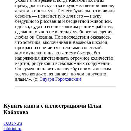
уходят в те времена, когда Кабаков постигал
премудрости искусства в художественной школе,
а затем в институте. Там его буквально заставили
освоить — ненавистную для него — науку
бездушного рисования и бесцветной живописи,
однако, судя по его нескольким ранним работам,
сделанным явно не в стенах учебного заведения,
любил он Сезанна. Но впоследствии оказалось,
что эстетика, вколоченная в Кабакова школой,
прекрасно сочетается с текстами советской
комммуналки и позволяет ему быстро, без
напряжения изготавливать огромное количество
картин, рисунков и всевозможных сооружений.
Он сумел поставить на службу своим замыслам
то, что когда-то ненавидел, но чем виртуозно
владел». (с)
Эдуард Гороховский
Купить книги с иллюстрациями Ильи
Кабакова
OZON.ru
labirint.ru