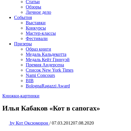
Статьи
Обзоры
Личное дело
События
Выставки
Конкурсы
Мастер-классы
Фестивали
Призеры
Образ книги
Медаль Кальдекотта
Медаль Кейт Гринуэй
Премия Андерсена
Список New York Times
Nami Concours
BIB
BolognaRagazzi Award
Книжки-картинки
Илья Кабаков «Кот в сапогах»
by
Кот Оксюморон
/
07.03.2012
07.08.2020