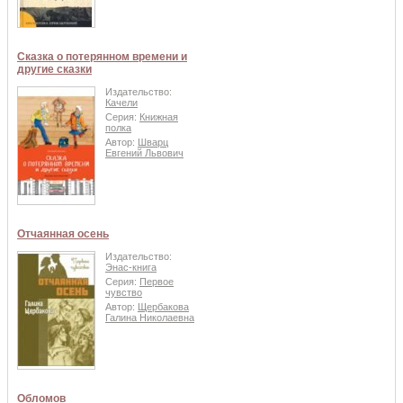
Сказка о потерянном времени и
другие сказки
Издательство:
Качели
Серия:
Книжная
полка
Автор:
Шварц
Евгений Львович
Отчаянная осень
Издательство:
Энас-книга
Серия:
Первое
чувство
Автор:
Щербакова
Галина Николаевна
Обломов