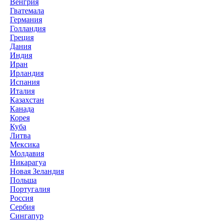
Венгрия
Гватемала
Германия
Голландия
Греция
Дания
Индия
Иран
Ирландия
Испания
Италия
Казахстан
Канада
Корея
Куба
Литва
Мексика
Молдавия
Никарагуа
Новая Зеландия
Польша
Португалия
Россия
Сербия
Сингапур