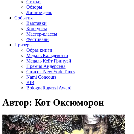
Статьи
Обзоры
Личное дело
События
Выставки
Конкурсы
Мастер-классы
Фестивали
Призеры
Образ книги
Медаль Кальдекотта
Медаль Кейт Гринуэй
Премия Андерсена
Список New York Times
Nami Concours
BIB
BolognaRagazzi Award
Автор:
Кот Оксюморон