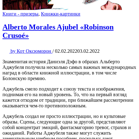
Книги - призеры
,
Книжки-картинки
Alberto Morales Ajubel «Robinson
Crusoé»
by
Кот Оксюморон
/
02.02.2022
03.02.2022
Знаменитая история Даниэля Дэфо в образах Альберто
Аджубеля получила несколько самых важных международных
наград в области книжной иллюстрации, в том числе
Болонскую премию.
Аджубель смело подходит к союзу текста и изображения,
поднимая его на новый уровень. То, что на первый взгляд
кажется отходом от традиции, при ближайшем рассмотрении
оказывается чем-то противоположным.
Аджубель создал не просто иллюстрации, но и культовые
образы. Сцены, следующие одна за другой, представляют
собой концентрат эмоций, фантасмагорию тревог, страхов и
ожиданий. Работы Аджубеля также могут служить
замечательным учебным пособием, поскольку дают