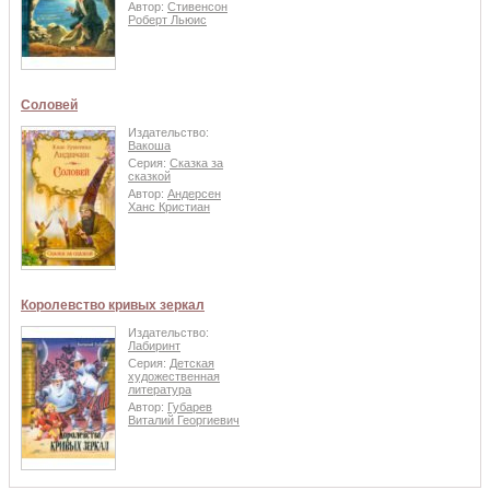
Автор:
Стивенсон
Роберт Льюис
Соловей
Издательство:
Вакоша
Серия:
Сказка за
сказкой
Автор:
Андерсен
Ханс Кристиан
Королевство кривых зеркал
Издательство:
Лабиринт
Серия:
Детская
художественная
литература
Автор:
Губарев
Виталий Георгиевич