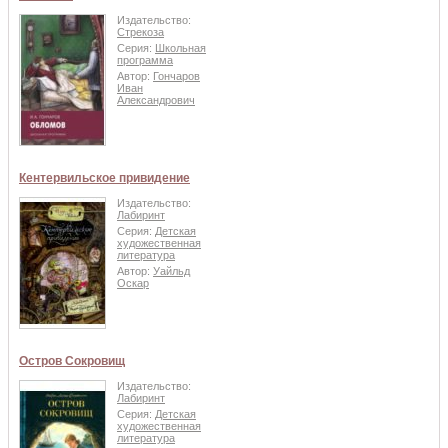
Издательство:
Стрекоза
Серия:
Школьная
программа
Автор:
Гончаров
Иван
Александрович
Кентервильское привидение
Издательство:
Лабиринт
Серия:
Детская
художественная
литература
Автор:
Уайльд
Оскар
Остров Сокровищ
Издательство:
Лабиринт
Серия:
Детская
художественная
литература