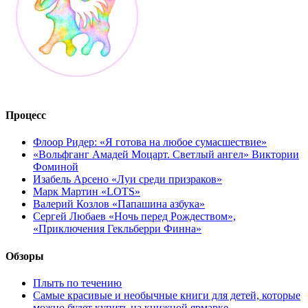
Процесс
Флоор Ридер: «Я готова на любое сумасшествие»
«Вольфганг Амадей Моцарт. Светлый ангел» Виктории
Фоминой
Изабель Арсено «Луи среди призраков»
Марк Мартин «LOTS»
Валерий Козлов «Папашина азбука»
Сергей Любаев «Ночь перед Рождеством»,
«Приключения Гекльберри Финна»
Обзоры
Плыть по течению
Самые красивые и необычные книги для детей, которые
можно будет купить на книжной ярмарке