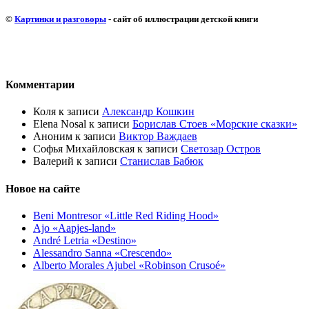
©
Картинки и разговоры
- сайт об иллюстрации детской книги
Комментарии
Коля
к записи
Александр Кошкин
Elena Nosal
к записи
Борислав Стоев «Морские сказки»
Аноним
к записи
Виктор Важдаев
Софья Михайловская
к записи
Светозар Остров
Валерий
к записи
Станислав Бабюк
Новое на сайте
Beni Montresor «Little Red Riding Hood»
Ajo «Aapjes-land»
André Letria «Destino»
Alessandro Sanna «Crescendo»
Alberto Morales Ajubel «Robinson Crusoé»