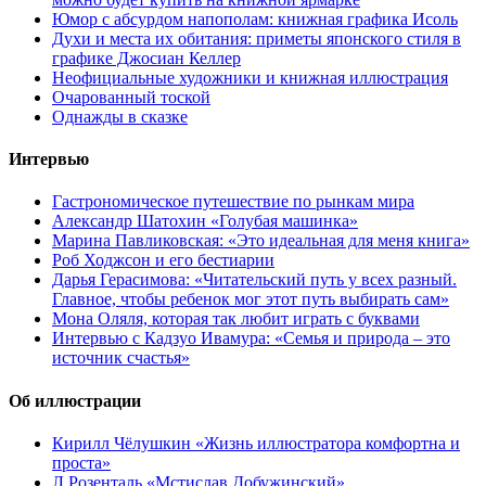
Юмор с абсурдом напополам: книжная графика Исоль
Духи и места их обитания: приметы японского стиля в
графике Джосиан Келлер
Неофициальные художники и книжная иллюстрация
Очарованный тоской
Однажды в сказке
Интервью
Гастрономическое путешествие по рынкам мира
Александр Шатохин «Голубая машинка»
Марина Павликовская: «Это идеальная для меня книга»
Роб Ходжсон и его бестиарии
Дарья Герасимова: «Читательский путь у всех разный.
Главное, чтобы ребенок мог этот путь выбирать сам»
Мона Оляля, которая так любит играть с буквами
Интервью с Кадзуо Ивамура: «Семья и природа – это
источник счастья»
Об иллюстрации
Кирилл Чёлушкин «Жизнь иллюстратора комфортна и
проста»
Л.Розенталь «Мстислав Добужинский»