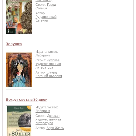
Серия:
Город
Солнца
Автор:
Рудашевский
Евгений
Золушка
Издательство:
Лабиринт
Серия:
Детская
художественная
литература
Автор:
Шварц
Евгений Львович
Вокруг света в 80 дней
Издательство:
Лабиринт
Серия:
Детская
художественная
литература
Автор:
Верн Жюль