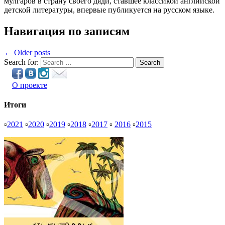
мулгаров в страну своего дяди, ставшее классикой английской
детской литературы, впервые публикуется на русском языке.
Навигация по записям
← Older posts
Search for:
Search
О проекте
Итоги
▫
2021
▫
2020
▫
2019
▫
2018
▫
2017
▫
2016
▫
2015