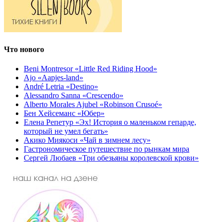
Что нового
Beni Montresor «Little Red Riding Hood»
Ajo «Aapjes-land»
André Letria «Destino»
Alessandro Sanna «Crescendo»
Alberto Morales Ajubel «Robinson Crusoé»
Бен Хейсеманс «Юбер»
Елена Репетур «Эх! История о маленьком гепарде,
который не умел бегать»
Акико Миякоси «Чай в зимнем лесу»
Гастрономическое путешествие по рынкам мира
Сергей Любаев «Три обезьяны королевской крови»