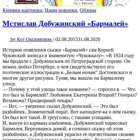
Книжки-картинки
,
Наши новинки
,
Обзоры
Мстислав Добужинский «Бармалей»
by
Кот Оксюморон
/
02.08.2015
31.08.2020
Историю появления сказки «Бармалей» сам Корней
Чуковский записал в знаменитую «Чукоккалу»: «В 1924 году
мы бродили с Добужинским по Петроградской стороне. Он
нежно любил Петербург, о чем свидетельствуют его
поэтические иллюстрации к „Белым ночам” Достоевского и
многие другие рисунки. Гуляя, мы вышли на Бармалееву
улицу.
— Почему у этой улицы такое название? — спросил я. — Что
это был за Бармалей? Любовник Екатерины Второй? Генерал?
Вельможа? Придворный лекарь?
— Нет, — уверенно сказал Добужинский. — Это был
разбойник. Знаменитый пират. Вот напишите-ка о нем сказку.
Он был вот такой. В треуголке, с такими усищами.
И, вынув из кармана альбомчик, Добужинский нарисовал
Бармалея. Вернувшись домой, я сочинил сказку об этом
разбойнике, а Добужинский украсил ее прелестными своими
рисунками. Сказка вышла в издательстве „Радуга”, и теперь