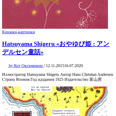
Книжки-картинки
Hatsuyama Shigeru «おやゆび姫 : アン
デルセン童話»
by
Кот Оксюморон
/
12.11.2015
16.07.2020
Иллюстратор Hatsuyama Shigeru Автор Hans Christian Andersen
Страна Япония Год идздания 1925 Издательство 富山房