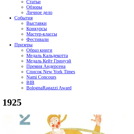
Статьи
Обзоры
Личное дело
События
Выставки
Конкурсы
Мастер-классы
Фестивали
Призеры
Образ книги
Медаль Кальдекотта
Медаль Кейт Гринуэй
Премия Андерсена
Список New York Times
Nami Concours
BIB
BolognaRagazzi Award
1925