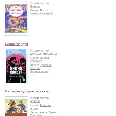
Издательство:
Качели
Серия:
Вокруг
света со сказкой
Белая гвардия
Издательство:
Детская литература
Серия:
Живая
классика
Автор:
Булгаков
Михаил
Афанасьевич
Мальчики и другие рассказы
Издательство:
Качели
Серия:
Книжная
полка
Автор:
Чехов Антон
Павлович