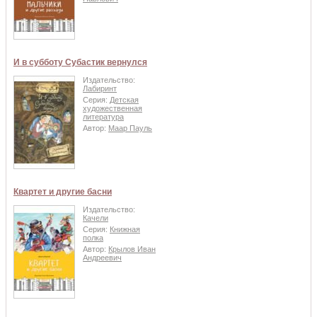
И в субботу Субастик вернулся
Издательство:
Лабиринт
Серия:
Детская
художественная
литература
Автор:
Маар Пауль
Квартет и другие басни
Издательство:
Качели
Серия:
Книжная
полка
Автор:
Крылов Иван
Андреевич