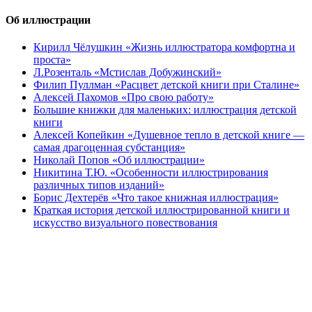
Об иллюстрации
Кирилл Чёлушкин «Жизнь иллюстратора комфортна и
проста»
Л.Розенталь «Мстислав Добужинский»
Филип Пуллман «Расцвет детской книги при Сталине»
Алексей Пахомов «Про свою работу»
Большие книжки для маленьких: иллюстрация детской
книги
Алексей Копейкин «Душевное тепло в детской книге —
самая драгоценная субстанция»
Николай Попов «Об иллюстрации»
Никитина Т.Ю. «Особенности иллюстрирования
различных типов изданий»
Борис Дехтерёв «Что такое книжная иллюстрация»
Краткая история детской иллюстрированной книги и
искусство визуального повествования