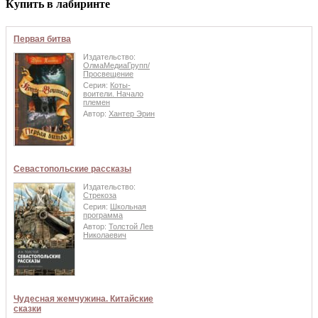
Купить в лабиринте
Первая битва
Издательство:
ОлмаМедиаГрупп/
Просвещение
Серия:
Коты-
воители. Начало
племен
Автор:
Хантер Эрин
Севастопольские рассказы
Издательство:
Стрекоза
Серия:
Школьная
программа
Автор:
Толстой Лев
Николаевич
Чудесная жемчужина. Китайские
сказки