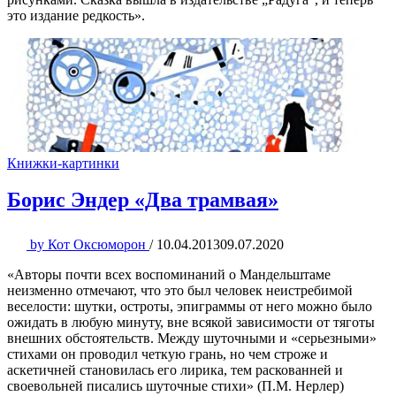
это издание редкость».
Книжки-картинки
Борис Эндер «Два трамвая»
by
Кот Оксюморон
/
10.04.2013
09.07.2020
«Авторы почти всех воспоминаний о Мандельштаме
неизменно отмечают, что это был человек неистребимой
веселости: шутки, остроты, эпиграммы от него можно было
ожидать в любую минуту, вне всякой зависимости от тяготы
внешних обстоятельств. Между шуточными и «серьезными»
стихами он проводил четкую грань, но чем строже и
аскетичней становилась его лирика, тем раскованней и
своевольней писались шуточные стихи» (П.М. Нерлер)