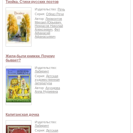
Тройка. Стихи русских поэтов
Издательство:
Речь
Серия:
Образ Речи
Автор:
Лермонтов
Михаил Юрьевич
,
Некрасов Николай
Алексеевич
,
Фет
Афанасий
Афанасьевич
Жили-были книжки. Почему
бывает?
Издательство:
Лабиринт
Серия:
Детская
художественная
литература
Автор:
Ахундова
Алла Нуриевна
Капитанская дочка
Издательство:
Лабиринт
Серия:
Детская