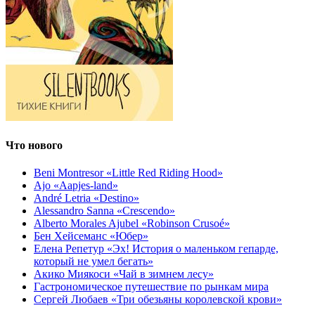
Что нового
Beni Montresor «Little Red Riding Hood»
Ajo «Aapjes-land»
André Letria «Destino»
Alessandro Sanna «Crescendo»
Alberto Morales Ajubel «Robinson Crusoé»
Бен Хейсеманс «Юбер»
Елена Репетур «Эх! История о маленьком гепарде,
который не умел бегать»
Акико Миякоси «Чай в зимнем лесу»
Гастрономическое путешествие по рынкам мира
Сергей Любаев «Три обезьяны королевской крови»