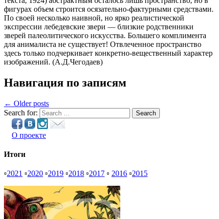
текста, 1924) абстрактным осталось лишь пространство, но в
фигурах объем строится осязательно-фактурными средствами.
По своей несколько наивной, но ярко реалистической
экспрессии лебедевские звери — близкие родственники
зверей палеолитического искусства. Большего комплимента
для анималиста не существует! Отвлеченное пространство
здесь только подчеркивает конкретно-вещественный характер
изображений. (А.Д.Чегодаев)
Навигация по записям
← Older posts
Search for:
Search
О проекте
Итоги
▫
2021
▫
2020
▫
2019
▫
2018
▫
2017
▫
2016
▫
2015