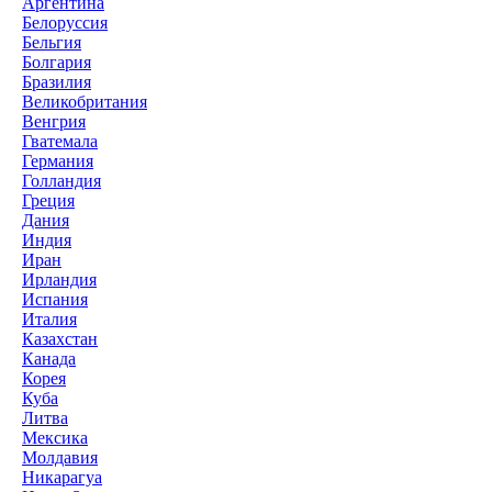
Аргентина
Белоруссия
Бельгия
Болгария
Бразилия
Великобритания
Венгрия
Гватемала
Германия
Голландия
Греция
Дания
Индия
Иран
Ирландия
Испания
Италия
Казахстан
Канада
Корея
Куба
Литва
Мексика
Молдавия
Никарагуа