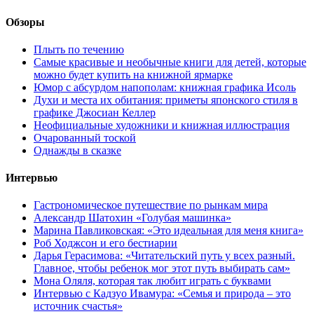
Обзоры
Плыть по течению
Самые красивые и необычные книги для детей, которые
можно будет купить на книжной ярмарке
Юмор с абсурдом напополам: книжная графика Исоль
Духи и места их обитания: приметы японского стиля в
графике Джосиан Келлер
Неофициальные художники и книжная иллюстрация
Очарованный тоской
Однажды в сказке
Интервью
Гастрономическое путешествие по рынкам мира
Александр Шатохин «Голубая машинка»
Марина Павликовская: «Это идеальная для меня книга»
Роб Ходжсон и его бестиарии
Дарья Герасимова: «Читательский путь у всех разный.
Главное, чтобы ребенок мог этот путь выбирать сам»
Мона Оляля, которая так любит играть с буквами
Интервью с Кадзуо Ивамура: «Семья и природа – это
источник счастья»