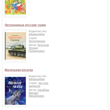
Легендарные русские танки
Издательство:
Абраказябра
Серия:
Легендарные
Автор:
Кочетков
Леонид
Геннадьевич
Маленькая косатка
Издательство:
Абраказябра
Серия:
Честное
звериное
Автор:
Нагайлик
Михаил
Михайлович