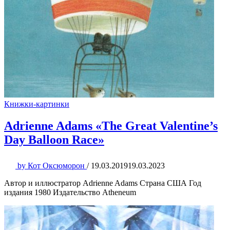
Книжки-картинки
Adrienne Adams «The Great Valentine’s
Day Balloon Race»
by
Кот Оксюморон
/
19.03.2019
19.03.2023
Автор и иллюстратор Adrienne Adams Страна США Год
издания 1980 Издательство Atheneum