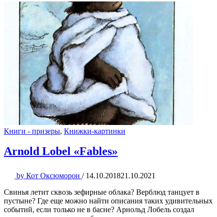
Книги - призеры
,
Книжки-картинки
Arnold Lobel «Fables»
by
Кот Оксюморон
/
14.10.2018
21.10.2021
Свинья летит сквозь зефирные облака? Верблюд танцует в
пустыне? Где еще можно найти описания таких удивительных
событий, если только не в басне? Арнольд Лобель создал