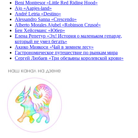
Beni Montresor «Little Red Riding Hood»
Ajo «Aapjes-land»
André Letria «Destino»
Alessandro Sanna «Crescendo»
Alberto Morales Ajubel «Robinson Crusoé»
Бен Хейсеманс «Юбер»
Елена Репетур «Эх! История о маленьком гепарде,
который не умел бегать»
Акико Миякоси «Чай в зимнем лесу»
Гастрономическое путешествие по рынкам мира
Сергей Любаев «Три обезьяны королевской крови»