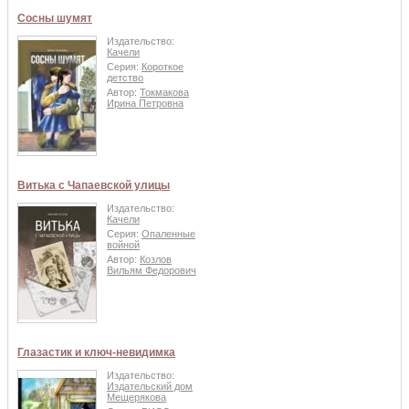
Сосны шумят
Издательство:
Качели
Серия:
Короткое
детство
Автор:
Токмакова
Ирина Петровна
Витька с Чапаевской улицы
Издательство:
Качели
Серия:
Опаленные
войной
Автор:
Козлов
Вильям Федорович
Глазастик и ключ-невидимка
Издательство:
Издательский дом
Мещерякова