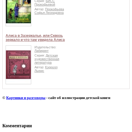
Серия:
БИСС
Прокофьевой
Автор:
Прокофьева
Софья Леонидовна
Алиса в Зазеркалье, или Сквозь
зеркало и что там увидела Алиса
Издательство:
Лабиринт
Серия:
Детская
художественная
литература
Автор:
Кэрролл
Льюис
©
Картинки и разговоры
- сайт об иллюстрации детской книги
Комментарии