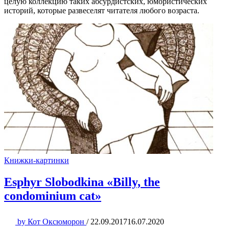
целую коллекцию таких абсурдистских, юмористических
историй, которые развеселят читателя любого возраста.
Книжки-картинки
Esphyr Slobodkina «Billy, the
condominium cat»
by
Кот Оксюморон
/
22.09.2017
16.07.2020