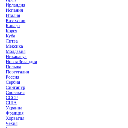
Ирландия
Испания
Италия
Казахстан
Канада
Корея
Куба
Литва
Мексика
Молдавия
Никарагуа
Новая Зеландия
Польша
Португалия
Россия
Сербия
Сингапур
Словакия
СССР
США
Украина
Франция
Хорватия
Чехия