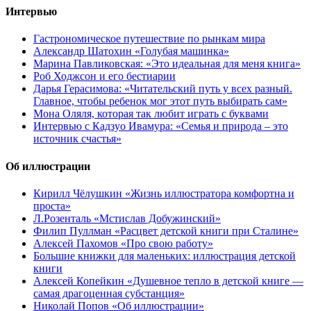
Интервью
Гастрономическое путешествие по рынкам мира
Александр Шатохин «Голубая машинка»
Марина Павликовская: «Это идеальная для меня книга»
Роб Ходжсон и его бестиарии
Дарья Герасимова: «Читательский путь у всех разный.
Главное, чтобы ребенок мог этот путь выбирать сам»
Мона Оляля, которая так любит играть с буквами
Интервью с Кадзуо Ивамура: «Семья и природа – это
источник счастья»
Об иллюстрации
Кирилл Чёлушкин «Жизнь иллюстратора комфортна и
проста»
Л.Розенталь «Мстислав Добужинский»
Филип Пуллман «Расцвет детской книги при Сталине»
Алексей Пахомов «Про свою работу»
Большие книжки для маленьких: иллюстрация детской
книги
Алексей Копейкин «Душевное тепло в детской книге —
самая драгоценная субстанция»
Николай Попов «Об иллюстрации»