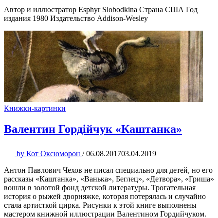
Автор и иллюстратор Esphyr Slobodkina Страна США Год
издания 1980 Издательство Addison-Wesley
Книжки-картинки
Валентин Гордійчук «Каштанка»
by
Кот Оксюморон
/
06.08.2017
03.04.2019
Антон Павлович Чехов не писал специально для детей, но его
рассказы «Каштанка», «Ванька», Беглец», «Детвора», «Гриша»
вошли в золотой фонд детской литературы. Трогательная
история о рыжей дворняжке, которая потерялась и случайно
стала артисткой цирка. Рисунки к этой книге выполнены
мастером книжной иллюстрации Валентином Гордийчуком.