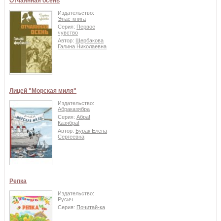
Отчаянная осень
Издательство:
Энас-книга
Серия:
Первое
чувство
Автор:
Щербакова
Галина Николаевна
Лицей "Морская миля"
Издательство:
Абраказябра
Серия:
Абра!
Казябра!
Автор:
Бурак Елена
Сергеевна
Репка
Издательство:
Русич
Серия:
Почитай-ка