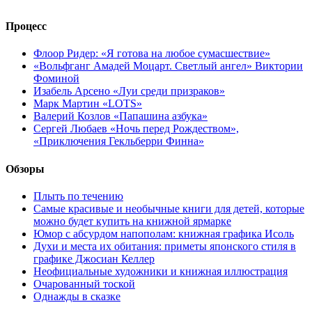
Процесс
Флоор Ридер: «Я готова на любое сумасшествие»
«Вольфганг Амадей Моцарт. Светлый ангел» Виктории
Фоминой
Изабель Арсено «Луи среди призраков»
Марк Мартин «LOTS»
Валерий Козлов «Папашина азбука»
Сергей Любаев «Ночь перед Рождеством»,
«Приключения Гекльберри Финна»
Обзоры
Плыть по течению
Самые красивые и необычные книги для детей, которые
можно будет купить на книжной ярмарке
Юмор с абсурдом напополам: книжная графика Исоль
Духи и места их обитания: приметы японского стиля в
графике Джосиан Келлер
Неофициальные художники и книжная иллюстрация
Очарованный тоской
Однажды в сказке