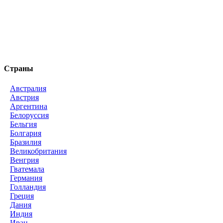
Страны
Австралия
Австрия
Аргентина
Белоруссия
Бельгия
Болгария
Бразилия
Великобритания
Венгрия
Гватемала
Германия
Голландия
Греция
Дания
Индия
Иран