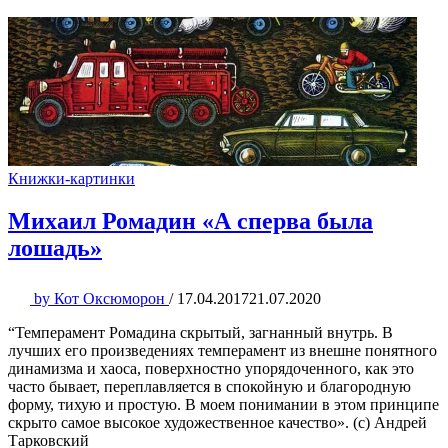
Книжки-картинки
Михаил Ромадин «А сперва была
лошадь»
by
Кот Оксюморон
/
17.04.2017
21.07.2020
“Темперамент Ромадина скрытый, загнанный внутрь. В
лучших его произведениях темперамент из внешне понятного
динамизма и хаоса, поверхностно упорядоченного, как это
часто бывает, переплавляется в спокойную и благородную
форму, тихую и простую. В моем понимании в этом принципе
скрыто самое высокое художественное качество». (с) Андрей
Тарковский