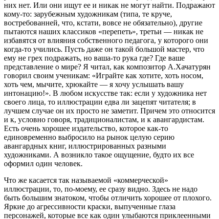
них нет. Или они ищут ее и никак не могут найти. Подражают
кому-то: зарубежным художникам (типа, те круче,
востребованней, что, кстати, вовсе не обязательно), другие
пытаются наших классиков «перепеть», третьи — никак не
избавятся от влияния собственного педагога, у которого они
когда-то учились. Пусть даже он такой большой мастер, что
ему не грех подражать, но ваша-то рука где? Где ваше
представление о мире? Я читал, как композитор А.Хачатурян
говорил своим ученикам: «Играйте как хотите, хоть носом,
хоть чем, мычите, хрюкайте — я хочу услышать вашу
интонацию!». В любом искусстве так: если у художника нет
своего лица, то иллюстрации едва ли зацепят читателя; в
лучшем случае он их просто не заметит. Причем это относится
и к, условно говоря, традиционалистам, и к авангардистам.
Есть очень хорошее издательство, которое как-то
единовременно выбросило на рынок целую серию
авангардных книг, иллюстрированных разными
художниками. А возникло такое ощущение, будто их все
оформил один человек.
Что же касается так называемой «коммерческой»
иллюстрации, то, по-моему, ее сразу видно. Здесь не надо
быть большим знатоком, чтобы отличить хорошее от плохого.
Яркие до агрессивности краски, выпученные глаза
персонажей, которые все как один улыбаются приклеенными