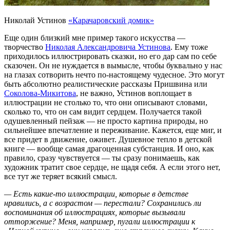
Николай Устинов
«Карачаровский домик»
Еще один близкий мне пример такого искусства —
творчество
Николая Александровича Устинова
. Ему тоже
приходилось иллюстрировать сказки, но его дар сам по себе
сказочен. Он не нуждается в вымысле, чтобы буквально у нас
на глазах сотворить нечто по-настоящему чудесное. Это могут
быть абсолютно реалистические рассказы Пришвина или
Соколова-Микитова
, не важно, Устинов воплощает в
иллюстрации не столько то, что они описывают словами,
сколько то, что он сам видит сердцем. Получается такой
одушевленный пейзаж — не просто картина природы, но
сильнейшее впечатление и переживание. Кажется, еще миг, и
все придет в движение, оживет. Душевное тепло в детской
книге — вообще самая драгоценная субстанция. И оно, как
правило, сразу чувствуется — ты сразу понимаешь, как
художник тратит свое сердце, не щадя себя. А если этого нет,
все тут же теряет всякий смысл.
— Есть какие-то иллюстрации, которые в детстве
нравились, а с возрастом — перестали? Сохранились ли
воспоминания об иллюстрациях, которые вызывали
отторжение? Меня, например, пугали иллюстрации к