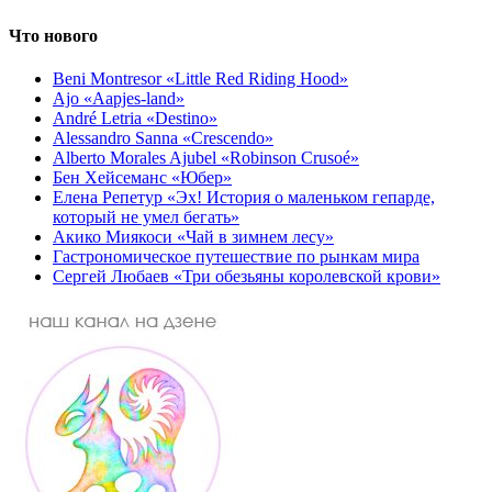
Что нового
Beni Montresor «Little Red Riding Hood»
Ajo «Aapjes-land»
André Letria «Destino»
Alessandro Sanna «Crescendo»
Alberto Morales Ajubel «Robinson Crusoé»
Бен Хейсеманс «Юбер»
Елена Репетур «Эх! История о маленьком гепарде,
который не умел бегать»
Акико Миякоси «Чай в зимнем лесу»
Гастрономическое путешествие по рынкам мира
Сергей Любаев «Три обезьяны королевской крови»