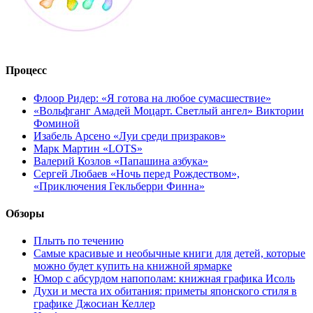
Процесс
Флоор Ридер: «Я готова на любое сумасшествие»
«Вольфганг Амадей Моцарт. Светлый ангел» Виктории
Фоминой
Изабель Арсено «Луи среди призраков»
Марк Мартин «LOTS»
Валерий Козлов «Папашина азбука»
Сергей Любаев «Ночь перед Рождеством»,
«Приключения Гекльберри Финна»
Обзоры
Плыть по течению
Самые красивые и необычные книги для детей, которые
можно будет купить на книжной ярмарке
Юмор с абсурдом напополам: книжная графика Исоль
Духи и места их обитания: приметы японского стиля в
графике Джосиан Келлер