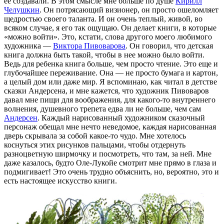
ее создавали. В этом смысле мне больше по душе
Кирилл
Челушкин
. Он потрясающий визионер, он просто ошеломляет
щедростью своего таланта. И он очень теплый, живой, во
всяком случае, я его так ощущаю. Он делает книги, в которые
«можно войти». Это, кстати, слова другого моего любимого
художника —
Виктора Пивоварова
. Он говорил, что детская
книга должна быть такой, чтобы в нее можно было войти.
Ведь для ребенка книга больше, чем просто чтение. Это еще и
глубочайшее переживание. Она — не просто бумага и картон,
а целый дом или даже мир. Я вспоминаю, как читал в детстве
сказки Андерсена, и мне кажется, что художник Пивоваров
давал мне пищи для воображения, для какого-то внутреннего
волнения, душевного трепета едва ли не больше, чем сам
Андерсен
. Каждый нарисованный художником сказочный
персонаж обещал мне нечто неведомое, каждая нарисованная
дверь скрывала за собой какое-то чудо. Мне хотелось
коснуться этих рисунков пальцами, чтобы отдернуть
разноцветную ширмочку и посмотреть, что там, за ней. Мне
даже казалось, будто Оле-Лукойе смотрит мне прямо в глаза и
подмигивает! Это очень трудно объяснить, но, вероятно, это и
есть настоящее искусство книги.