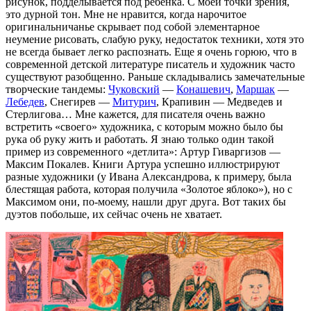
рисунок, подделывается под ребенка. С моей точки зрения,
это дурной тон. Мне не нравится, когда нарочитое
оригинальничанье скрывает под собой элементарное
неумение рисовать, слабую руку, недостаток техники, хотя это
не всегда бывает легко распознать. Еще я очень горюю, что в
современной детской литературе писатель и художник часто
существуют разобщенно. Раньше складывались замечательные
творческие тандемы:
Чуковский
—
Конашевич
,
Маршак
—
Лебедев
, Снегирев —
Митурич
, Крапивин — Медведев и
Стерлигова… Мне кажется, для писателя очень важно
встретить «своего» художника, с которым можно было бы
рука об руку жить и работать. Я знаю только один такой
пример из современного «детлита»: Артур Гиваргизов —
Максим Покалев. Книги Артура успешно иллюстрируют
разные художники (у Ивана Александрова, к примеру, была
блестящая работа, которая получила «Золотое яблоко»), но с
Максимом они, по-моему, нашли друг друга. Вот таких бы
дуэтов побольше, их сейчас очень не хватает.