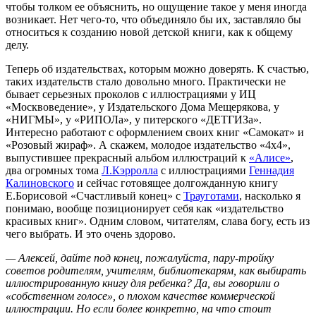
чтобы толком ее объяснить, но ощущение такое у меня иногда
возникает. Нет чего-то, что объединяло бы их, заставляло бы
относиться к созданию новой детской книги, как к общему
делу.
Теперь об издательствах, которым можно доверять. К счастью,
таких издательств стало довольно много. Практически не
бывает серьезных проколов с иллюстрациями у ИЦ
«Москвоведение», у Издательского Дома Мещерякова, у
«НИГМЫ», у «РИПОЛа», у питерского «ДЕТГИЗа».
Интересно работают с оформлением своих книг «Самокат» и
«Розовый жираф». А скажем, молодое издательство «4х4»,
выпустившее прекрасный альбом иллюстраций к
«Алисе»
,
два огромных тома
Л.Кэрролла
с иллюстрациями
Геннадия
Калиновского
и сейчас готовящее долгожданную книгу
Е.Борисовой «Счастливый конец» с
Трауготами
, насколько я
понимаю, вообще позиционирует себя как «издательство
красивых книг». Одним словом, читателям, слава богу, есть из
чего выбрать. И это очень здорово.
— Алексей, дайте под конец, пожалуйста, пару-тройку
советов родителям, учителям, библиотекарям, как выбирать
иллюстрированную книгу для ребенка? Да, вы говорили о
«собственном голосе», о плохом качестве коммерческой
иллюстрации. Но если более конкретно, на что стоит