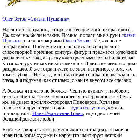
Олег Зотов «Сказки Пушкина»
Насчет иллюстраций, которые категорически не нравились…
Да, конечно, были и такие. Помню, попали мне в руки
сказки
Пушкина
с иллюстрациями
Олега Зотова
. И ужасно не
понравились. Причем не понравились по совершенно
смехотворной причине: контуры фигур и предметов художник
давал очень четко, а краску клал цветными пятнами, которые
в эти контуры никак не вписывались. В детстве меня это дико
раздражало. Я же тогда ничего не знал, например, о том, что
такое лубок… Не так давно эта книжка снова попалась мне на
глаза, и я подумал: как стильно, с каким вкусом все сделано!
А бояться я ничего не боялся. «Черную курицу», наоборот,
очень любил за эту ее романтическую «страшность». Опять
же, ее дивно проиллюстрировал Пивоваров. Хотя мне
нравятся и другие трактовки —
одна из лучших
, кстати,
принадлежит
Нике Георгиевне Гольц
, еще одной моей
большой детской любви.
Если же говорить о современных иллюстрациях, то мне не
нравится, когда художник нарочито имитирует детский