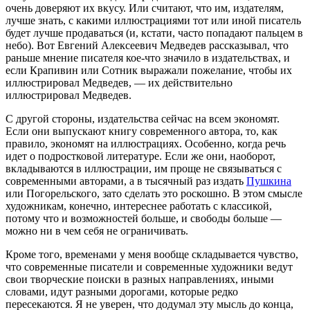
очень доверяют их вкусу. Или считают, что им, издателям,
лучше знать, с какими иллюстрациями тот или иной писатель
будет лучше продаваться (и, кстати, часто попадают пальцем в
небо). Вот Евгений Алексеевич Медведев рассказывал, что
раньше мнение писателя кое-что значило в издательствах, и
если Крапивин или Сотник выражали пожелание, чтобы их
иллюстрировал Медведев, — их действительно
иллюстрировал Медведев.
С другой стороны, издательства сейчас на всем экономят.
Если они выпускают книгу современного автора, то, как
правило, экономят на иллюстрациях. Особенно, когда речь
идет о подростковой литературе. Если же они, наоборот,
вкладываются в иллюстрации, им проще не связываться с
современными авторами, а в тысячный раз издать
Пушкина
или Погорельского, зато сделать это роскошно. В этом смысле
художникам, конечно, интереснее работать с классикой,
потому что и возможностей больше, и свободы больше —
можно ни в чем себя не ограничивать.
Кроме того, временами у меня вообще складывается чувство,
что современные писатели и современные художники ведут
свои творческие поиски в разных направлениях, иными
словами, идут разными дорогами, которые редко
пересекаются. Я не уверен, что додумал эту мысль до конца,