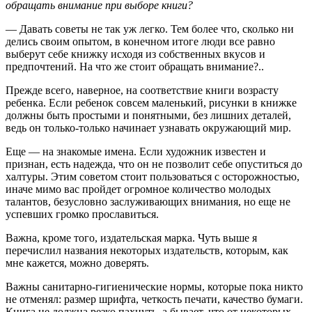
обращать внимание при выборе книги?
— Давать советы не так уж легко. Тем более что, сколько ни
делись своим опытом, в конечном итоге люди все равно
выберут себе книжку исходя из собственных вкусов и
предпочтений. На что же стоит обращать внимание?..
Прежде всего, наверное, на соответствие книги возрасту
ребенка. Если ребенок совсем маленький, рисунки в книжке
должны быть простыми и понятными, без лишних деталей,
ведь он только-только начинает узнавать окружающий мир.
Еще — на знакомые имена. Если художник известен и
признан, есть надежда, что он не позволит себе опуститься до
халтуры. Этим советом стоит пользоваться с осторожностью,
иначе мимо вас пройдет огромное количество молодых
талантов, безусловно заслуживающих внимания, но еще не
успевших громко прославиться.
Важна, кроме того, издательская марка. Чуть выше я
перечислил названия некоторых издательств, которым, как
мне кажется, можно доверять.
Важны санитарно-гигиенические нормы, которые пока никто
не отменял: размер шрифта, четкость печати, качество бумаги.
Книга не должна резко пахнуть, а бывает, что от некоторых