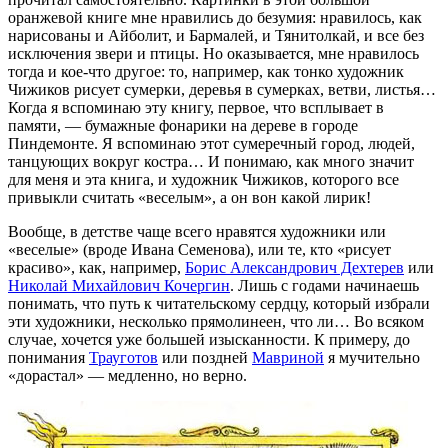
оранжевой книге мне нравились до безумия: нравилось, как
нарисованы и Айболит, и Бармалей, и Тянитолкай, и все без
исключения звери и птицы. Но оказывается, мне нравилось
тогда и кое-что другое: то, например, как тонко художник
Чижиков рисует сумерки, деревья в сумерках, ветви, листья…
Когда я вспоминаю эту книгу, первое, что всплывает в
памяти, — бумажные фонарики на дереве в городе
Пиндемонте. Я вспоминаю этот сумеречный город, людей,
танцующих вокруг костра… И понимаю, как много значит
для меня и эта книга, и художник Чижиков, которого все
привыкли считать «веселым», а он вон какой лирик!
Вообще, в детстве чаще всего нравятся художники или
«веселые» (вроде Ивана Семенова), или те, кто «рисует
красиво», как, например,
Борис Александрович Дехтерев
или
Николай Михайлович Кочергин
. Лишь с годами начинаешь
понимать, что путь к читательскому сердцу, который избрали
эти художники, несколько прямолинеен, что ли… Во всяком
случае, хочется уже большей изысканности. К примеру, до
понимания
Трауготов
или поздней
Мавриной
я мучительно
«дорастал» — медленно, но верно.