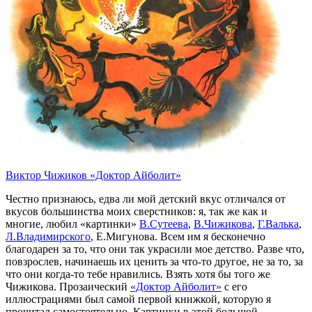
Виктор Чижиков «Доктор Айболит»
Честно признаюсь, едва ли мой детский вкус отличался от
вкусов большинства моих сверстников: я, так же как и
многие, любил «картинки»
В.Сутеева
,
В.Чижикова
,
Г.Валька
,
Л.Владимирского
, Е.Мигунова. Всем им я бесконечно
благодарен за то, что они так украсили мое детство. Разве что,
повзрослев, начинаешь их ценить за что-то другое, не за то, за
что они когда-то тебе нравились. Взять хотя бы того же
Чижикова. Прозаический
«Доктор Айболит»
с его
иллюстрациями был самой первой книжкой, которую я
прочитал самостоятельно. Картинки в этой большой