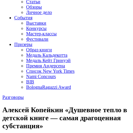
Статьи
Обзоры
Личное дело
События
Выставки
Конкурсы
Мастер-классы
Фестивали
Призеры
Образ книги
Медаль Кальдекотта
Медаль Кейт Гринуэй
Премия Андерсена
Список New York Times
Nami Concours
BIB
BolognaRagazzi Award
Разговоры
Алексей Копейкин «Душевное тепло в
детской книге — самая драгоценная
субстанция»