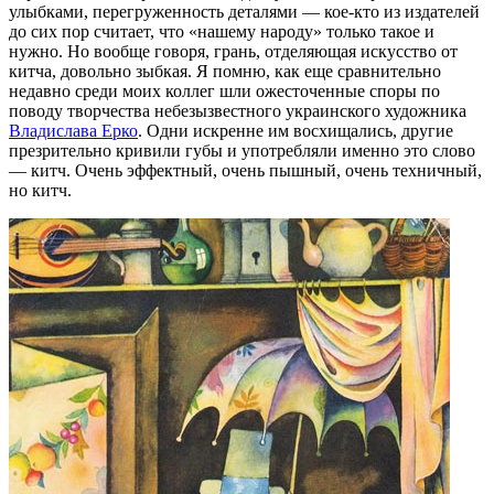
улыбками, перегруженность деталями — кое-кто из издателей
до сих пор считает, что «нашему народу» только такое и
нужно. Но вообще говоря, грань, отделяющая искусство от
китча, довольно зыбкая. Я помню, как еще сравнительно
недавно среди моих коллег шли ожесточенные споры по
поводу творчества небезызвестного украинского художника
Владислава Ерко
. Одни искренне им восхищались, другие
презрительно кривили губы и употребляли именно это слово
— китч. Очень эффектный, очень пышный, очень техничный,
но китч.