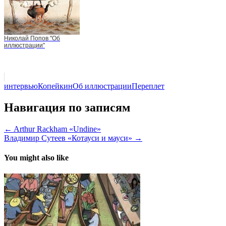
Николай Попов "Об
иллюстрации"
интервью
Копейкин
Об иллюстрации
Переплет
Навигация по записям
← Arthur Rackham «Undine»
Владимир Сутеев «Котауси и мауси» →
You might also like