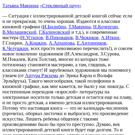
Татьяна Маврина
«Стеклянный пруд»
— Ситуация с иллюстрированной детской книгой сейчас если
и не прекрасная, то очень хорошая. Издаются и классики
книжной графики (
И.Билибин
,
Т.Маврина
,
Н.Кочергин
,
В.Милашевский
,
Г.Калиновский
и т.д.), и современные
мастера (
Н.Устинов
,
В.Пивоваров
,
В.Чижиков
,
А.Иткин
,
Г.Спирин,
А.Кошкин
,
А.Архипова
,
Е.Антоненков
,
К.Челушкин
, всех просто невозможно перечислить!), и совсем
новое поколение художников (И.Александров, З.Сурова,
М.Покалев, Катя Толстая), многие из которых тоже
потихоньку становятся мастерами, а там, глядишь, и
классиками станут! И зарубежных художников мы понемногу
узнаем (от
Артура Рэкхема
до Эрика Карла и Вольфа
Эрльбруха). Такого многообразия, такой полифонии в
книжной графике, как мне кажется, не было у нас никогда. С
постепенным переходом «взрослой» литературы на
электронные носители только детская и остается еще на плаву,
и не просто детская, а именно детская иллюстрированная.
Потому что настоящая книга — это не календарь-численник
(прочитал, оборвал листочки и выбросил), это произведение
искусства. Лишить ребенка общения с такими
произведениями было бы просто преступно. Думаю, век
иллюстрированной детской книги будет еще долгим. То и