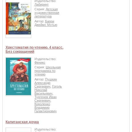
Издательство:
Лабиринт
Серия:
Детская
художественная
литература
Автор:
Барри
Джеймс Мэтью
Хрестоматия по чтению. 4 класс.
Без сокращений
Издательство:
Феникс
Серия:
Школьная
программа по
чтению
Автор:
Пушкин
Александр
Сергеевич
,
Гоголь
Николай
Васильевич
,
Тургенев Иван
Сергеевич
,
Короленко
Владимир
Галактионович
Капитанская дочка
Издательство: