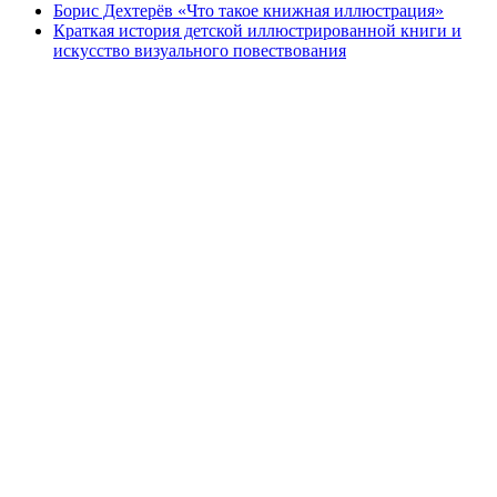
Борис Дехтерёв «Что такое книжная иллюстрация»
Краткая история детской иллюстрированной книги и
искусство визуального повествования