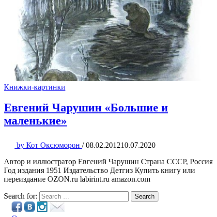
Книжки-картинки
Евгений Чарушин «Большие и
маленькие»
by
Кот Оксюморон
/
08.02.2012
10.07.2020
Автор и иллюстратор Евгений Чарушин Страна СССР, Россия
Год издания 1951 Издательство Детгиз Купить книгу или
переиздание OZON.ru labirint.ru amazon.com
Search for:
Search