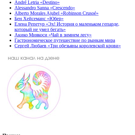
André Letria «Destino»
Alessandro Sanna «Crescendo»
Alberto Morales Ajubel «Robinson Crusoé»
Бен Хейсеманс «Юбер»
Елена Репетур «Эх! История о маленьком гепарде,
который не умел бегать»
Акико Миякоси «Чай в зимнем лесу»
Гастрономическое путешествие по рынкам мира
Сергей Любаев «Три обезьяны королевской крови»