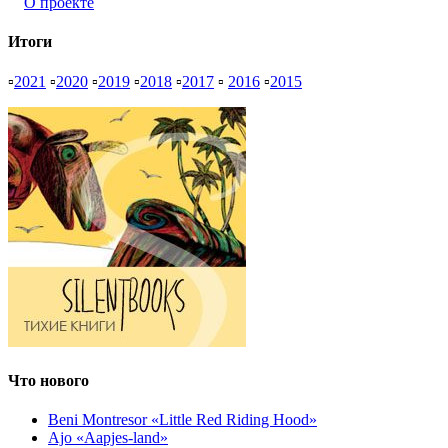
О проекте
Итоги
▫
2021
▫
2020
▫
2019
▫
2018
▫
2017
▫
2016
▫
2015
Что нового
Beni Montresor «Little Red Riding Hood»
Ajo «Aapjes-land»