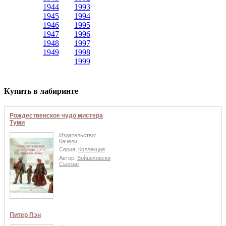
1944
1993
1945
1994
1946
1995
1947
1996
1948
1997
1949
1998
1999
Купить в лабиринте
Рождественское чудо мистера
Туми
Издательство:
Качели
Серия:
Коллекция
Автор:
Войцеховски
Сьюзан
Питер Пэн