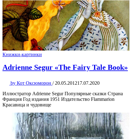
Книжки-картинки
Adrienne Segur «The Fairy Tale Book»
by
Кот Оксюморон
/
20.05.2012
17.07.2020
Иллюстратор Adrienne Segur Популярные сказки Страна
Франция Год издания 1951 Издательство Flammarion
Красавица и чудовище