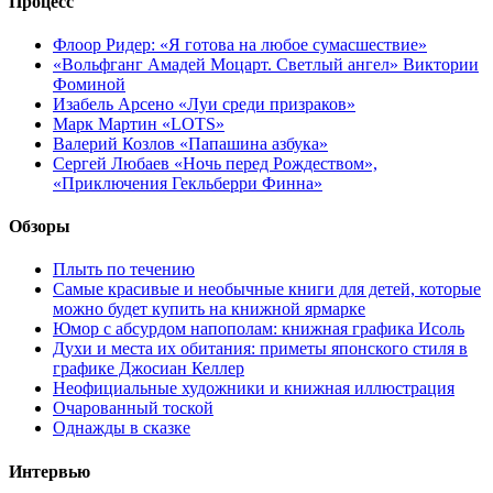
Процесс
Флоор Ридер: «Я готова на любое сумасшествие»
«Вольфганг Амадей Моцарт. Светлый ангел» Виктории
Фоминой
Изабель Арсено «Луи среди призраков»
Марк Мартин «LOTS»
Валерий Козлов «Папашина азбука»
Сергей Любаев «Ночь перед Рождеством»,
«Приключения Гекльберри Финна»
Обзоры
Плыть по течению
Самые красивые и необычные книги для детей, которые
можно будет купить на книжной ярмарке
Юмор с абсурдом напополам: книжная графика Исоль
Духи и места их обитания: приметы японского стиля в
графике Джосиан Келлер
Неофициальные художники и книжная иллюстрация
Очарованный тоской
Однажды в сказке
Интервью