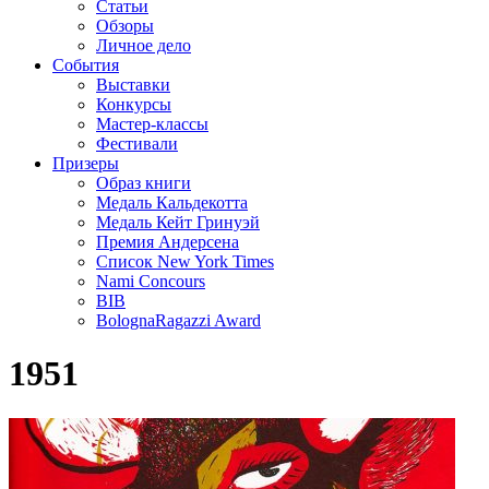
Статьи
Обзоры
Личное дело
События
Выставки
Конкурсы
Мастер-классы
Фестивали
Призеры
Образ книги
Медаль Кальдекотта
Медаль Кейт Гринуэй
Премия Андерсена
Список New York Times
Nami Concours
BIB
BolognaRagazzi Award
1951