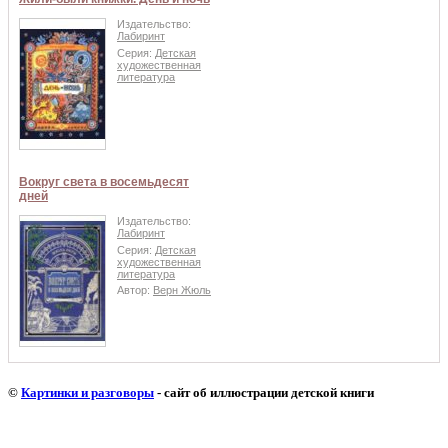
Издательство:
Лабиринт
Серия:
Детская
художественная
литература
Вокруг света в восемьдесят
дней
Издательство:
Лабиринт
Серия:
Детская
художественная
литература
Автор:
Верн Жюль
©
Картинки и разговоры
- сайт об иллюстрации детской книги