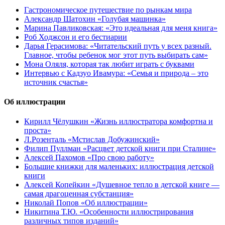
Гастрономическое путешествие по рынкам мира
Александр Шатохин «Голубая машинка»
Марина Павликовская: «Это идеальная для меня книга»
Роб Ходжсон и его бестиарии
Дарья Герасимова: «Читательский путь у всех разный.
Главное, чтобы ребенок мог этот путь выбирать сам»
Мона Оляля, которая так любит играть с буквами
Интервью с Кадзуо Ивамура: «Семья и природа – это
источник счастья»
Об иллюстрации
Кирилл Чёлушкин «Жизнь иллюстратора комфортна и
проста»
Л.Розенталь «Мстислав Добужинский»
Филип Пуллман «Расцвет детской книги при Сталине»
Алексей Пахомов «Про свою работу»
Большие книжки для маленьких: иллюстрация детской
книги
Алексей Копейкин «Душевное тепло в детской книге —
самая драгоценная субстанция»
Николай Попов «Об иллюстрации»
Никитина Т.Ю. «Особенности иллюстрирования
различных типов изданий»