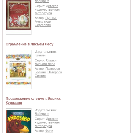
Лабиринт
Серия:
Детская
художественная
литература
Автор:
Пушкин
Александр
Сергеевич
Ограбление в Лисьем Лесу
Издательство:
Качели
Серия:
Сказки
Лисьего Леса
Автор:
Патерсон
Брайан
,
Патерсон
Синтия
Продолжение следует. Эврика.
Курозавр
Издательство:
Лабиринт
Серия:
Детская
художественная
литература
Автор:
Фоли