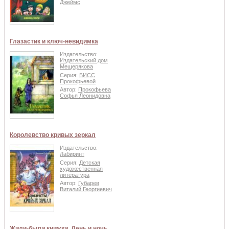
Джеймс
Глазастик и ключ-невидимка
Издательство:
Издательский дом
Мещерякова
Серия:
БИСС
Прокофьевой
Автор:
Прокофьева
Софья Леонидовна
Королевство кривых зеркал
Издательство:
Лабиринт
Серия:
Детская
художественная
литература
Автор:
Губарев
Виталий Георгиевич
Жили-были книжки. День и ночь