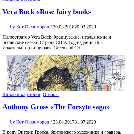
Vera Bock «Rose fairy book»
by
Кот Оксюморон
/
20.03.2018
20.03.2020
Иллюстратор Vera Bock Французские, итальянские и
испанские сказки Страна США Год издания 1951
Издательство Longmans, Green and Co.
Книжки-картинки
,
Обзоры
Anthony Gross «The Forsyte saga»
by
Кот Оксюморон
/
23.04.2017
31.07.2020
В роду Энтони Гросса, британского художника и гравера,