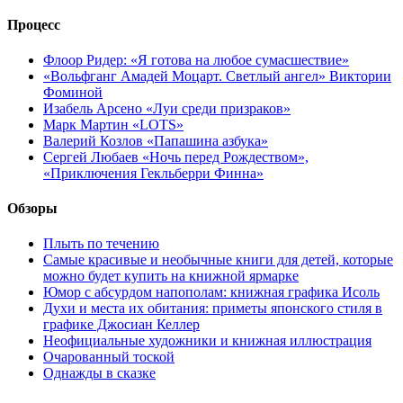
Процесс
Флоор Ридер: «Я готова на любое сумасшествие»
«Вольфганг Амадей Моцарт. Светлый ангел» Виктории
Фоминой
Изабель Арсено «Луи среди призраков»
Марк Мартин «LOTS»
Валерий Козлов «Папашина азбука»
Сергей Любаев «Ночь перед Рождеством»,
«Приключения Гекльберри Финна»
Обзоры
Плыть по течению
Самые красивые и необычные книги для детей, которые
можно будет купить на книжной ярмарке
Юмор с абсурдом напополам: книжная графика Исоль
Духи и места их обитания: приметы японского стиля в
графике Джосиан Келлер
Неофициальные художники и книжная иллюстрация
Очарованный тоской
Однажды в сказке