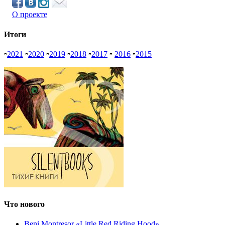
О проекте
Итоги
▫
2021
▫
2020
▫
2019
▫
2018
▫
2017
▫
2016
▫
2015
Что нового
Beni Montresor «Little Red Riding Hood»