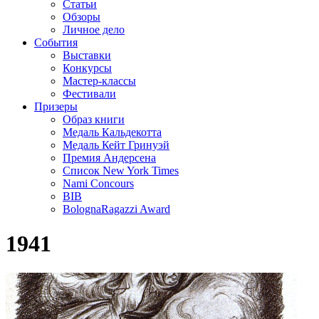
Статьи
Обзоры
Личное дело
События
Выставки
Конкурсы
Мастер-классы
Фестивали
Призеры
Образ книги
Медаль Кальдекотта
Медаль Кейт Гринуэй
Премия Андерсена
Список New York Times
Nami Concours
BIB
BolognaRagazzi Award
1941