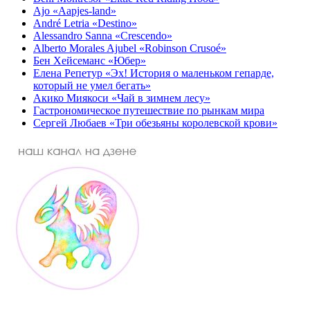
Ajo «Aapjes-land»
André Letria «Destino»
Alessandro Sanna «Crescendo»
Alberto Morales Ajubel «Robinson Crusoé»
Бен Хейсеманс «Юбер»
Елена Репетур «Эх! История о маленьком гепарде,
который не умел бегать»
Акико Миякоси «Чай в зимнем лесу»
Гастрономическое путешествие по рынкам мира
Сергей Любаев «Три обезьяны королевской крови»