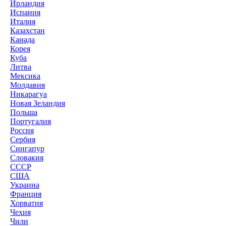
Ирландия
Испания
Италия
Казахстан
Канада
Корея
Куба
Литва
Мексика
Молдавия
Никарагуа
Новая Зеландия
Польша
Португалия
Россия
Сербия
Сингапур
Словакия
СССР
США
Украина
Франция
Хорватия
Чехия
Чили