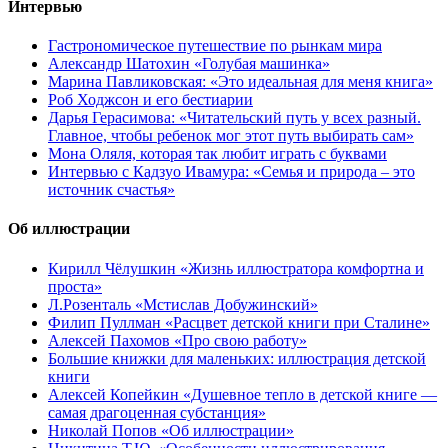
Интервью
Гастрономическое путешествие по рынкам мира
Александр Шатохин «Голубая машинка»
Марина Павликовская: «Это идеальная для меня книга»
Роб Ходжсон и его бестиарии
Дарья Герасимова: «Читательский путь у всех разный.
Главное, чтобы ребенок мог этот путь выбирать сам»
Мона Оляля, которая так любит играть с буквами
Интервью с Кадзуо Ивамура: «Семья и природа – это
источник счастья»
Об иллюстрации
Кирилл Чёлушкин «Жизнь иллюстратора комфортна и
проста»
Л.Розенталь «Мстислав Добужинский»
Филип Пуллман «Расцвет детской книги при Сталине»
Алексей Пахомов «Про свою работу»
Большие книжки для маленьких: иллюстрация детской
книги
Алексей Копейкин «Душевное тепло в детской книге —
самая драгоценная субстанция»
Николай Попов «Об иллюстрации»