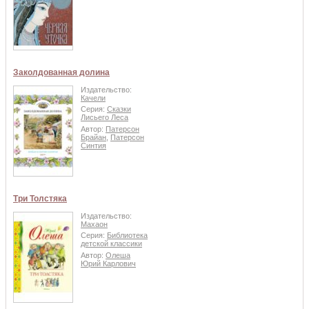
Заколдованная долина
Издательство:
Качели
Серия:
Сказки
Лисьего Леса
Автор:
Патерсон
Брайан
,
Патерсон
Синтия
Три Толстяка
Издательство:
Махаон
Серия:
Библиотека
детской классики
Автор:
Олеша
Юрий Карлович