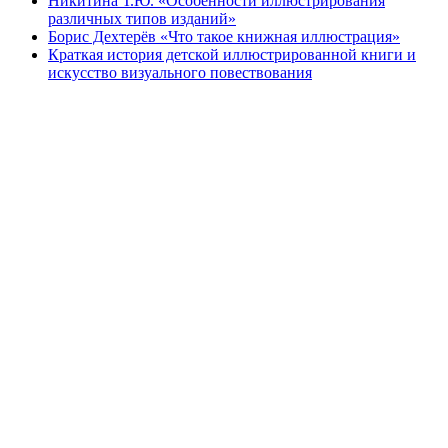
Никитина Т.Ю. «Особенности иллюстрирования
различных типов изданий»
Борис Дехтерёв «Что такое книжная иллюстрация»
Краткая история детской иллюстрированной книги и
искусство визуального повествования