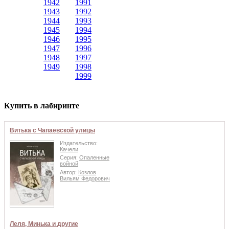
1942
1991
1943
1992
1944
1993
1945
1994
1946
1995
1947
1996
1948
1997
1949
1998
1999
Купить в лабиринте
Витька с Чапаевской улицы
Издательство:
Качели
Серия:
Опаленные
войной
Автор:
Козлов
Вильям Федорович
Леля, Минька и другие