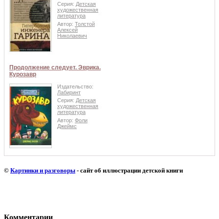
Серия:
Детская
художественная
литература
Автор:
Толстой
Алексей
Николаевич
Продолжение следует. Эврика.
Курозавр
Издательство:
Лабиринт
Серия:
Детская
художественная
литература
Автор:
Фоли
Джеймс
©
Картинки и разговоры
- сайт об иллюстрации детской книги
Комментарии