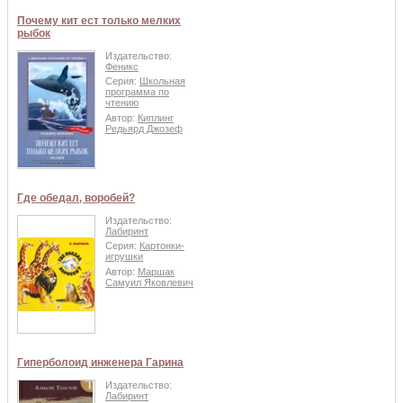
Почему кит ест только мелких
рыбок
Издательство:
Феникс
Серия:
Школьная
программа по
чтению
Автор:
Киплинг
Редьярд Джозеф
Где обедал, воробей?
Издательство:
Лабиринт
Серия:
Картонки-
игрушки
Автор:
Маршак
Самуил Яковлевич
Гиперболоид инженера Гарина
Издательство:
Лабиринт