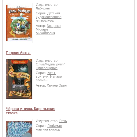
Издательство:
Лабиринт
Серия:
Детская
художественная
литература
Автор:
Зощенко
Михаил
Михайлович
Первая битва
Издательство:
ОлмаМедиаГрупп/
Просвещение
Серия:
Коты-
воители. Начало
племен
Автор:
Хантер Эрин
Чёрная уточка. Карельская
сказка
Издательство:
Речь
Серия:
Любимая
мамина книжка