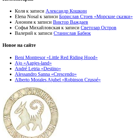
Коля
к записи
Александр Кошкин
Elena Nosal
к записи
Борислав Стоев «Морские сказки»
Аноним
к записи
Виктор Важдаев
Софья Михайловская
к записи
Светозар Остров
Валерий
к записи
Станислав Бабюк
Новое на сайте
Beni Montresor «Little Red Riding Hood»
Ajo «Aapjes-land»
André Letria «Destino»
Alessandro Sanna «Crescendo»
Alberto Morales Ajubel «Robinson Crusoé»