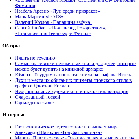
Фоминой
Изабель Арсено «Луи среди призраков»
Марк Мартин «LOTS»
Валерий Козлов «Папашина азбука»
Сергей Любаев «Ночь перед Рождеством»,
«Приключения Гекльберри Финна»
Обзоры
Плыть по течению
Самые красивые и необычные книги для детей, которые
можно будет купить на книжной ярмарке
Юмор с абсурдом напополам: книжная графика Исоль
Духи и места их обитания: приметы японского стиля в
графике Джосиан Келлер
Неофициальные художники и книжная иллюстрация
Очарованный тоской
Однажды в сказке
Интервью
Гастрономическое путешествие по рынкам мира
Александр Шатохин «Голубая машинка»
Марина Павликовская: «Это идеальная для меня книга»