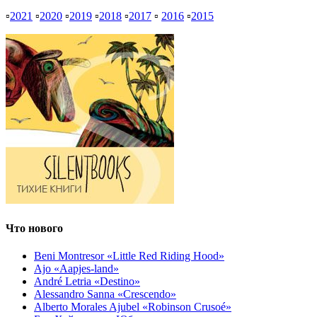
▫
2021
▫
2020
▫
2019
▫
2018
▫
2017
▫
2016
▫
2015
Что нового
Beni Montresor «Little Red Riding Hood»
Ajo «Aapjes-land»
André Letria «Destino»
Alessandro Sanna «Crescendo»
Alberto Morales Ajubel «Robinson Crusoé»