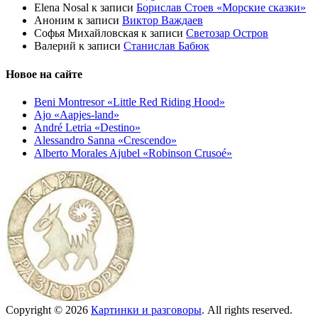
Elena Nosal
к записи
Борислав Стоев «Морские сказки»
Аноним
к записи
Виктор Важдаев
Софья Михайловская
к записи
Светозар Остров
Валерий
к записи
Станислав Бабюк
Новое на сайте
Beni Montresor «Little Red Riding Hood»
Ajo «Aapjes-land»
André Letria «Destino»
Alessandro Sanna «Crescendo»
Alberto Morales Ajubel «Robinson Crusoé»
Copyright © 2026
Картинки и разговоры
. All rights reserved.