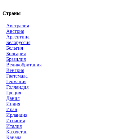
Страны
Австралия
Австрия
Аргентина
Белоруссия
Бельгия
Болгария
Бразилия
Великобритания
Венгрия
Гватемала
Германия
Голландия
Греция
Дания
Индия
Иран
Ирландия
Испания
Италия
Казахстан
Канада