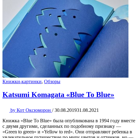
Книжки-картинки
,
Обзоры
Katsumi Komagata «Blue To Blue»
by
Кот Оксюморон
/
30.08.2019
31.08.2021
Книжка «Blue To Blue» была опубликована в 1994 году вместе
с двумя другими, сделанных по подобному признаку —
«Green to green» и «Yellow to red». Они отправляют ребенка в
увлекательное путешествие по миру цветов и оттенков, но —