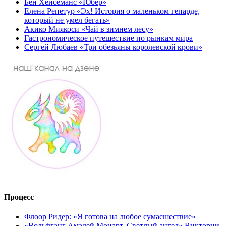
Бен Хейсеманс «Юбер»
Елена Репетур «Эх! История о маленьком гепарде,
который не умел бегать»
Акико Миякоси «Чай в зимнем лесу»
Гастрономическое путешествие по рынкам мира
Сергей Любаев «Три обезьяны королевской крови»
Процесс
Флоор Ридер: «Я готова на любое сумасшествие»
«Вольфганг Амадей Моцарт. Светлый ангел» Виктории