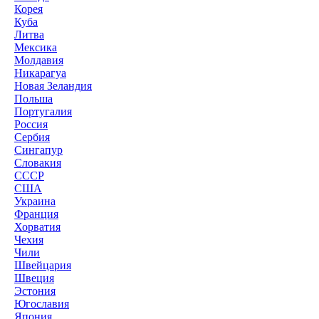
Корея
Куба
Литва
Мексика
Молдавия
Никарагуа
Новая Зеландия
Польша
Португалия
Россия
Сербия
Сингапур
Словакия
СССР
США
Украина
Франция
Хорватия
Чехия
Чили
Швейцария
Швеция
Эстония
Югославия
Япония