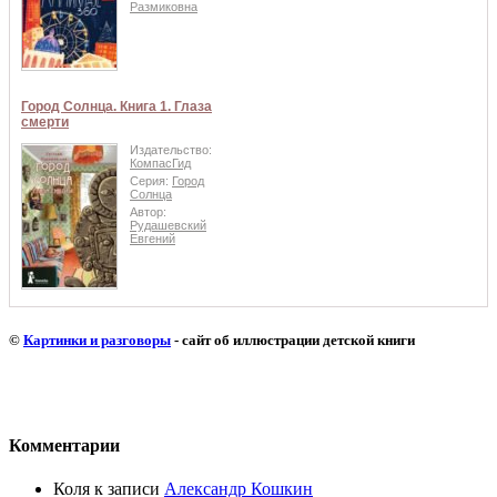
Размиковна
Город Солнца. Книга 1. Глаза
смерти
Издательство:
КомпасГид
Серия:
Город
Солнца
Автор:
Рудашевский
Евгений
©
Картинки и разговоры
- сайт об иллюстрации детской книги
Комментарии
Коля
к записи
Александр Кошкин