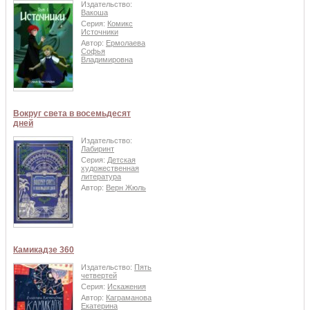
Издательство:
Вакоша
Серия:
Комикс
Источники
Автор:
Ермолаева
Софья
Владимировна
Вокруг света в восемьдесят
дней
Издательство:
Лабиринт
Серия:
Детская
художественная
литература
Автор:
Верн Жюль
Камикадзе 360
Издательство:
Пять
четвертей
Серия:
Искажения
Автор:
Каграманова
Екатерина