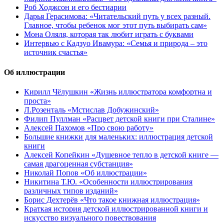
Роб Ходжсон и его бестиарии
Дарья Герасимова: «Читательский путь у всех разный.
Главное, чтобы ребенок мог этот путь выбирать сам»
Мона Оляля, которая так любит играть с буквами
Интервью с Кадзуо Ивамура: «Семья и природа – это
источник счастья»
Об иллюстрации
Кирилл Чёлушкин «Жизнь иллюстратора комфортна и
проста»
Л.Розенталь «Мстислав Добужинский»
Филип Пуллман «Расцвет детской книги при Сталине»
Алексей Пахомов «Про свою работу»
Большие книжки для маленьких: иллюстрация детской
книги
Алексей Копейкин «Душевное тепло в детской книге —
самая драгоценная субстанция»
Николай Попов «Об иллюстрации»
Никитина Т.Ю. «Особенности иллюстрирования
различных типов изданий»
Борис Дехтерёв «Что такое книжная иллюстрация»
Краткая история детской иллюстрированной книги и
искусство визуального повествования