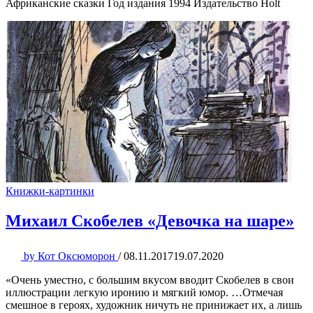
Африканские сказки Год издания 1994 Издательство Holt
Книжки-картинки
Михаил Скобелев «Девочка на шаре»
by
Кот Оксюморон
/
08.11.2017
19.07.2020
«Очень уместно, с большим вкусом вводит Скобелев в свои
иллюстрации легкую иронию и мягкий юмор. …Отмечая
смешное в героях, художник ничуть не принижает их, а лишь