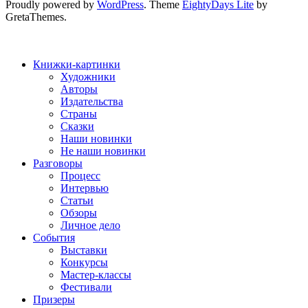
Proudly powered by
WordPress
. Theme
EightyDays Lite
by
GretaThemes.
Книжки-картинки
Художники
Авторы
Издательства
Страны
Сказки
Наши новинки
Не наши новинки
Разговоры
Процесс
Интервью
Статьи
Обзоры
Личное дело
События
Выставки
Конкурсы
Мастер-классы
Фестивали
Призеры