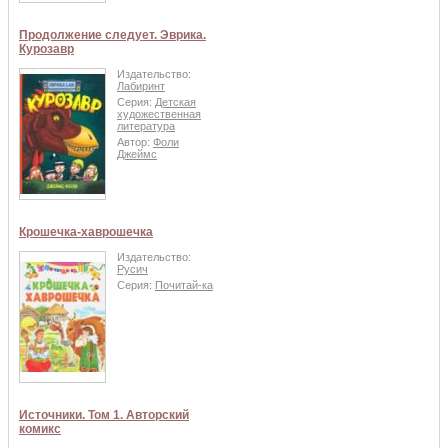
Продолжение следует. Эврика.
Курозавр
Издательство:
Лабиринт
Серия:
Детская
художественная
литература
Автор:
Фоли
Джеймс
Крошечка-хаврошечка
Издательство:
Русич
Серия:
Почитай-ка
Источники. Том 1. Авторский
комикс