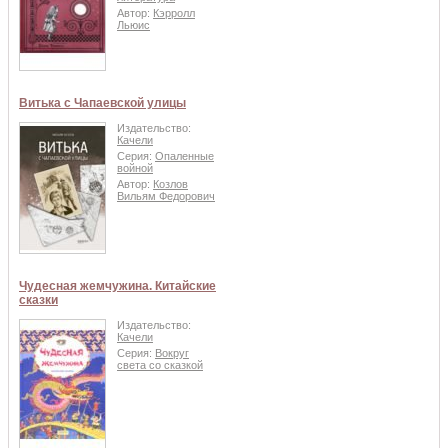
Автор:
Кэрролл
Льюис
Витька с Чапаевской улицы
Издательство:
Качели
Серия:
Опаленные
войной
Автор:
Козлов
Вильям Федорович
Чудесная жемчужина. Китайские
сказки
Издательство:
Качели
Серия:
Вокруг
света со сказкой