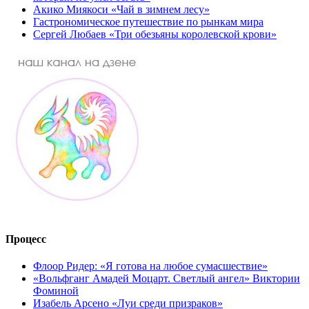
Акико Миякоси «Чай в зимнем лесу»
Гастрономическое путешествие по рынкам мира
Сергей Любаев «Три обезьяны королевской крови»
Процесс
Флоор Ридер: «Я готова на любое сумасшествие»
«Вольфганг Амадей Моцарт. Светлый ангел» Виктории
Фоминой
Изабель Арсено «Луи среди призраков»