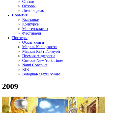
Статьи
Обзоры
Личное дело
События
Выставки
Конкурсы
Мастер-классы
Фестивали
Призеры
Образ книги
Медаль Кальдекотта
Медаль Кейт Гринуэй
Премия Андерсена
Список New York Times
Nami Concours
BIB
BolognaRagazzi Award
2009