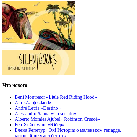
Что нового
Beni Montresor «Little Red Riding Hood»
Ajo «Aapjes-land»
André Letria «Destino»
Alessandro Sanna «Crescendo»
Alberto Morales Ajubel «Robinson Crusoé»
Бен Хейсеманс «Юбер»
Елена Репетур «Эх! История о маленьком гепарде,
который не умел бегать»