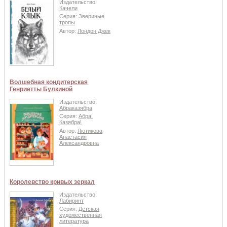
Издательство:
Качели
Серия:
Звериные
тропы
Автор:
Лондон Джек
Волшебная кондитерская
Генриетты Булкиной
Издательство:
Абраказябра
Серия:
Абра!
Казябра!
Автор:
Лютикова
Анастасия
Александровна
Королевство кривых зеркал
Издательство:
Лабиринт
Серия:
Детская
художественная
литература