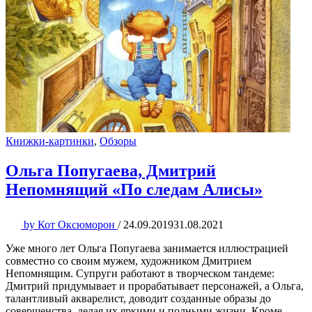
Книжки-картинки
,
Обзоры
Ольга Попугаева, Дмитрий
Непомнящий «По следам Алисы»
by
Кот Оксюморон
/
24.09.2019
31.08.2021
Уже много лет Ольга Попугаева занимается иллюстрацией
совместно со своим мужем, художником Дмитрием
Непомнящим. Супруги работают в творческом тандеме:
Дмитрий придумывает и прорабатывает персонажей, а Ольга,
талантливый акварелист, доводит созданные образы до
совершенства, делая их яркими и полными жизни. Кроме