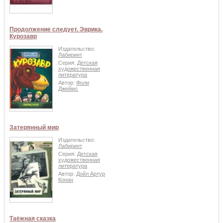
Продолжение следует. Эврика.
Курозавр
Издательство:
Лабиринт
Серия:
Детская
художественная
литература
Автор:
Фоли
Джеймс
Затерянный мир
Издательство:
Лабиринт
Серия:
Детская
художественная
литература
Автор:
Дойл Артур
Конан
Таёжная сказка