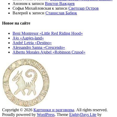
Аноним
к записи
Виктор Важдаев
Софья Михайловская
к записи
Светозар Остров
Валерий
к записи
Станислав Бабюк
Новое на сайте
Beni Montresor «Little Red Riding Hood»
Ajo «Aapjes-land»
André Letria «Destino»
Alessandro Sanna «Crescendo»
Alberto Morales Ajubel «Robinson Crusoé»
Copyright © 2026
Картинки и разговоры
. All rights reserved.
Proudly powered by
WordPress
. Theme
EightyDays Lite
by