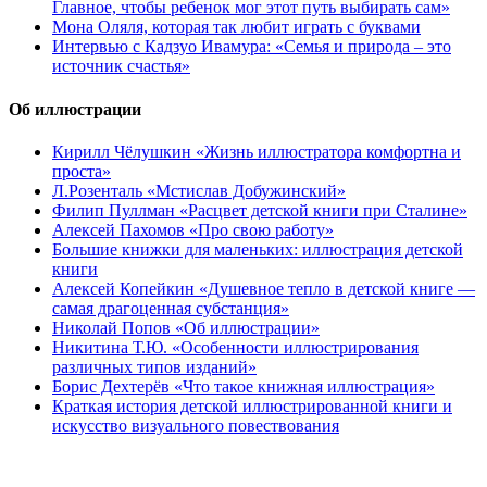
Главное, чтобы ребенок мог этот путь выбирать сам»
Мона Оляля, которая так любит играть с буквами
Интервью с Кадзуо Ивамура: «Семья и природа – это
источник счастья»
Об иллюстрации
Кирилл Чёлушкин «Жизнь иллюстратора комфортна и
проста»
Л.Розенталь «Мстислав Добужинский»
Филип Пуллман «Расцвет детской книги при Сталине»
Алексей Пахомов «Про свою работу»
Большие книжки для маленьких: иллюстрация детской
книги
Алексей Копейкин «Душевное тепло в детской книге —
самая драгоценная субстанция»
Николай Попов «Об иллюстрации»
Никитина Т.Ю. «Особенности иллюстрирования
различных типов изданий»
Борис Дехтерёв «Что такое книжная иллюстрация»
Краткая история детской иллюстрированной книги и
искусство визуального повествования