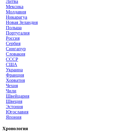
Литва
Мексика
Молдавия
Никарагуа
Новая Зеландия
Польша
Португалия
Россия
Сербия
Сингапур
Словакия
СССР
США
Украина
Франция
Хорватия
Чехия
Чили
Швейцария
Швеция
Эстония
Югославия
Япония
Хронология