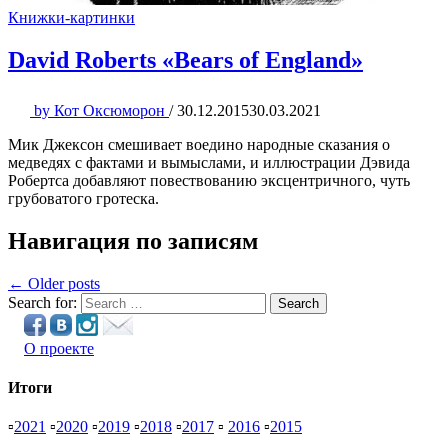
Книжки-картинки
David Roberts «Bears of England»
by
Кот Оксюморон
/
30.12.2015
30.03.2021
Мик Джексон смешивает воедино народные сказания о
медведях с фактами и вымыслами, и иллюстрации Дэвида
Робертса добавляют повествованию эксцентричного, чуть
грубоватого гротеска.
Навигация по записям
← Older posts
Search for:
Search
О проекте
Итоги
▫
2021
▫
2020
▫
2019
▫
2018
▫
2017
▫
2016
▫
2015