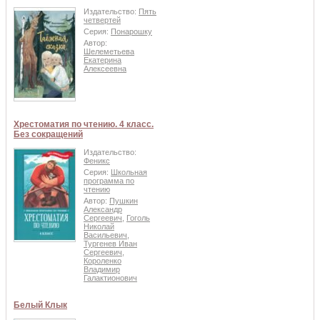
Издательство:
Пять
четвертей
Серия:
Понарошку
Автор:
Шелеметьева
Екатерина
Алексеевна
Хрестоматия по чтению. 4 класс.
Без сокращений
Издательство:
Феникс
Серия:
Школьная
программа по
чтению
Автор:
Пушкин
Александр
Сергеевич
,
Гоголь
Николай
Васильевич
,
Тургенев Иван
Сергеевич
,
Короленко
Владимир
Галактионович
Белый Клык