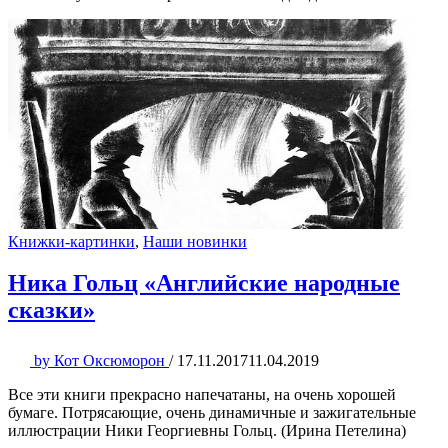
Книжки-картинки
,
Наши новинки
Ника Гольц «Английские народные
сказки»
by
Кот Оксюморон
/
17.11.2017
11.04.2019
Все эти книги прекрасно напечатаны, на очень хорошей
бумаге. Потрясающие, очень динамичные и зажигательные
иллюстрации Ники Георгиевны Гольц. (Ирина Петелина)