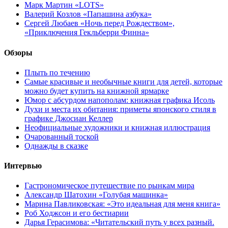
Марк Мартин «LOTS»
Валерий Козлов «Папашина азбука»
Сергей Любаев «Ночь перед Рождеством»,
«Приключения Гекльберри Финна»
Обзоры
Плыть по течению
Самые красивые и необычные книги для детей, которые
можно будет купить на книжной ярмарке
Юмор с абсурдом напополам: книжная графика Исоль
Духи и места их обитания: приметы японского стиля в
графике Джосиан Келлер
Неофициальные художники и книжная иллюстрация
Очарованный тоской
Однажды в сказке
Интервью
Гастрономическое путешествие по рынкам мира
Александр Шатохин «Голубая машинка»
Марина Павликовская: «Это идеальная для меня книга»
Роб Ходжсон и его бестиарии
Дарья Герасимова: «Читательский путь у всех разный.