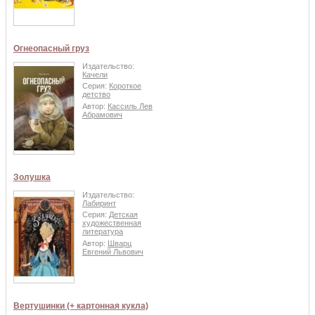
Огнеопасный груз
Издательство:
Качели
Серия:
Короткое
детство
Автор:
Кассиль Лев
Абрамович
Золушка
Издательство:
Лабиринт
Серия:
Детская
художественная
литература
Автор:
Шварц
Евгений Львович
Вертушинки (+ картонная кукла)