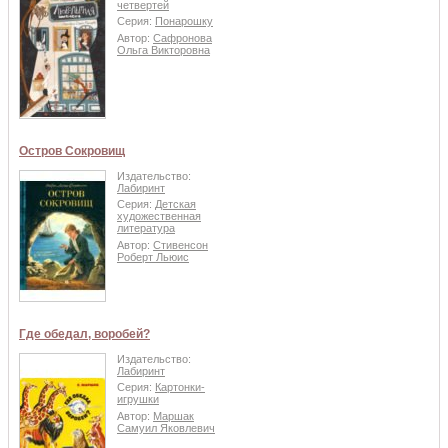
четвертей
Серия:
Понарошку
Автор:
Сафронова
Ольга Викторовна
Остров Сокровищ
Издательство:
Лабиринт
Серия:
Детская
художественная
литература
Автор:
Стивенсон
Роберт Льюис
Где обедал, воробей?
Издательство:
Лабиринт
Серия:
Картонки-
игрушки
Автор:
Маршак
Самуил Яковлевич