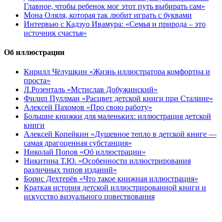
Главное, чтобы ребенок мог этот путь выбирать сам»
Мона Оляля, которая так любит играть с буквами
Интервью с Кадзуо Ивамура: «Семья и природа – это
источник счастья»
Об иллюстрации
Кирилл Чёлушкин «Жизнь иллюстратора комфортна и
проста»
Л.Розенталь «Мстислав Добужинский»
Филип Пуллман «Расцвет детской книги при Сталине»
Алексей Пахомов «Про свою работу»
Большие книжки для маленьких: иллюстрация детской
книги
Алексей Копейкин «Душевное тепло в детской книге —
самая драгоценная субстанция»
Николай Попов «Об иллюстрации»
Никитина Т.Ю. «Особенности иллюстрирования
различных типов изданий»
Борис Дехтерёв «Что такое книжная иллюстрация»
Краткая история детской иллюстрированной книги и
искусство визуального повествования