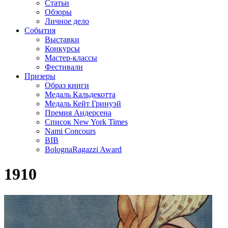
Статьи
Обзоры
Личное дело
События
Выставки
Конкурсы
Мастер-классы
Фестивали
Призеры
Образ книги
Медаль Кальдекотта
Медаль Кейт Гринуэй
Премия Андерсена
Список New York Times
Nami Concours
BIB
BolognaRagazzi Award
1910