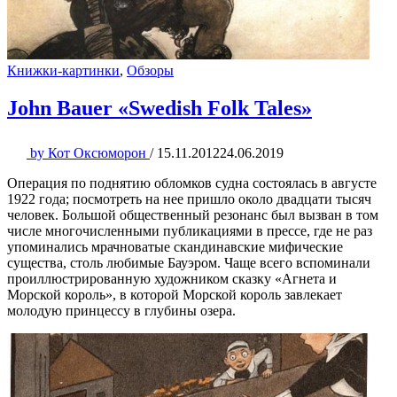
Книжки-картинки
,
Обзоры
John Bauer «Swedish Folk Tales»
by
Кот Оксюморон
/
15.11.2012
24.06.2019
Операция по поднятию обломков судна состоялась в августе
1922 года; посмотреть на нее пришло около двадцати тысяч
человек. Большой общественный резонанс был вызван в том
числе многочисленными публикациями в прессе, где не раз
упоминались мрачноватые скандинавские мифические
существа, столь любимые Бауэром. Чаще всего вспоминали
проиллюстрированную художником сказку «Агнета и
Морской король», в которой Морской король завлекает
молодую принцессу в глубины озера.