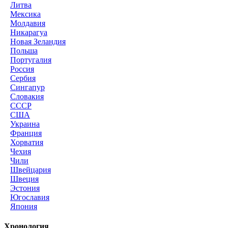
Литва
Мексика
Молдавия
Никарагуа
Новая Зеландия
Польша
Португалия
Россия
Сербия
Сингапур
Словакия
СССР
США
Украина
Франция
Хорватия
Чехия
Чили
Швейцария
Швеция
Эстония
Югославия
Япония
Хронология