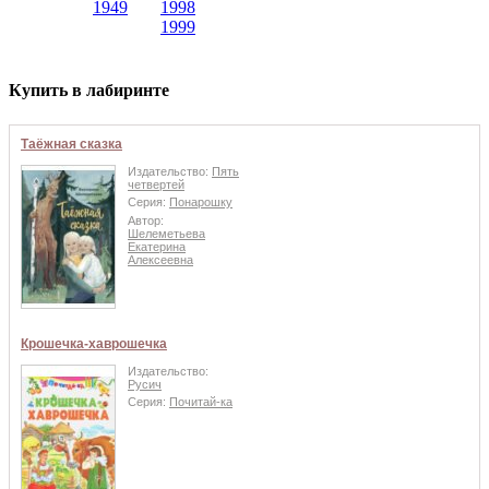
1949
1998
1999
Купить в лабиринте
Таёжная сказка
Издательство:
Пять
четвертей
Серия:
Понарошку
Автор:
Шелеметьева
Екатерина
Алексеевна
Крошечка-хаврошечка
Издательство:
Русич
Серия:
Почитай-ка