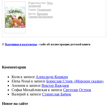
Издательство:
Пять
четвертей
Серия:
Понарошку
Автор:
Михеева
Тамара Витальевна
©
Картинки и разговоры
- сайт об иллюстрации детской книги
Комментарии
Коля
к записи
Александр Кошкин
Elena Nosal
к записи
Борислав Стоев «Морские сказки»
Аноним
к записи
Виктор Важдаев
Софья Михайловская
к записи
Светозар Остров
Валерий
к записи
Станислав Бабюк
Новое на сайте