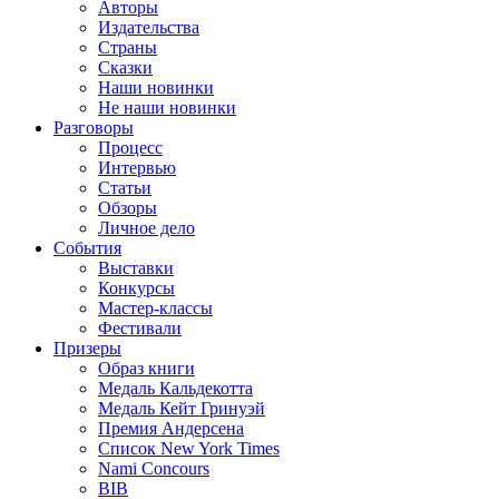
Авторы
Издательства
Страны
Сказки
Наши новинки
Не наши новинки
Разговоры
Процесс
Интервью
Статьи
Обзоры
Личное дело
События
Выставки
Конкурсы
Мастер-классы
Фестивали
Призеры
Образ книги
Медаль Кальдекотта
Медаль Кейт Гринуэй
Премия Андерсена
Список New York Times
Nami Concours
BIB