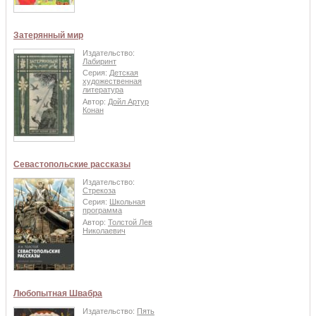
Затерянный мир
Издательство:
Лабиринт
Серия:
Детская
художественная
литература
Автор:
Дойл Артур
Конан
Севастопольские рассказы
Издательство:
Стрекоза
Серия:
Школьная
программа
Автор:
Толстой Лев
Николаевич
Любопытная Швабра
Издательство:
Пять