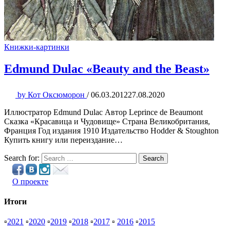
Книжки-картинки
Edmund Dulac «Beauty and the Beast»
by
Кот Оксюморон
/
06.03.2012
27.08.2020
Иллюстратор Edmund Dulac Автор Leprince de Beaumont
Сказка «Красавица и Чудовище» Страна Великобритания,
Франция Год издания 1910 Издательство Hodder & Stoughton
Купить книгу или переиздание…
Search for:
Search
О проекте
Итоги
▫
2021
▫
2020
▫
2019
▫
2018
▫
2017
▫
2016
▫
2015