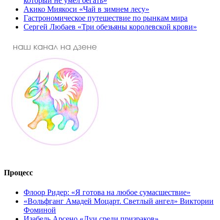
который не умел бегать»
Акико Миякоси «Чай в зимнем лесу»
Гастрономическое путешествие по рынкам мира
Сергей Любаев «Три обезьяны королевской крови»
Процесс
Флоор Ридер: «Я готова на любое сумасшествие»
«Вольфганг Амадей Моцарт. Светлый ангел» Виктории
Фоминой
Изабель Арсено «Луи среди призраков»