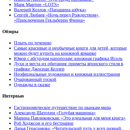
Марк Мартин «LOTS»
Валерий Козлов «Папашина азбука»
Сергей Любаев «Ночь перед Рождеством»,
«Приключения Гекльберри Финна»
Обзоры
Плыть по течению
Самые красивые и необычные книги для детей, которые
можно будет купить на книжной ярмарке
Юмор с абсурдом напополам: книжная графика Исоль
Духи и места их обитания: приметы японского стиля в
графике Джосиан Келлер
Неофициальные художники и книжная иллюстрация
Очарованный тоской
Однажды в сказке
Интервью
Гастрономическое путешествие по рынкам мира
Александр Шатохин «Голубая машинка»
Марина Павликовская: «Это идеальная для меня книга»
Роб Ходжсон и его бестиарии
Дарья Герасимова: «Читательский путь у всех разный.