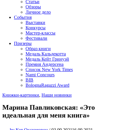
Статьи
Обзоры
Личное дело
События
Выставки
Конкурсы
Мастер-классы
Фестивали
Призеры
Образ книги
Медаль Кальдекотта
Медаль Кейт Гринуэй
Премия Андерсена
Список New York Times
Nami Concours
BIB
BolognaRagazzi Award
Книжки-картинки
,
Наши новинки
Марина Павликовская: «Это
идеальная для меня книга»
by
Кот Оксюморон
/
03.09.2021
16.09.2021