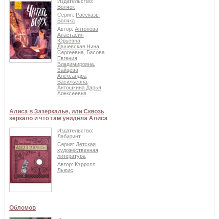
Издательство:
Волчок
Серия:
Рассказы
Волчка
Автор:
Антонова
Анастасия
Юрьевна
,
Дашевская Нина
Сергеевна
,
Басова
Евгения
Владимировна
,
Зайцева
Александра
Васильевна
,
Антошкина Дарья
Алексеевна
Алиса в Зазеркалье, или Сквозь
зеркало и что там увидела Алиса
Издательство:
Лабиринт
Серия:
Детская
художественная
литература
Автор:
Кэрролл
Льюис
Обломов