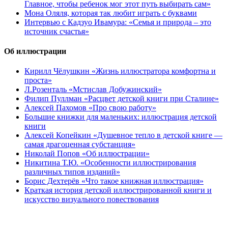
Главное, чтобы ребенок мог этот путь выбирать сам»
Мона Оляля, которая так любит играть с буквами
Интервью с Кадзуо Ивамура: «Семья и природа – это
источник счастья»
Об иллюстрации
Кирилл Чёлушкин «Жизнь иллюстратора комфортна и
проста»
Л.Розенталь «Мстислав Добужинский»
Филип Пуллман «Расцвет детской книги при Сталине»
Алексей Пахомов «Про свою работу»
Большие книжки для маленьких: иллюстрация детской
книги
Алексей Копейкин «Душевное тепло в детской книге —
самая драгоценная субстанция»
Николай Попов «Об иллюстрации»
Никитина Т.Ю. «Особенности иллюстрирования
различных типов изданий»
Борис Дехтерёв «Что такое книжная иллюстрация»
Краткая история детской иллюстрированной книги и
искусство визуального повествования