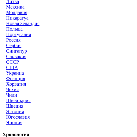
Литва
Мексика
Молдавия
Никарагуа
Новая Зеландия
Польша
Португалия
Россия
Сербия
Сингапур
Словакия
СССР
США
Украина
Франция
Хорватия
Чехия
Чили
Швейцария
Швеция
Эстония
Югославия
Япония
Хронология