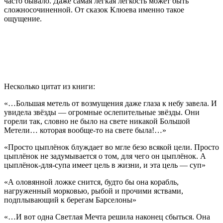
часто бывало. Даже самая лёгкая лёгкость может быть
сложносочиненной. От сказок Клюева именно такое
ощущение.
Несколько цитат из книги:
«…Большая метель от возмущения даже глаза к небу завела. И
увидела звёзды — огромные ослепительные звёзды. Они
горели так, словно не было на свете никакой Большой
Метели… которая вообще-то на свете была!…»
«Просто цыплёнок блуждает во мгле безо всякой цели. Просто
цыплёнок не задумывается о том, для чего он цыплёнок. А
цыплёнок-для-супа имеет цель в жизни, и эта цель — суп»
«А оловянной ложке снится, будто бы она корабль,
нагруженный морковью, рыбой и прочими яствами,
подплывающий к берегам Барселоны»
«…И вот одна Светлая Мечта решила наконец сбыться. Она