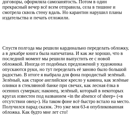
договоры, оформляла самозанятость. Потом в один
прекрасный вечер всё всем отправила, села в тишине и
смотрела сквозь стену вдаль. Но карантин нарушил планы
издательства и печать отложили.
Спустя полгода мы решили кардинально переделать обложку,
а в декабре книга была напечатана. И как же хорошо, что в
последний момент мы решили выпустить ее с новой
обложкой. Иногда от подобных предложений у художника
опускаются руки, но тут переделать её заново было большой
радостью. В итоге я выбрала для фона породистый зелёный.
Зелёный, как старое английское кресло у камина, как зелёные
оливки в стеклянной банке при свечах, как лесная ёлка в
осенних сумерках; наконец, зелёный, который в некоторых
кругах известен под названием «in the absence of sheep» («в
отсутствии овец»). На таком фоне всё быстро встало на место.
Получился парад сказок. Это уже моя 63-я опубликованная
обложка. Как будто мне лет сто!