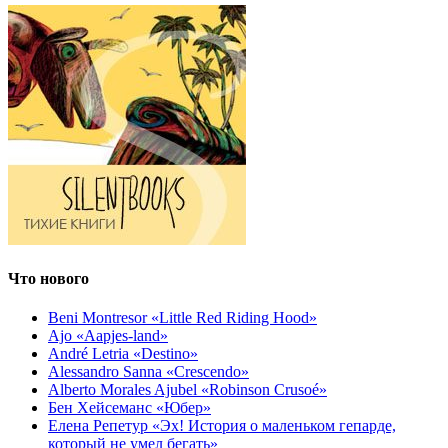
Что нового
Beni Montresor «Little Red Riding Hood»
Ajo «Aapjes-land»
André Letria «Destino»
Alessandro Sanna «Crescendo»
Alberto Morales Ajubel «Robinson Crusoé»
Бен Хейсеманс «Юбер»
Елена Репетур «Эх! История о маленьком гепарде,
который не умел бегать»