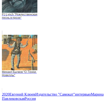
PJ Lynch "Рождественская
песнь в прозе"
Михаил Бычков "О. Генри.
Новеллы"
2020
Евгений Клюев
Издательство "Самокат"
интервью
Марина
Павликовская
Россия