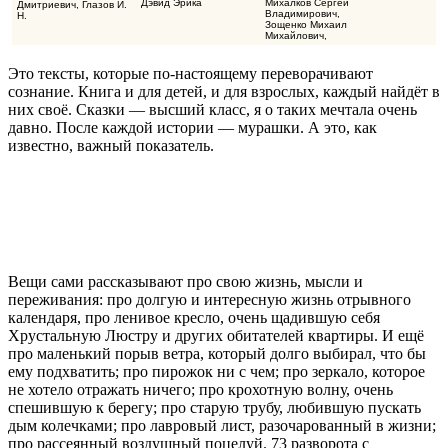
Дэвид Эрика
Михалков Сергей
Дмитриевич
,
Глазов И.
Владимирович
,
Н.
Зощенко Михаил
Михайлович
,
Драгунский Виктор
Юзефович
Это тексты, которые по-настоящему переворачивают
сознание. Книга и для детей, и для взрослых, каждый найдёт в
них своё. Сказки — высший класс, я о таких мечтала очень
давно. После каждой истории — мурашки. А это, как
известно, важный показатель.
Вещи сами рассказывают про свою жизнь, мысли и
переживания: про долгую и интересную жизнь отрывного
календаря, про ленивое кресло, очень щадившую себя
Хрустальную Люстру и других обитателей квартиры. И ещё
про маленький порыв ветра, который долго выбирал, что бы
ему подхватить; про пирожок ни с чем; про зеркало, которое
не хотело отражать ничего; про крохотную волну, очень
спешившую к берегу; про старую трубу, любившую пускать
дым колечками; про лавровый лист, разочарованный в жизни;
про рассеянный воздушный поцелуй. 73 разворота с