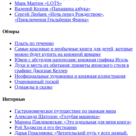
Марк Мартин «LOTS»
Валерий Козлов «Папашина азбука»
Сергей Любаев «Ночь перед Рождеством»,
«Приключения Гекльберри Финна»
Обзоры
Плыть по течению
Самые красивые и необычные книги для детей, которые
можно будет купить на книжной ярмарке
Юмор с абсурдом напополам: книжная графика Исоль
Духи и места их обитания: приметы японского стиля в
графике Джосиан Келлер
Неофициальные художники и книжная иллюстрация
Очарованный тоской
Однажды в сказке
Интервью
Гастрономическое путешествие по рынкам мира
Александр Шатохин «Голубая машинка»
Марина Павликовская: «Это идеальная для меня книга»
Роб Ходжсон и его бестиарии
Дарья Герасимова: «Читательский путь у всех разный.