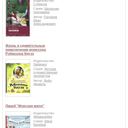
Издательство:
Стрекоза
Серия:
Школьная
программа
Автор:
Гончаров
Иван
Александрович
Жизнь и удивительные
приключения морехода
Робинзона Крузо
Издательство:
Лабиринт
Серия:
Детская
художественная
литература
Автор:
Дефо
Даниель
Лицей "Морская миля"
Издательство:
Абраказябра
Серия:
Абра!
Казябра!