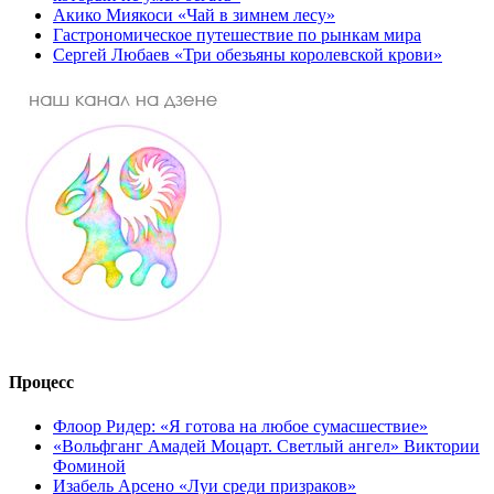
Акико Миякоси «Чай в зимнем лесу»
Гастрономическое путешествие по рынкам мира
Сергей Любаев «Три обезьяны королевской крови»
Процесс
Флоор Ридер: «Я готова на любое сумасшествие»
«Вольфганг Амадей Моцарт. Светлый ангел» Виктории
Фоминой
Изабель Арсено «Луи среди призраков»