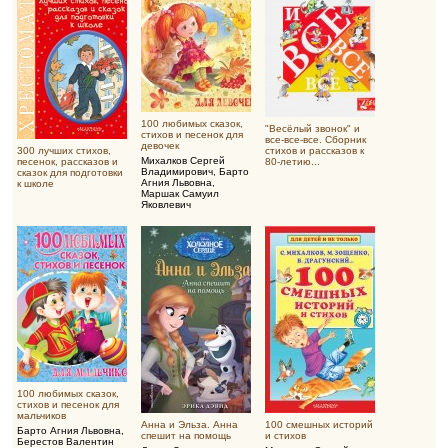
100 любимых сказок,
"Весёлый звонок" и
стихов и песенок для
все-все-все. Сборник
девочек
300 лучших стихов,
стихов и рассказов к
Михалков Сергей
песенок, рассказов и
80-летию...
Владимирович
,
Барто
сказок для подготовки
Агния Львовна
,
к школе
Маршак Самуил
Яковлевич
100 любимых сказок,
стихов и песенок для
мальчиков
Анна и Эльза. Анна
100 смешных историй
Барто Агния Львовна
,
спешит на помощь
и стихов
Берестов Валентин