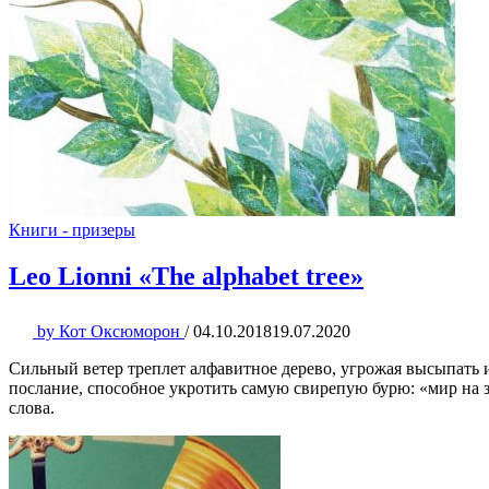
Книги - призеры
Leo Lionni «The alphabet tree»
by
Кот Оксюморон
/
04.10.2018
19.07.2020
Сильный ветер треплет алфавитное дерево, угрожая высыпать из
послание, способное укротить самую свирепую бурю: «мир на 
слова.