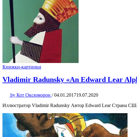
Книжки-картинки
Vladimir Radunsky «An Edward Lear Alp
by
Кот Оксюморон
/
04.01.2017
19.07.2020
Иллюстратор Vladimir Radunsky Автор Edward Lear Страна США Г