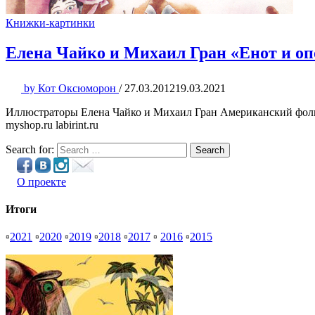
Книжки-картинки
Елена Чайко и Михаил Гран «Енот и оп
by
Кот Оксюморон
/
27.03.2012
19.03.2021
Иллюстраторы Елена Чайко и Михаил Гран Американский фольк
myshop.ru labirint.ru
Search for:
Search
О проекте
Итоги
▫
2021
▫
2020
▫
2019
▫
2018
▫
2017
▫
2016
▫
2015