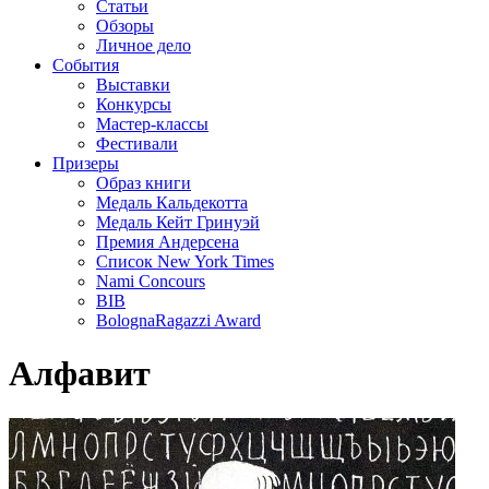
Статьи
Обзоры
Личное дело
События
Выставки
Конкурсы
Мастер-классы
Фестивали
Призеры
Образ книги
Медаль Кальдекотта
Медаль Кейт Гринуэй
Премия Андерсена
Список New York Times
Nami Concours
BIB
BolognaRagazzi Award
Алфавит