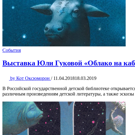
События
Выставка Юли Гуковой «Облако на каб
by
Кот Оксюморон
/
11.04.2018
18.03.2019
В Российской государственной детской библиотеке открываетс
различным произведениям детской литературы, а также эскизы