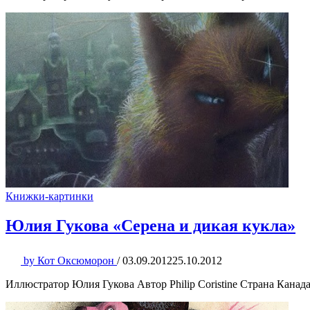
Книжки-картинки
Юлия Гукова «Серена и дикая кукла»
by
Кот Оксюморон
/
03.09.2012
25.10.2012
Иллюстратор Юлия Гукова Автор Philip Coristine Страна Канад