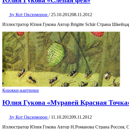
Юлия Гукова «Слепая фея»
by
Кот Оксюморон
/
25.10.2012
08.11.2012
Иллюстратор Юлия Гукова Автор Brigitte Schär Страна Швейцар
Книжки-картинки
Юлия Гукова «Муравей Красная Точка
by
Кот Оксюморон
/
11.10.2012
09.11.2012
Иллюстратор Юлия Гукова Автор Н.Романова Страна Россия, С