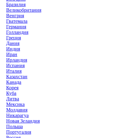
Бразилия
Великобритания
Венгрия
Гватемала
Германия
Голландия
Греция
Дания
Индия
Иран
Ирландия
Испания
Италия
Казахстан
Канада
Корея
Куба
Литва
Мексика
Молдавия
Никарагуа
Новая Зеландия
Польша
Португалия
Россия