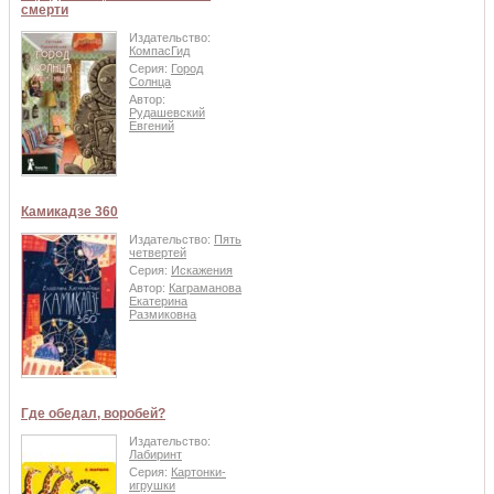
смерти
Издательство:
КомпасГид
Серия:
Город
Солнца
Автор:
Рудашевский
Евгений
Камикадзе 360
Издательство:
Пять
четвертей
Серия:
Искажения
Автор:
Каграманова
Екатерина
Размиковна
Где обедал, воробей?
Издательство:
Лабиринт
Серия:
Картонки-
игрушки