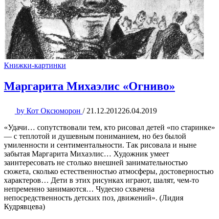
Книжки-картинки
Маргарита Михаэлис «Огниво»
by
Кот Оксюморон
/
21.12.2012
26.04.2019
«Удачи… сопутствовали тем, кто рисовал детей «по старинке»
— с теплотой и душевным пониманием, но без былой
умиленности и сентиментальности. Так рисовала и ныне
забытая Маргарита Михаэлис… Художник умеет
заинтересовать не столько внешней занимательностью
сюжета, сколько естественностью атмосферы, достоверностью
характеров… Дети в этих рисунках играют, шалят, чем-то
непременно занимаются… Чудесно схвачена
непосредственность детских поз, движений». (Лидия
Кудрявцева)