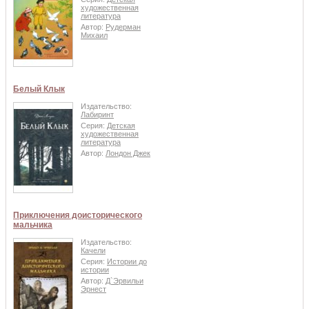
художественная
литература
Автор:
Рудерман
Михаил
Белый Клык
Издательство:
Лабиринт
Серия:
Детская
художественная
литература
Автор:
Лондон Джек
Приключения доисторического
мальчика
Издательство:
Качели
Серия:
Истории до
истории
Автор:
Д`Эрвильи
Эрнест