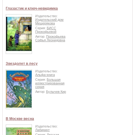
Глазастик и ключ-невидимка
Издательство:
Издательский дом
Мещерякова
Серия:
БИСС
Прокофьевой
Автор:
Прокофьева
Софья Леонидовна
Звездолет в лесу
Издательство:
Альфа-книга
Серия:
Большая
иллюстрированная
серия
Автор:
Булычев Кир
В Москве весна
Издательство:
Лабиринт
Серия:
Детская