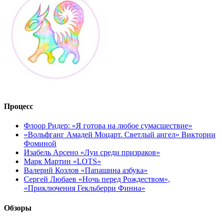
Процесс
Флоор Ридер: «Я готова на любое сумасшествие»
«Вольфганг Амадей Моцарт. Светлый ангел» Виктории
Фоминой
Изабель Арсено «Луи среди призраков»
Марк Мартин «LOTS»
Валерий Козлов «Папашина азбука»
Сергей Любаев «Ночь перед Рождеством»,
«Приключения Гекльберри Финна»
Обзоры