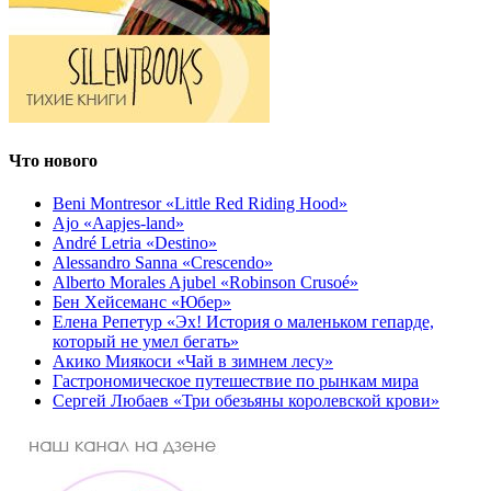
Что нового
Beni Montresor «Little Red Riding Hood»
Ajo «Aapjes-land»
André Letria «Destino»
Alessandro Sanna «Crescendo»
Alberto Morales Ajubel «Robinson Crusoé»
Бен Хейсеманс «Юбер»
Елена Репетур «Эх! История о маленьком гепарде,
который не умел бегать»
Акико Миякоси «Чай в зимнем лесу»
Гастрономическое путешествие по рынкам мира
Сергей Любаев «Три обезьяны королевской крови»