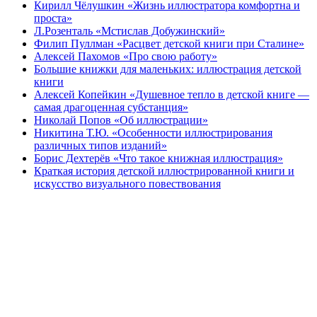
Кирилл Чёлушкин «Жизнь иллюстратора комфортна и
проста»
Л.Розенталь «Мстислав Добужинский»
Филип Пуллман «Расцвет детской книги при Сталине»
Алексей Пахомов «Про свою работу»
Большие книжки для маленьких: иллюстрация детской
книги
Алексей Копейкин «Душевное тепло в детской книге —
самая драгоценная субстанция»
Николай Попов «Об иллюстрации»
Никитина Т.Ю. «Особенности иллюстрирования
различных типов изданий»
Борис Дехтерёв «Что такое книжная иллюстрация»
Краткая история детской иллюстрированной книги и
искусство визуального повествования