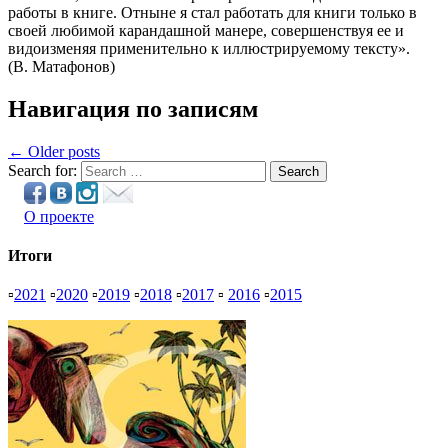
работы в книге. Отныне я стал работать для книги только в
своей любимой карандашной манере, совершенствуя ее и
видоизменяя применительно к иллюстрируемому тексту».
(В. Матафонов)
Навигация по записям
← Older posts
Search for:
Search
О проекте
Итоги
▫
2021
▫
2020
▫
2019
▫
2018
▫
2017
▫
2016
▫
2015