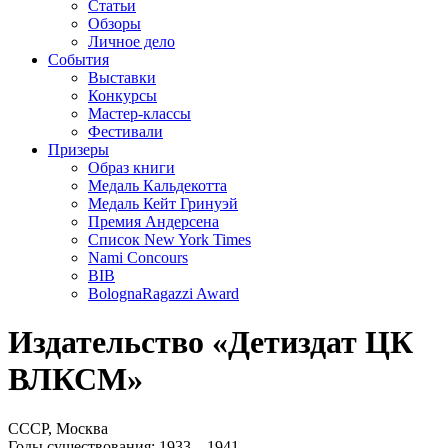
Статьи
Обзоры
Личное дело
События
Выставки
Конкурсы
Мастер-классы
Фестивали
Призеры
Образ книги
Медаль Кальдекотта
Медаль Кейт Гринуэй
Премия Андерсена
Список New York Times
Nami Concours
BIB
BolognaRagazzi Award
Издательство «Детиздат ЦК
ВЛКСМ»
СССР, Москва
Годы существования: 1933 – 1941