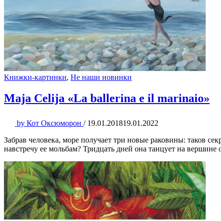
Книжки-картинки
,
Не наши новинки
Maja Celija «La ballerina e il marinaio»
by
Кот Оксюморон
/
19.01.2018
19.01.2022
Забрав человека, море получает три новые раковины: таков с
навстречу ее мольбам? Тридцать дней она танцует на вершине о