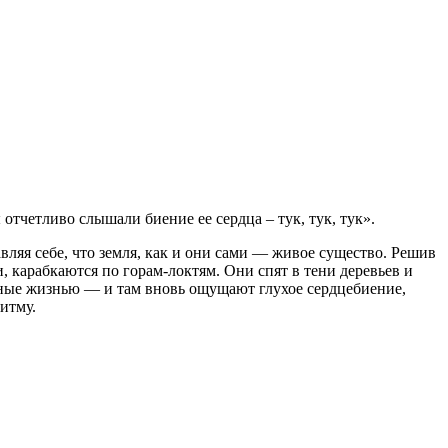
тчетливо слышали биение ее сердца – тук, тук, тук».
ляя себе, что земля, как и они сами — живое существо. Решив
, карабкаются по горам-локтям. Они спят в тени деревьев и
лные жизнью — и там вновь ощущают глухое сердцебиение,
итму.