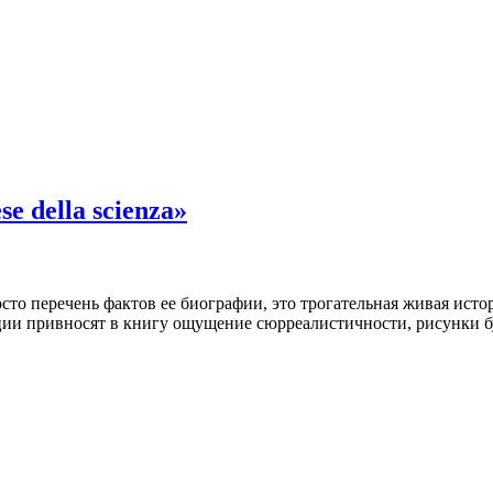
e della scienza»
то перечень фактов ее биографии, это трогательная живая исто
ии привносят в книгу ощущение сюрреалистичности, рисунки буд