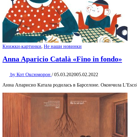
Книжки-картинки
,
Не наши новинки
Anna Aparicio Català «Fino in fondo»
by
Кот Оксюморон
/
05.03.2020
05.02.2022
Анна Апарисио Катала родилась в Барселоне. Окончила L’Escol