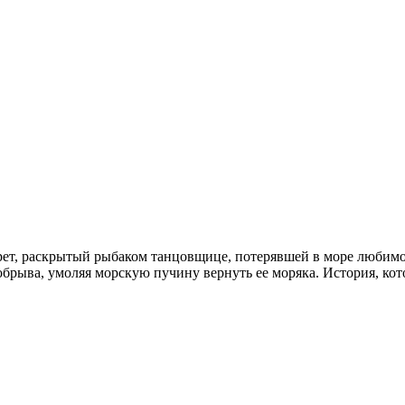
екрет, раскрытый рыбаком танцовщице, потерявшей в море любим
брыва, умоляя морскую пучину вернуть ее моряка. История, кото