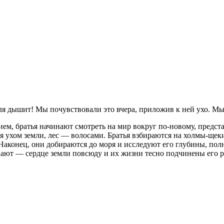
 дышит! Мы почувствовали это вчера, приложив к ней ухо. Мы о
м, братья начинают смотреть на мир вокруг по-новому, представ
я ухом земли, лес — волосами. Братья взбираются на холмы-щеки
Наконец, они добираются до моря и исследуют его глубины, по
 знают — сердце земли повсюду и их жизни тесно подчинены его р