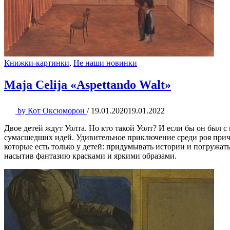
Книжки-картинки
,
Не наши новинки
Maja Celija «Aspettando Walt»
by
Кот Оксюморон
/
19.01.2020
19.01.2022
Двое детей ждут Уолта. Но кто такой Уолт? И если бы он был с
сумасшедших идей. Удивительное приключение среди роя прич
которые есть только у детей: придумывать истории и погружа
насытив фантазию красками и яркими образами.