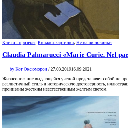
Книги - призеры
,
Книжки-картинки
,
Не наши новинки
Claudia Palmarucci «Marie Curie. Nel paes
by
Кот Оксюморон
/
27.03.2019
16.09.2021
Жизнеописание выдающейся ученой представляет собой не прос
реалистичный стиль и историческую достоверность, иллюстрац
пронизаны жестким неестественным желтым светом.