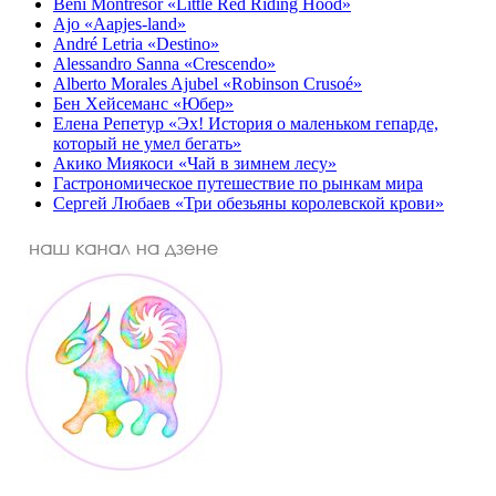
Beni Montresor «Little Red Riding Hood»
Ajo «Aapjes-land»
André Letria «Destino»
Alessandro Sanna «Crescendo»
Alberto Morales Ajubel «Robinson Crusoé»
Бен Хейсеманс «Юбер»
Елена Репетур «Эх! История о маленьком гепарде,
который не умел бегать»
Акико Миякоси «Чай в зимнем лесу»
Гастрономическое путешествие по рынкам мира
Сергей Любаев «Три обезьяны королевской крови»