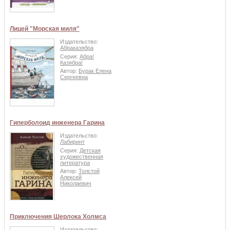
Лицей "Морская миля"
Издательство:
Абраказябра
Серия:
Абра!
Казябра!
Автор:
Бурак Елена
Сергеевна
Гиперболоид инженера Гарина
Издательство:
Лабиринт
Серия:
Детская
художественная
литература
Автор:
Толстой
Алексей
Николаевич
Приключения Шерлока Холмса
Издательство: