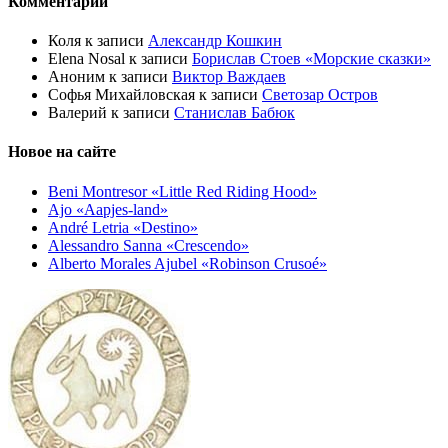
Комментарии
Коля
к записи
Александр Кошкин
Elena Nosal
к записи
Борислав Стоев «Морские сказки»
Аноним
к записи
Виктор Важдаев
Софья Михайловская
к записи
Светозар Остров
Валерий
к записи
Станислав Бабюк
Новое на сайте
Beni Montresor «Little Red Riding Hood»
Ajo «Aapjes-land»
André Letria «Destino»
Alessandro Sanna «Crescendo»
Alberto Morales Ajubel «Robinson Crusoé»