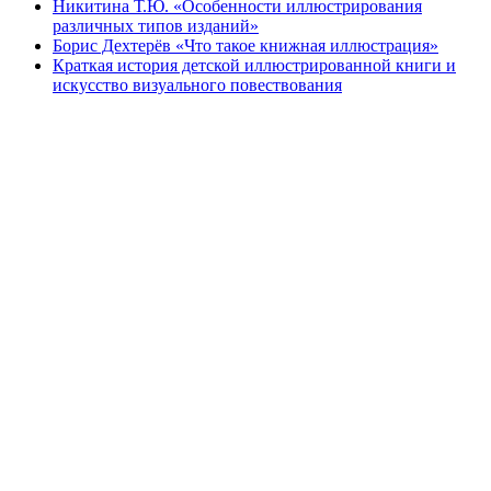
Никитина Т.Ю. «Особенности иллюстрирования
различных типов изданий»
Борис Дехтерёв «Что такое книжная иллюстрация»
Краткая история детской иллюстрированной книги и
искусство визуального повествования