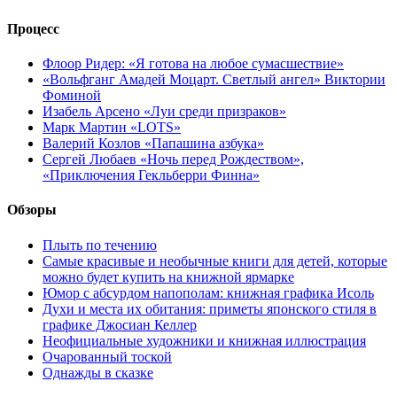
Процесс
Флоор Ридер: «Я готова на любое сумасшествие»
«Вольфганг Амадей Моцарт. Светлый ангел» Виктории
Фоминой
Изабель Арсено «Луи среди призраков»
Марк Мартин «LOTS»
Валерий Козлов «Папашина азбука»
Сергей Любаев «Ночь перед Рождеством»,
«Приключения Гекльберри Финна»
Обзоры
Плыть по течению
Самые красивые и необычные книги для детей, которые
можно будет купить на книжной ярмарке
Юмор с абсурдом напополам: книжная графика Исоль
Духи и места их обитания: приметы японского стиля в
графике Джосиан Келлер
Неофициальные художники и книжная иллюстрация
Очарованный тоской
Однажды в сказке