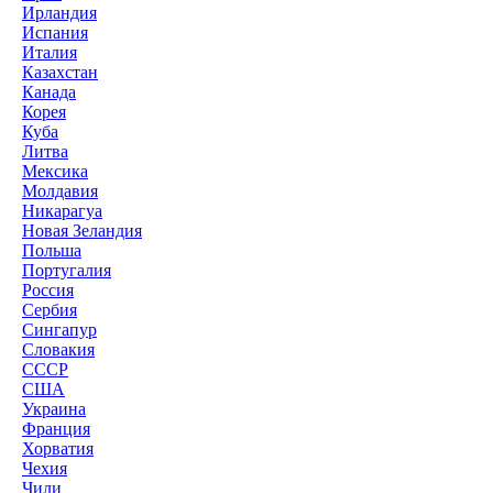
Ирландия
Испания
Италия
Казахстан
Канада
Корея
Куба
Литва
Мексика
Молдавия
Никарагуа
Новая Зеландия
Польша
Португалия
Россия
Сербия
Сингапур
Словакия
СССР
США
Украина
Франция
Хорватия
Чехия
Чили