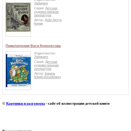
Лабиринт
Серия:
Детская
художественная
литература
Автор:
Дойл Артур
Конан
Приключения Васи Куролесова
Издательство:
Лабиринт
Серия:
Детская
художественная
литература
Автор:
Коваль
Юрий Иосифович
©
Картинки и разговоры
- сайт об иллюстрации детской книги