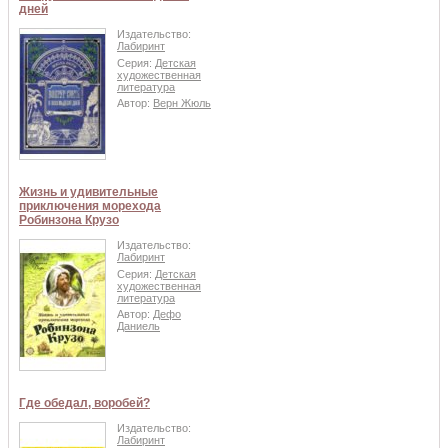
дней
Издательство:
Лабиринт
Серия:
Детская
художественная
литература
Автор:
Верн Жюль
Жизнь и удивительные
приключения морехода
Робинзона Крузо
Издательство:
Лабиринт
Серия:
Детская
художественная
литература
Автор:
Дефо
Даниель
Где обедал, воробей?
Издательство:
Лабиринт