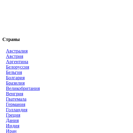
Страны
Австралия
Австрия
Аргентина
Белоруссия
Бельгия
Болгария
Бразилия
Великобритания
Венгрия
Гватемала
Германия
Голландия
Греция
Дания
Индия
Иран