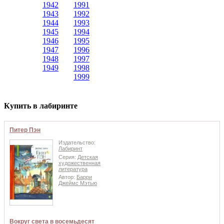
1942
1991
1943
1992
1944
1993
1945
1994
1946
1995
1947
1996
1948
1997
1949
1998
1999
Купить в лабиринте
Питер Пэн
Издательство:
Лабиринт
Серия:
Детская
художественная
литература
Автор:
Барри
Джеймс Мэтью
Вокруг света в восемьдесят