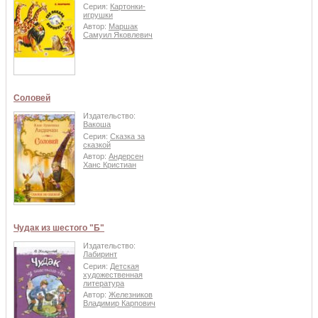
Серия:
Картонки-
игрушки
Автор:
Маршак
Самуил Яковлевич
Соловей
Издательство:
Вакоша
Серия:
Сказка за
сказкой
Автор:
Андерсен
Ханс Кристиан
Чудак из шестого "Б"
Издательство:
Лабиринт
Серия:
Детская
художественная
литература
Автор:
Железников
Владимир Карпович