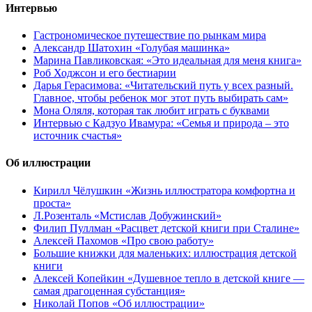
Интервью
Гастрономическое путешествие по рынкам мира
Александр Шатохин «Голубая машинка»
Марина Павликовская: «Это идеальная для меня книга»
Роб Ходжсон и его бестиарии
Дарья Герасимова: «Читательский путь у всех разный.
Главное, чтобы ребенок мог этот путь выбирать сам»
Мона Оляля, которая так любит играть с буквами
Интервью с Кадзуо Ивамура: «Семья и природа – это
источник счастья»
Об иллюстрации
Кирилл Чёлушкин «Жизнь иллюстратора комфортна и
проста»
Л.Розенталь «Мстислав Добужинский»
Филип Пуллман «Расцвет детской книги при Сталине»
Алексей Пахомов «Про свою работу»
Большие книжки для маленьких: иллюстрация детской
книги
Алексей Копейкин «Душевное тепло в детской книге —
самая драгоценная субстанция»
Николай Попов «Об иллюстрации»