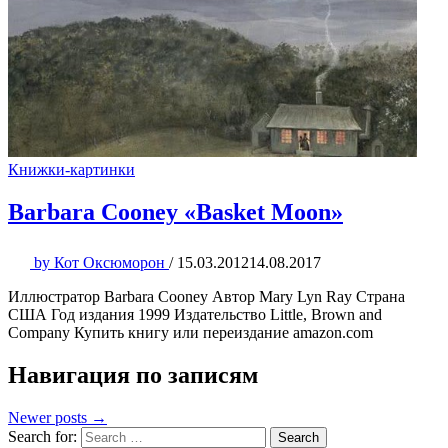
Книжки-картинки
Barbara Cooney «Basket Moon»
by
Кот Оксюморон
/
15.03.2012
14.08.2017
Иллюстратор Barbara Cooney Автор Mary Lyn Ray Страна
США Год издания 1999 Издательство Little, Brown and
Company Купить книгу или переиздание amazon.com
Навигация по записям
Newer posts →
Search for:
Search