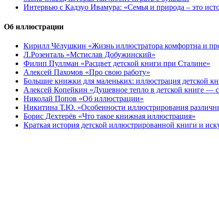
Интервью с Кадзуо Ивамура: «Семья и природа – это ист
Об иллюстрации
Кирилл Чёлушкин «Жизнь иллюстратора комфортна и пр
Л.Розенталь «Мстислав Добужинский»
Филип Пуллман «Расцвет детской книги при Сталине»
Алексей Пахомов «Про свою работу»
Большие книжки для маленьких: иллюстрация детской к
Алексей Копейкин «Душевное тепло в детской книге — с
Николай Попов «Об иллюстрации»
Никитина Т.Ю. «Особенности иллюстрирования различн
Борис Дехтерёв «Что такое книжная иллюстрация»
Краткая история детской иллюстрированной книги и иск