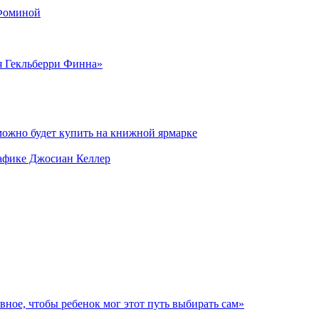
 Фоминой
я Гекльберри Финна»
можно будет купить на книжной ярмарке
рафике Джосиан Келлер
авное, чтобы ребенок мог этот путь выбирать сам»