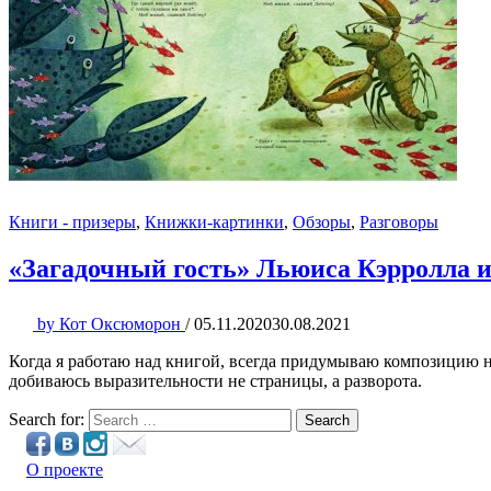
Книги - призеры
,
Книжки-картинки
,
Обзоры
,
Разговоры
«Загадочный гость» Льюиса Кэрролла 
by
Кот Оксюморон
/
05.11.2020
30.08.2021
Когда я работаю над книгой, всегда придумываю композицию не 
добиваюсь выразительности не страницы, а разворота.
Search for:
Search
О проекте