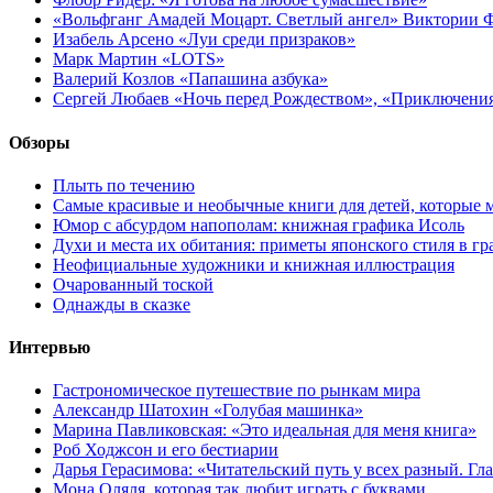
«Вольфганг Амадей Моцарт. Светлый ангел» Виктории
Изабель Арсено «Луи среди призраков»
Марк Мартин «LOTS»
Валерий Козлов «Папашина азбука»
Сергей Любаев «Ночь перед Рождеством», «Приключени
Обзоры
Плыть по течению
Самые красивые и необычные книги для детей, которые 
Юмор с абсурдом напополам: книжная графика Исоль
Духи и места их обитания: приметы японского стиля в г
Неофициальные художники и книжная иллюстрация
Очарованный тоской
Однажды в сказке
Интервью
Гастрономическое путешествие по рынкам мира
Александр Шатохин «Голубая машинка»
Марина Павликовская: «Это идеальная для меня книга»
Роб Ходжсон и его бестиарии
Дарья Герасимова: «Читательский путь у всех разный. Гл
Мона Оляля, которая так любит играть с буквами