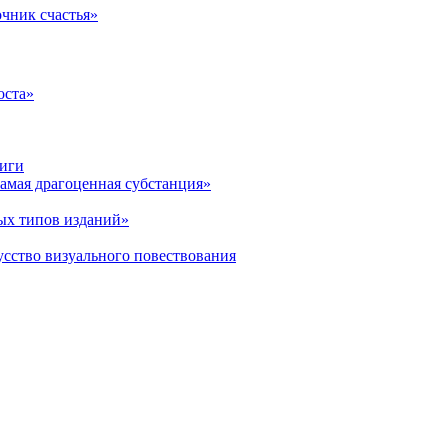
очник счастья»
оста»
ниги
амая драгоценная субстанция»
ых типов изданий»
усство визуального повествования