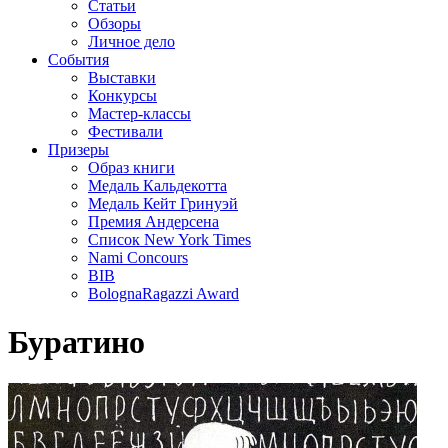
Статьи
Обзоры
Личное дело
События
Выставки
Конкурсы
Мастер-классы
Фестивали
Призеры
Образ книги
Медаль Кальдекотта
Медаль Кейт Гринуэй
Премия Андерсена
Список New York Times
Nami Concours
BIB
BolognaRagazzi Award
Буратино