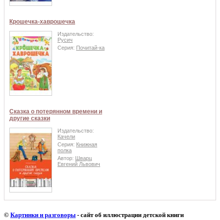
Крошечка-хаврошечка
Издательство:
Русич
Серия:
Почитай-ка
Сказка о потерянном времени и
другие сказки
Издательство:
Качели
Серия:
Книжная
полка
Автор:
Шварц
Евгений Львович
©
Картинки и разговоры
- сайт об иллюстрации детской книги