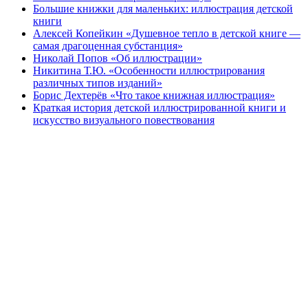
Большие книжки для маленьких: иллюстрация детской
книги
Алексей Копейкин «Душевное тепло в детской книге —
самая драгоценная субстанция»
Николай Попов «Об иллюстрации»
Никитина Т.Ю. «Особенности иллюстрирования
различных типов изданий»
Борис Дехтерёв «Что такое книжная иллюстрация»
Краткая история детской иллюстрированной книги и
искусство визуального повествования