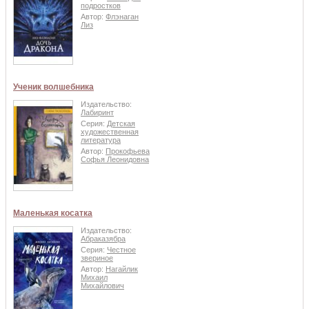
подростков
Автор:
Флэнаган
Лиз
Ученик волшебника
Издательство:
Лабиринт
Серия:
Детская
художественная
литература
Автор:
Прокофьева
Софья Леонидовна
Маленькая косатка
Издательство:
Абраказябра
Серия:
Честное
звериное
Автор:
Нагайлик
Михаил
Михайлович