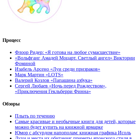
Процесс
Флоор Ридер: «Я готова на любое сумасшествие»
«Вольфганг Амадей Моцарт. Светлый ангел» Виктории
Фоминой
Изабель Арсено «Луи среди призраков»
Марк Мартин «LOTS»
Валерий Козлов «Папашина азбука»
Сергей Любаев «Ночь перед Рождеством»,
«Приключения Гекльберри Финна»
Обзоры
Плыть по течению
Самые красивые и необычные книги для детей, которые
можно будет купить на книжной ярмарке
Юмор с абсурдом напополам: книжная графика Исоль
Духи и места их обитания: приметы японского стиля в