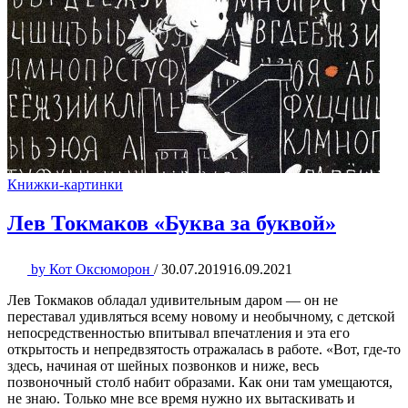
Книжки-картинки
Лев Токмаков «Буква за буквой»
by
Кот Оксюморон
/
30.07.2019
16.09.2021
Лев Токмаков обладал удивительным даром — он не
переставал удивляться всему новому и необычному, с детской
непосредственностью впитывал впечатления и эта его
открытость и непредвзятость отражалась в работе. «Вот, где-то
здесь, начиная от шейных позвонков и ниже, весь
позвоночный столб набит образами. Как они там умещаются,
не знаю. Только мне все время нужно их вытаскивать и