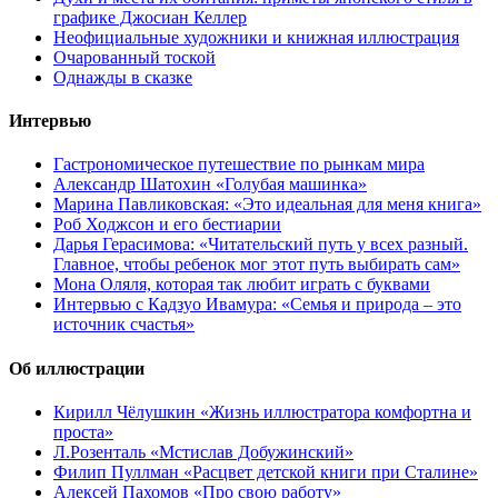
графике Джосиан Келлер
Неофициальные художники и книжная иллюстрация
Очарованный тоской
Однажды в сказке
Интервью
Гастрономическое путешествие по рынкам мира
Александр Шатохин «Голубая машинка»
Марина Павликовская: «Это идеальная для меня книга»
Роб Ходжсон и его бестиарии
Дарья Герасимова: «Читательский путь у всех разный.
Главное, чтобы ребенок мог этот путь выбирать сам»
Мона Оляля, которая так любит играть с буквами
Интервью с Кадзуо Ивамура: «Семья и природа – это
источник счастья»
Об иллюстрации
Кирилл Чёлушкин «Жизнь иллюстратора комфортна и
проста»
Л.Розенталь «Мстислав Добужинский»
Филип Пуллман «Расцвет детской книги при Сталине»
Алексей Пахомов «Про свою работу»