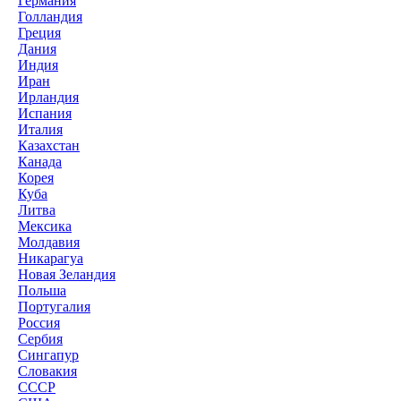
Германия
Голландия
Греция
Дания
Индия
Иран
Ирландия
Испания
Италия
Казахстан
Канада
Корея
Куба
Литва
Мексика
Молдавия
Никарагуа
Новая Зеландия
Польша
Португалия
Россия
Сербия
Сингапур
Словакия
СССР