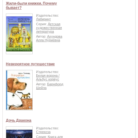
Жили-были книжки. Почему
бывает?
Издательство:
Лабиринт
Серия:
Детская
художественная
литература
Автор:
Ахундова
Алла Нуриевна
Невероятное путешествие
Издательство:
Белая ворона /
Альбус корвус
Автор:
Барнфорд
Шейла
Дочь Дракона
Издательство:
Стрекоза
Серия:
Книга для