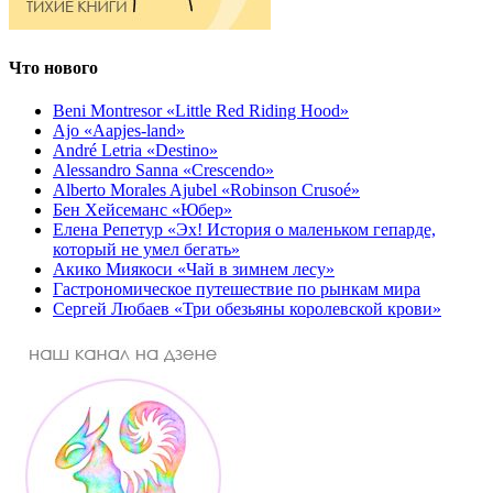
Что нового
Beni Montresor «Little Red Riding Hood»
Ajo «Aapjes-land»
André Letria «Destino»
Alessandro Sanna «Crescendo»
Alberto Morales Ajubel «Robinson Crusoé»
Бен Хейсеманс «Юбер»
Елена Репетур «Эх! История о маленьком гепарде,
который не умел бегать»
Акико Миякоси «Чай в зимнем лесу»
Гастрономическое путешествие по рынкам мира
Сергей Любаев «Три обезьяны королевской крови»