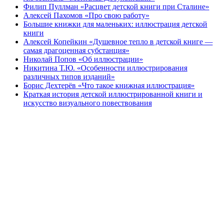
Филип Пуллман «Расцвет детской книги при Сталине»
Алексей Пахомов «Про свою работу»
Большие книжки для маленьких: иллюстрация детской
книги
Алексей Копейкин «Душевное тепло в детской книге —
самая драгоценная субстанция»
Николай Попов «Об иллюстрации»
Никитина Т.Ю. «Особенности иллюстрирования
различных типов изданий»
Борис Дехтерёв «Что такое книжная иллюстрация»
Краткая история детской иллюстрированной книги и
искусство визуального повествования