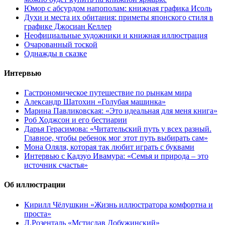
Юмор с абсурдом напополам: книжная графика Исоль
Духи и места их обитания: приметы японского стиля в
графике Джосиан Келлер
Неофициальные художники и книжная иллюстрация
Очарованный тоской
Однажды в сказке
Интервью
Гастрономическое путешествие по рынкам мира
Александр Шатохин «Голубая машинка»
Марина Павликовская: «Это идеальная для меня книга»
Роб Ходжсон и его бестиарии
Дарья Герасимова: «Читательский путь у всех разный.
Главное, чтобы ребенок мог этот путь выбирать сам»
Мона Оляля, которая так любит играть с буквами
Интервью с Кадзуо Ивамура: «Семья и природа – это
источник счастья»
Об иллюстрации
Кирилл Чёлушкин «Жизнь иллюстратора комфортна и
проста»
Л.Розенталь «Мстислав Добужинский»