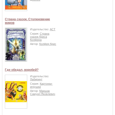
Страна сказок. Столкновение
миров
Издательство:
АСТ
Серия:
Страна
сказок Криса
Колфера
Автор:
Колфер Крис
Где обедал, воробей?
Издательство:
Лабиринт
Серия:
Картонки-
игрушки
Автор:
Маршак
Самуил Яковлевич