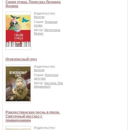
Синяя птица. Пересказ Леонида
Яхнина
Издательство:
Качели
Серия:
Книжная
полка
Автор:
Метерлинк
Морис
Огнеопасный груз
Издательство:
Качели
Серия:
Короткое
детство
Автор:
Кассиль Лев
Абрамович
Рождественская песнь в прозе.
Святочный рассказ с
привидениями
Издательство: