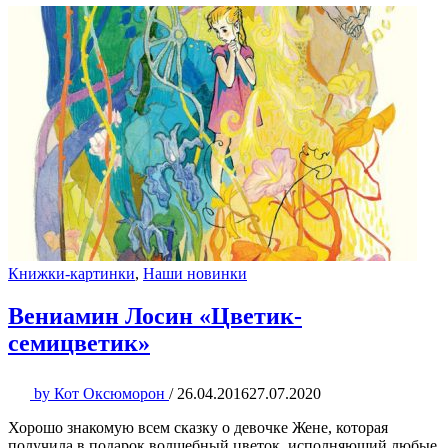
Книжки-картинки
,
Наши новинки
Вениамин Лосин «Цветик-
семицветик»
by
Кот Оксюморон
/
26.04.2016
27.07.2020
Хорошо знакомую всем сказку о девочке Жене, которая
получила в подарок волшебный цветок, исполняющий любые