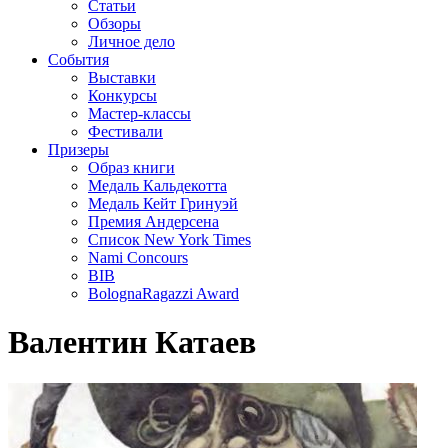
Статьи
Обзоры
Личное дело
События
Выставки
Конкурсы
Мастер-классы
Фестивали
Призеры
Образ книги
Медаль Кальдекотта
Медаль Кейт Гринуэй
Премия Андерсена
Список New York Times
Nami Concours
BIB
BolognaRagazzi Award
Валентин Катаев