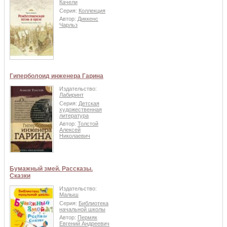
Качели
Серия:
Коллекция
Автор:
Диккенс
Чарльз
Гиперболоид инженера Гарина
Издательство:
Лабиринт
Серия:
Детская
художественная
литература
Автор:
Толстой
Алексей
Николаевич
Бумажный змей. Рассказы.
Сказки
Издательство:
Малыш
Серия:
Библиотека
начальной школы
Автор:
Пермяк
Евгений Андреевич