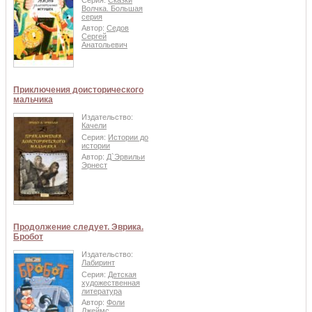
Волчка. Большая
серия
Автор:
Седов
Сергей
Анатольевич
Приключения доисторического
мальчика
Издательство:
Качели
Серия:
Истории до
истории
Автор:
Д`Эрвильи
Эрнест
Продолжение следует. Эврика.
Бробот
Издательство:
Лабиринт
Серия:
Детская
художественная
литература
Автор:
Фоли
Джеймс