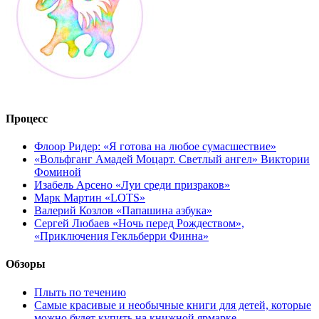
Процесс
Флоор Ридер: «Я готова на любое сумасшествие»
«Вольфганг Амадей Моцарт. Светлый ангел» Виктории
Фоминой
Изабель Арсено «Луи среди призраков»
Марк Мартин «LOTS»
Валерий Козлов «Папашина азбука»
Сергей Любаев «Ночь перед Рождеством»,
«Приключения Гекльберри Финна»
Обзоры
Плыть по течению
Самые красивые и необычные книги для детей, которые
можно будет купить на книжной ярмарке