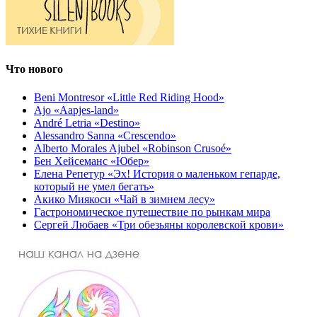
Что нового
Beni Montresor «Little Red Riding Hood»
Ajo «Aapjes-land»
André Letria «Destino»
Alessandro Sanna «Crescendo»
Alberto Morales Ajubel «Robinson Crusoé»
Бен Хейсеманс «Юбер»
Елена Репетур «Эх! История о маленьком гепарде,
который не умел бегать»
Акико Миякоси «Чай в зимнем лесу»
Гастрономическое путешествие по рынкам мира
Сергей Любаев «Три обезьяны королевской крови»