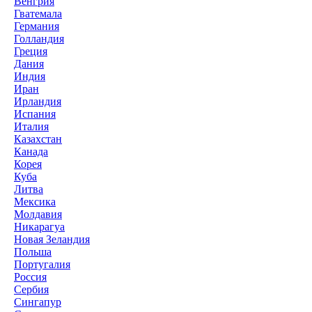
Венгрия
Гватемала
Германия
Голландия
Греция
Дания
Индия
Иран
Ирландия
Испания
Италия
Казахстан
Канада
Корея
Куба
Литва
Мексика
Молдавия
Никарагуа
Новая Зеландия
Польша
Португалия
Россия
Сербия
Сингапур