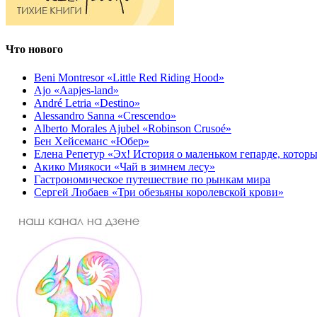
Что нового
Beni Montresor «Little Red Riding Hood»
Ajo «Aapjes-land»
André Letria «Destino»
Alessandro Sanna «Crescendo»
Alberto Morales Ajubel «Robinson Crusoé»
Бен Хейсеманс «Юбер»
Елена Репетур «Эх! История о маленьком гепарде, которы
Акико Миякоси «Чай в зимнем лесу»
Гастрономическое путешествие по рынкам мира
Сергей Любаев «Три обезьяны королевской крови»