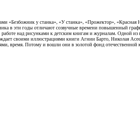
лами «Безбожник у станка», «У станка», «Прожектор», «Красная
жника в эти годы отличают созвучные времени повышенный граф
 работе над рисунками к детским книгам и журналам. Одной из п
ждает своими иллюстрациями книги Агнии Барто, Николая Асеев
иями, время. Потому и вошли они в золотой фонд отечественной