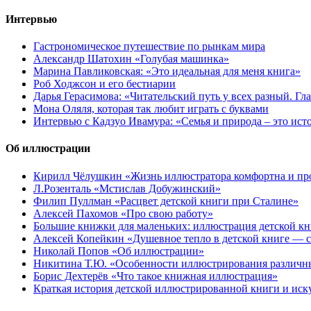
Интервью
Гастрономическое путешествие по рынкам мира
Александр Шатохин «Голубая машинка»
Марина Павликовская: «Это идеальная для меня книга»
Роб Ходжсон и его бестиарии
Дарья Герасимова: «Читательский путь у всех разный. Гл
Мона Оляля, которая так любит играть с буквами
Интервью с Кадзуо Ивамура: «Семья и природа – это ист
Об иллюстрации
Кирилл Чёлушкин «Жизнь иллюстратора комфортна и пр
Л.Розенталь «Мстислав Добужинский»
Филип Пуллман «Расцвет детской книги при Сталине»
Алексей Пахомов «Про свою работу»
Большие книжки для маленьких: иллюстрация детской к
Алексей Копейкин «Душевное тепло в детской книге — с
Николай Попов «Об иллюстрации»
Никитина Т.Ю. «Особенности иллюстрирования различн
Борис Дехтерёв «Что такое книжная иллюстрация»
Краткая история детской иллюстрированной книги и иск