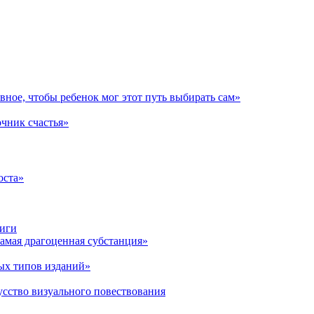
авное, чтобы ребенок мог этот путь выбирать сам»
очник счастья»
оста»
ниги
амая драгоценная субстанция»
ых типов изданий»
усство визуального повествования