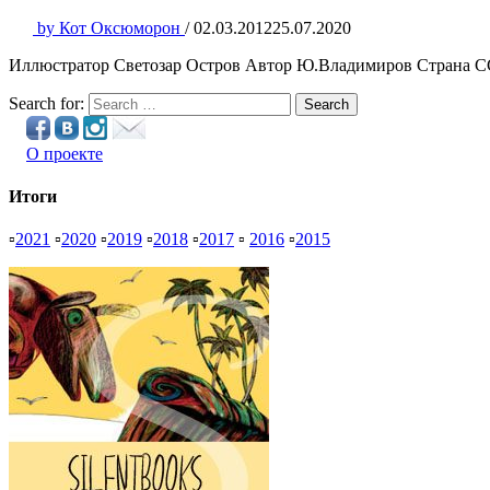
by
Кот Оксюморон
/
02.03.2012
25.07.2020
Иллюстратор Светозар Остров Автор Ю.Владимиров Страна ССС
Search for:
Search
О проекте
Итоги
▫
2021
▫
2020
▫
2019
▫
2018
▫
2017
▫
2016
▫
2015