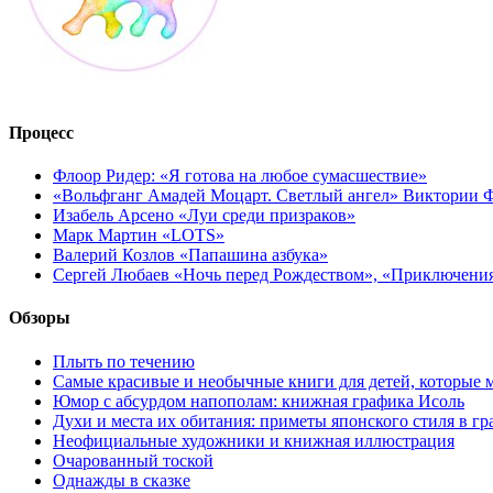
Процесс
Флоор Ридер: «Я готова на любое сумасшествие»
«Вольфганг Амадей Моцарт. Светлый ангел» Виктории
Изабель Арсено «Луи среди призраков»
Марк Мартин «LOTS»
Валерий Козлов «Папашина азбука»
Сергей Любаев «Ночь перед Рождеством», «Приключени
Обзоры
Плыть по течению
Самые красивые и необычные книги для детей, которые 
Юмор с абсурдом напополам: книжная графика Исоль
Духи и места их обитания: приметы японского стиля в г
Неофициальные художники и книжная иллюстрация
Очарованный тоской
Однажды в сказке