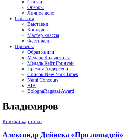
Статьи
Обзоры
Личное дело
События
Выставки
Конкурсы
Мастер-классы
Фестивали
Призеры
Образ книги
Медаль Кальдекотта
Медаль Кейт Гринуэй
Премия Андерсена
Список New York Times
Nami Concours
BIB
BolognaRagazzi Award
Владимиров
Книжки-картинки
Александр Дейнека «Про лошадей»