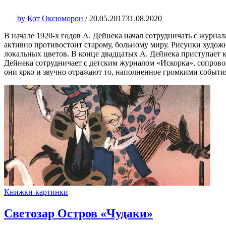
by
Кот Оксюморон
/
20.05.2017
31.08.2020
В начале 1920-х годов А. Дейнека начал сотрудничать с журна
активно противостоит старому, больному миру. Рисунки худо
локальных цветов. В конце двадцатых А. Дейнека приступает к
Дейнека сотрудничает с детским журналом «Искорка», сопрово
они ярко и звучно отражают то, наполненное громкими событ
Книжки-картинки
Светозар Остров «Чудаки»