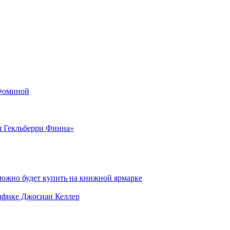
 Фоминой
я Гекльберри Финна»
можно будет купить на книжной ярмарке
рафике Джосиан Келлер