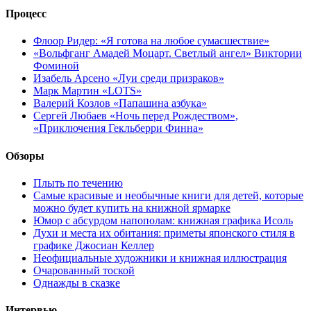
Процесс
Флоор Ридер: «Я готова на любое сумасшествие»
«Вольфганг Амадей Моцарт. Светлый ангел» Виктории
Фоминой
Изабель Арсено «Луи среди призраков»
Марк Мартин «LOTS»
Валерий Козлов «Папашина азбука»
Сергей Любаев «Ночь перед Рождеством»,
«Приключения Гекльберри Финна»
Обзоры
Плыть по течению
Самые красивые и необычные книги для детей, которые
можно будет купить на книжной ярмарке
Юмор с абсурдом напополам: книжная графика Исоль
Духи и места их обитания: приметы японского стиля в
графике Джосиан Келлер
Неофициальные художники и книжная иллюстрация
Очарованный тоской
Однажды в сказке
Интервью