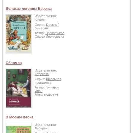
Великие легенды Европы
Издательство:
Качели
Серия:
Книжный
бумеранг
Автор:
Прокофьева
Софья Леонидовна
Обломов
Издательство:
Стрекоза
Серия:
Школьная
программа
Автор:
Гончаров
Иван
Александрович
В Москве весна
Издательство:
Лабиринт