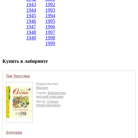
1943
1992
1944
1993
1945
1994
1946
1995
1947
1996
1948
1997
1949
1998
1999
Купить в лабиринте
Три Толстяка
Издательство:
Махаон
Серия:
Библиотека
детской классики
Автор:
Олеша
Юрий Карлович
Золушка