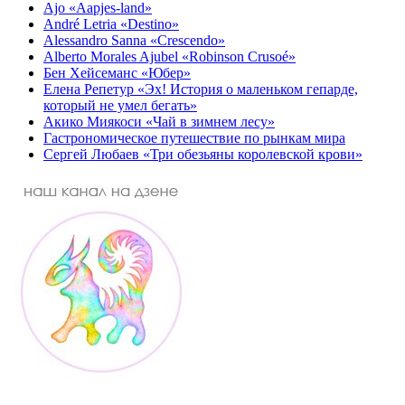
Ajo «Aapjes-land»
André Letria «Destino»
Alessandro Sanna «Crescendo»
Alberto Morales Ajubel «Robinson Crusoé»
Бен Хейсеманс «Юбер»
Елена Репетур «Эх! История о маленьком гепарде,
который не умел бегать»
Акико Миякоси «Чай в зимнем лесу»
Гастрономическое путешествие по рынкам мира
Сергей Любаев «Три обезьяны королевской крови»