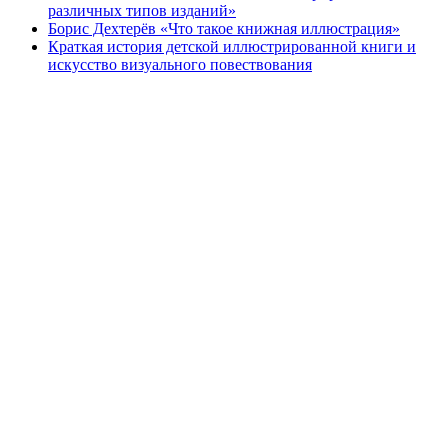
различных типов изданий»
Борис Дехтерёв «Что такое книжная иллюстрация»
Краткая история детской иллюстрированной книги и
искусство визуального повествования