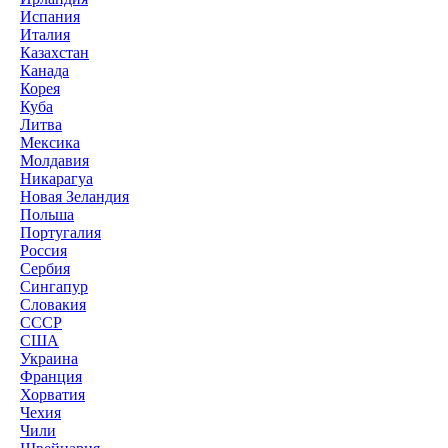
Испания
Италия
Казахстан
Канада
Корея
Куба
Литва
Мексика
Молдавия
Никарагуа
Новая Зеландия
Польша
Португалия
Россия
Сербия
Сингапур
Словакия
СССР
США
Украина
Франция
Хорватия
Чехия
Чили