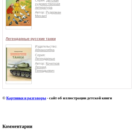
Серия:
Детская
художественная
литература
Автор:
Рудерман
Михаил
Легендарные русские танки
Издательство:
Абраказябра
Серия:
Легендарные
Автор:
Кочетков
Леонид
Геннадьевич
©
Картинки и разговоры
- сайт об иллюстрации детской книги
Комментарии