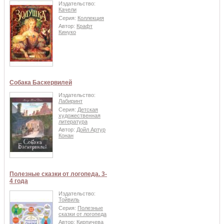
Издательство:
Качели
Серия:
Коллекция
Автор:
Крафт
Кинуко
Собака Баскервилей
Издательство:
Лабиринт
Серия:
Детская
художественная
литература
Автор:
Дойл Артур
Конан
Полезные сказки от логопеда. 3-
4 года
Издательство:
Тойвиль
Серия:
Полезные
сказки от логопеда
Автор:
Кирпичева