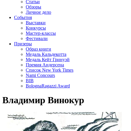
Статьи
Обзоры
Личное дело
События
Выставки
Конкурсы
Мастер-классы
Фестивали
Призеры
Образ книги
Медаль Кальдекотта
Медаль Кейт Гринуэй
Премия Андерсена
Список New York Times
Nami Concours
BIB
BolognaRagazzi Award
Владимир Винокур