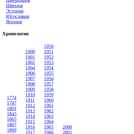
Швейцария
Швеция
Эстония
Югославия
Япония
Хронология
1950
1900
1951
1901
1952
1902
1953
1904
1954
1906
1955
1907
1956
1908
1957
1909
1958
1910
1959
1774
1911
1960
1787
1912
1961
1801
1913
1962
1843
1914
1963
1865
1915
1964
1867
1916
1965
2000
1869
1917
1966
2001