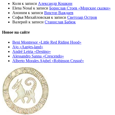
Коля
к записи
Александр Кошкин
Elena Nosal
к записи
Борислав Стоев «Морские сказки»
Аноним
к записи
Виктор Важдаев
Софья Михайловская
к записи
Светозар Остров
Валерий
к записи
Станислав Бабюк
Новое на сайте
Beni Montresor «Little Red Riding Hood»
Ajo «Aapjes-land»
André Letria «Destino»
Alessandro Sanna «Crescendo»
Alberto Morales Ajubel «Robinson Crusoé»