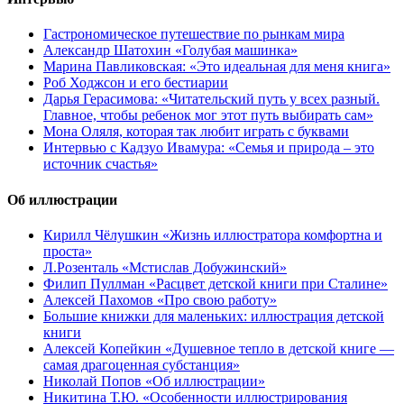
Гастрономическое путешествие по рынкам мира
Александр Шатохин «Голубая машинка»
Марина Павликовская: «Это идеальная для меня книга»
Роб Ходжсон и его бестиарии
Дарья Герасимова: «Читательский путь у всех разный.
Главное, чтобы ребенок мог этот путь выбирать сам»
Мона Оляля, которая так любит играть с буквами
Интервью с Кадзуо Ивамура: «Семья и природа – это
источник счастья»
Об иллюстрации
Кирилл Чёлушкин «Жизнь иллюстратора комфортна и
проста»
Л.Розенталь «Мстислав Добужинский»
Филип Пуллман «Расцвет детской книги при Сталине»
Алексей Пахомов «Про свою работу»
Большие книжки для маленьких: иллюстрация детской
книги
Алексей Копейкин «Душевное тепло в детской книге —
самая драгоценная субстанция»
Николай Попов «Об иллюстрации»
Никитина Т.Ю. «Особенности иллюстрирования