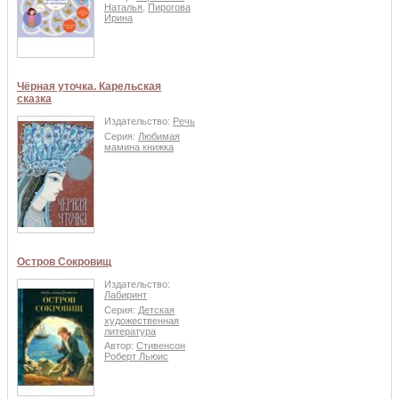
Наталья
,
Пирогова
Ирина
Чёрная уточка. Карельская
сказка
Издательство:
Речь
Серия:
Любимая
мамина книжка
Остров Сокровищ
Издательство:
Лабиринт
Серия:
Детская
художественная
литература
Автор:
Стивенсон
Роберт Льюис