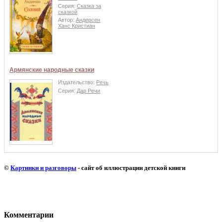
Серия:
Сказка за
сказкой
Автор:
Андерсен
Ханс Кристиан
Армянские народные сказки
Издательство:
Речь
Серия:
Дар Речи
©
Картинки и разговоры
- сайт об иллюстрации детской книги
Комментарии