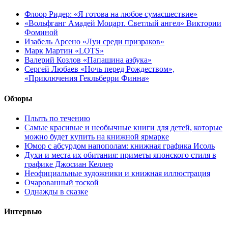
Флоор Ридер: «Я готова на любое сумасшествие»
«Вольфганг Амадей Моцарт. Светлый ангел» Виктории
Фоминой
Изабель Арсено «Луи среди призраков»
Марк Мартин «LOTS»
Валерий Козлов «Папашина азбука»
Сергей Любаев «Ночь перед Рождеством»,
«Приключения Гекльберри Финна»
Обзоры
Плыть по течению
Самые красивые и необычные книги для детей, которые
можно будет купить на книжной ярмарке
Юмор с абсурдом напополам: книжная графика Исоль
Духи и места их обитания: приметы японского стиля в
графике Джосиан Келлер
Неофициальные художники и книжная иллюстрация
Очарованный тоской
Однажды в сказке
Интервью