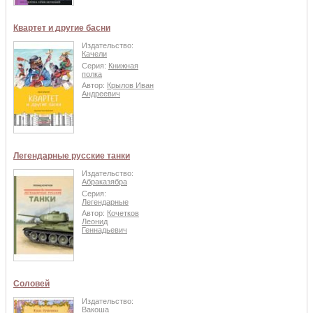
Квартет и другие басни
Издательство:
Качели
Серия:
Книжная
полка
Автор:
Крылов Иван
Андреевич
Легендарные русские танки
Издательство:
Абраказябра
Серия:
Легендарные
Автор:
Кочетков
Леонид
Геннадьевич
Соловей
Издательство:
Вакоша