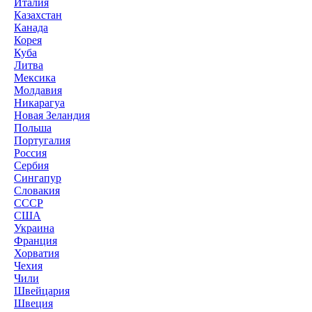
Италия
Казахстан
Канада
Корея
Куба
Литва
Мексика
Молдавия
Никарагуа
Новая Зеландия
Польша
Португалия
Россия
Сербия
Сингапур
Словакия
СССР
США
Украина
Франция
Хорватия
Чехия
Чили
Швейцария
Швеция