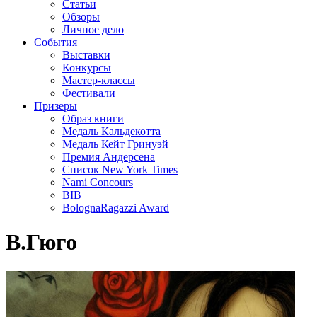
Статьи
Обзоры
Личное дело
События
Выставки
Конкурсы
Мастер-классы
Фестивали
Призеры
Образ книги
Медаль Кальдекотта
Медаль Кейт Гринуэй
Премия Андерсена
Список New York Times
Nami Concours
BIB
BolognaRagazzi Award
В.Гюго