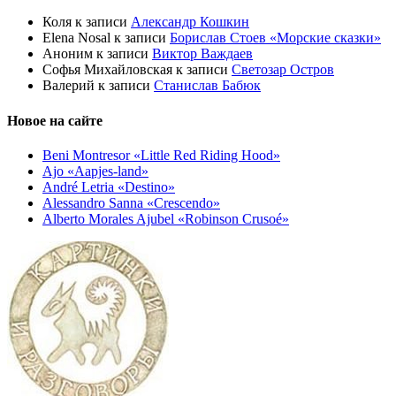
Коля
к записи
Александр Кошкин
Elena Nosal
к записи
Борислав Стоев «Морские сказки»
Аноним
к записи
Виктор Важдаев
Софья Михайловская
к записи
Светозар Остров
Валерий
к записи
Станислав Бабюк
Новое на сайте
Beni Montresor «Little Red Riding Hood»
Ajo «Aapjes-land»
André Letria «Destino»
Alessandro Sanna «Crescendo»
Alberto Morales Ajubel «Robinson Crusoé»