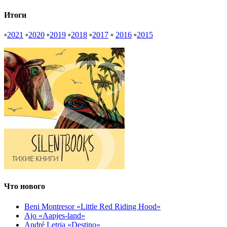
Итоги
▫
2021
▫
2020
▫
2019
▫
2018
▫
2017
▫
2016
▫
2015
Что нового
Beni Montresor «Little Red Riding Hood»
Ajo «Aapjes-land»
André Letria «Destino»