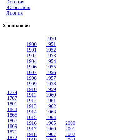
Эстония
Югославия
Япония
Хронология
1950
1900
1951
1901
1952
1902
1953
1904
1954
1906
1955
1907
1956
1908
1957
1909
1958
1910
1959
1774
1911
1960
1787
1912
1961
1801
1913
1962
1843
1914
1963
1865
1915
1964
1867
1916
1965
2000
1869
1917
1966
2001
1871
1918
1967
2002
1872
1919
1968
2003