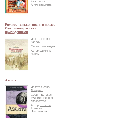
Анастасия
Александровна
Рождественская песнь в прозе.
Святочный рассказ с
привидениями
Издательство:
Качели
Серия:
Коллекция
Автор:
Диккенс
Чарльз
Аэлита
Издательство:
Лабиринт
Серия:
Детская
художественная
литература
Автор:
Толстой
Алексей
Николаевич