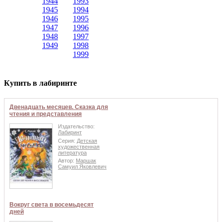
1944
1993
1945
1994
1946
1995
1947
1996
1948
1997
1949
1998
1999
Купить в лабиринте
Двенадцать месяцев. Сказка для
чтения и представления
Издательство:
Лабиринт
Серия:
Детская
художественная
литература
Автор:
Маршак
Самуил Яковлевич
Вокруг света в восемьдесят
дней