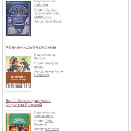
Издательство:
Лабиринт
Серия:
Детская
художественная
литература
Автор:
Верн Жюль
Мальчики и другие рассказы
Издательство:
Качели
Серия:
Книжная
полка
Автор:
Чехов Антон
Павлович
Волшебная кондитерская
Генриетты Булкиной
Издательство:
Абраказябра
Серия:
Абра!
Казябра!
Автор:
Лютикова