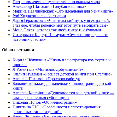
Гастрономическое путешествие по рынкам мира
Александр Шатохин «Голубая машинка»
Марина Павликовская: «Это идеальная для меня книга»
Роб Ходжсон и его бестиарии
Дарья Герасимова: «Читательский путь у всех разный.
Главное, чтобы ребенок мог этот путь выбирать сам»
Мона Оляля, которая так любит играть с буквами
Интервью с Кадзуо Ивамура: «Семья и природа – это
источник счастья»
Об иллюстрации
Кирилл Чёлушкин «Жизнь иллюстратора комфортна и
проста»
Л.Розенталь «Мстислав Добужинский»
Филип Пуллман «Расцвет детской книги при Сталине»
Алексей Пахомов «Про свою работу»
Большие книжки для маленьких: иллюстрация детской
книги
Алексей Копейкин «Душевное тепло в детской книге —
самая драгоценная субстанция»
Николай Попов «Об иллюстрации»
Никитина Т.Ю. «Особенности иллюстрирования
различных типов изданий»
Борис Дехтерёв «Что такое книжная иллюстрация»