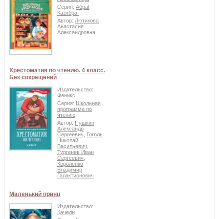
Серия:
Абра!
Казябра!
Автор:
Лютикова
Анастасия
Александровна
Хрестоматия по чтению. 4 класс.
Без сокращений
Издательство:
Феникс
Серия:
Школьная
программа по
чтению
Автор:
Пушкин
Александр
Сергеевич
,
Гоголь
Николай
Васильевич
,
Тургенев Иван
Сергеевич
,
Короленко
Владимир
Галактионович
Маленький принц
Издательство:
Качели