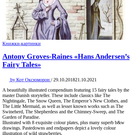
Книжки-картинки
Antony Groves-Raines «Hans Andersen’s
Fairy Tales»
by
Кот Оксюморон
/
29.10.2018
21.10.2021
A beautifully illustrated compendium featuring 15 fairy tales by the
master Danish storyteller. These include classics like The
Nightingale, The Snow Queen, The Emperor’s New Clothes, and
The Little Mermaid, as well as lesser known works such as The
Swineherd, The Shepherdess and the Chimney-Sweep, and The
Garden of Paradise.
Illustrated with 8 exquisite colour plates, plus many superb b&w
drawings. Pastedowns and endpapers depict a lovely colour
illustration of wild strawberries.