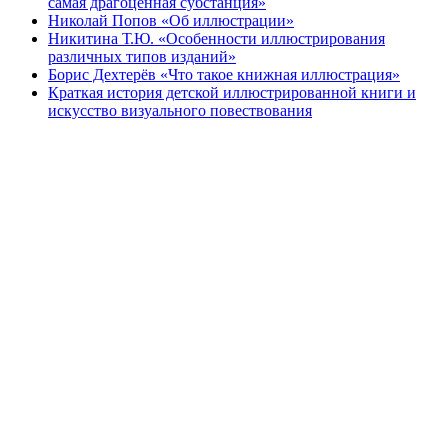
самая драгоценная субстанция»
Николай Попов «Об иллюстрации»
Никитина Т.Ю. «Особенности иллюстрирования
различных типов изданий»
Борис Дехтерёв «Что такое книжная иллюстрация»
Краткая история детской иллюстрированной книги и
искусство визуального повествования