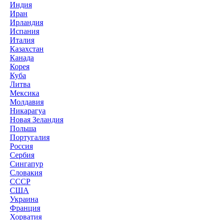
Индия
Иран
Ирландия
Испания
Италия
Казахстан
Канада
Корея
Куба
Литва
Мексика
Молдавия
Никарагуа
Новая Зеландия
Польша
Португалия
Россия
Сербия
Сингапур
Словакия
СССР
США
Украина
Франция
Хорватия