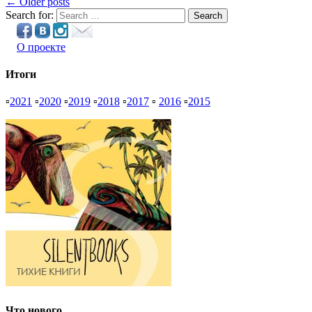
← Older posts
Search for:
Search
О проекте
Итоги
▫
2021
▫
2020
▫
2019
▫
2018
▫
2017
▫
2016
▫
2015
Что нового