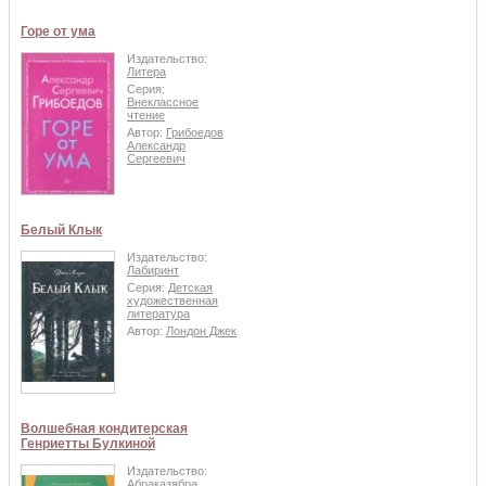
Горе от ума
Издательство:
Литера
Серия:
Внеклассное
чтение
Автор:
Грибоедов
Александр
Сергеевич
Белый Клык
Издательство:
Лабиринт
Серия:
Детская
художественная
литература
Автор:
Лондон Джек
Волшебная кондитерская
Генриетты Булкиной
Издательство:
Абраказябра