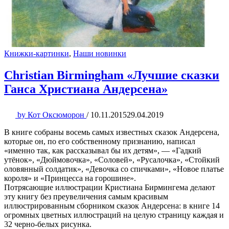
Книжки-картинки
,
Наши новинки
Christian Birmingham «Лучшие сказки
Ганса Христиана Андерсена»
by
Кот Оксюморон
/
10.11.2015
29.04.2019
В книге собраны восемь самых известных сказок Андерсена,
которые он, по его собственному признанию, написал
«именно так, как рассказывал бы их детям», — «Гадкий
утёнок», «Дюймовочка», «Соловей», «Русалочка», «Стойкий
оловянный солдатик», «Девочка со спичками», «Новое платье
короля» и «Принцесса на горошине».
Потрясающие иллюстрации Кристиана Бирмингема делают
эту книгу без преувеличения самым красивым
иллюстрированным сборником сказок Андерсена: в книге 14
огромных цветных иллюстраций на целую страницу каждая и
32 черно-белых рисунка.