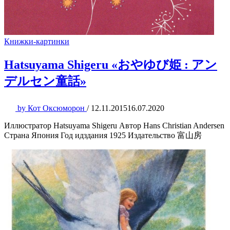
Книжки-картинки
Hatsuyama Shigeru «おやゆび姫 : アン
デルセン童話»
by
Кот Оксюморон
/
12.11.2015
16.07.2020
Иллюстратор Hatsuyama Shigeru Автор Hans Christian Andersen
Страна Япония Год идздания 1925 Издательство 富山房