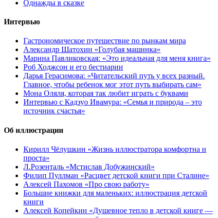
Однажды в сказке
Интервью
Гастрономическое путешествие по рынкам мира
Александр Шатохин «Голубая машинка»
Марина Павликовская: «Это идеальная для меня книга»
Роб Ходжсон и его бестиарии
Дарья Герасимова: «Читательский путь у всех разный.
Главное, чтобы ребенок мог этот путь выбирать сам»
Мона Оляля, которая так любит играть с буквами
Интервью с Кадзуо Ивамура: «Семья и природа – это
источник счастья»
Об иллюстрации
Кирилл Чёлушкин «Жизнь иллюстратора комфортна и
проста»
Л.Розенталь «Мстислав Добужинский»
Филип Пуллман «Расцвет детской книги при Сталине»
Алексей Пахомов «Про свою работу»
Большие книжки для маленьких: иллюстрация детской
книги
Алексей Копейкин «Душевное тепло в детской книге —