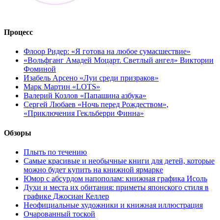
Процесс
Флоор Ридер: «Я готова на любое сумасшествие»
«Вольфганг Амадей Моцарт. Светлый ангел» Виктории
Фоминой
Изабель Арсено «Луи среди призраков»
Марк Мартин «LOTS»
Валерий Козлов «Папашина азбука»
Сергей Любаев «Ночь перед Рождеством»,
«Приключения Гекльберри Финна»
Обзоры
Плыть по течению
Самые красивые и необычные книги для детей, которые
можно будет купить на книжной ярмарке
Юмор с абсурдом напополам: книжная графика Исоль
Духи и места их обитания: приметы японского стиля в
графике Джосиан Келлер
Неофициальные художники и книжная иллюстрация
Очарованный тоской