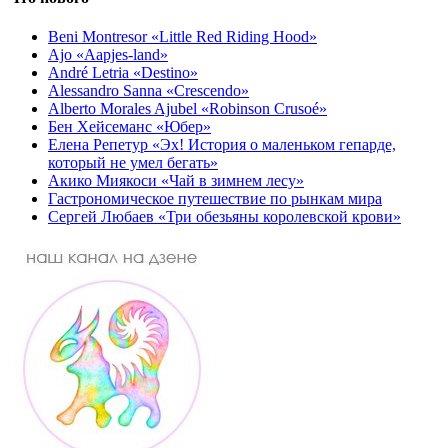
Beni Montresor «Little Red Riding Hood»
Ajo «Aapjes-land»
André Letria «Destino»
Alessandro Sanna «Crescendo»
Alberto Morales Ajubel «Robinson Crusoé»
Бен Хейсеманс «Юбер»
Елена Репетур «Эх! История о маленьком гепарде,
который не умел бегать»
Акико Миякоси «Чай в зимнем лесу»
Гастрономическое путешествие по рынкам мира
Сергей Любаев «Три обезьяны королевской крови»