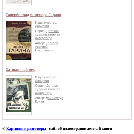
Гиперболоид инженера Гарина
Издательство:
Лабиринт
Серия:
Детская
художественная
литература
Автор:
Толстой
Алексей
Николаевич
Затерянный мир
Издательство:
Лабиринт
Серия:
Детская
художественная
литература
Автор:
Дойл Артур
Конан
©
Картинки и разговоры
- сайт об иллюстрации детской книги