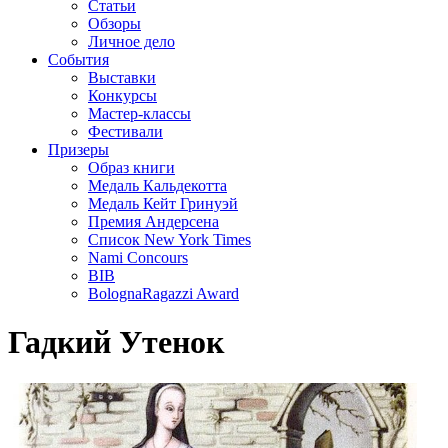
Статьи
Обзоры
Личное дело
События
Выставки
Конкурсы
Мастер-классы
Фестивали
Призеры
Образ книги
Медаль Кальдекотта
Медаль Кейт Гринуэй
Премия Андерсена
Список New York Times
Nami Concours
BIB
BolognaRagazzi Award
Гадкий Утенок