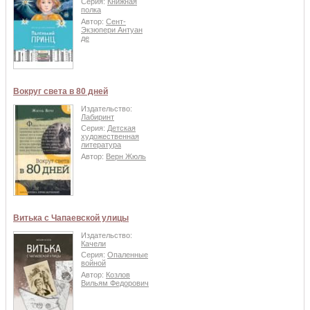
Серия:
Книжная
полка
Автор:
Сент-
Экзюпери Антуан
де
Вокруг света в 80 дней
Издательство:
Лабиринт
Серия:
Детская
художественная
литература
Автор:
Верн Жюль
Витька с Чапаевской улицы
Издательство:
Качели
Серия:
Опаленные
войной
Автор:
Козлов
Вильям Федорович