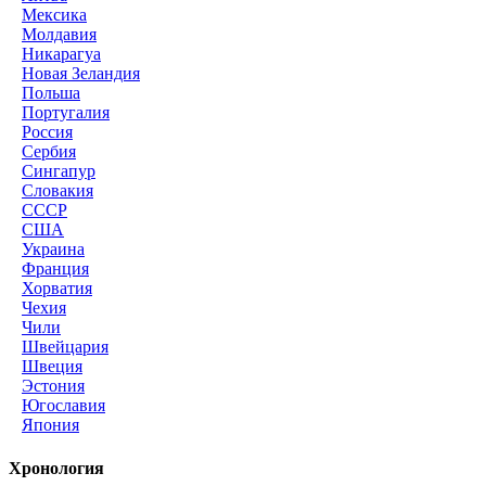
Мексика
Молдавия
Никарагуа
Новая Зеландия
Польша
Португалия
Россия
Сербия
Сингапур
Словакия
СССР
США
Украина
Франция
Хорватия
Чехия
Чили
Швейцария
Швеция
Эстония
Югославия
Япония
Хронология