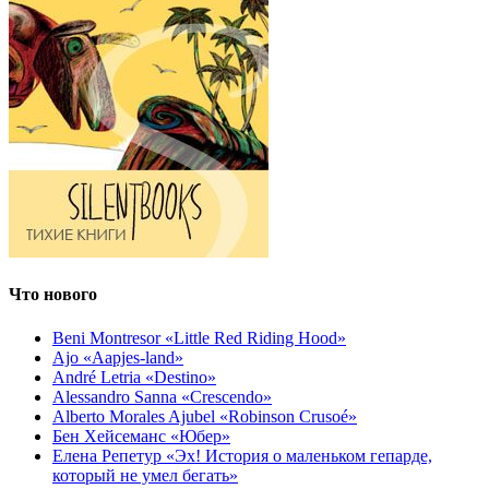
Что нового
Beni Montresor «Little Red Riding Hood»
Ajo «Aapjes-land»
André Letria «Destino»
Alessandro Sanna «Crescendo»
Alberto Morales Ajubel «Robinson Crusoé»
Бен Хейсеманс «Юбер»
Елена Репетур «Эх! История о маленьком гепарде,
который не умел бегать»