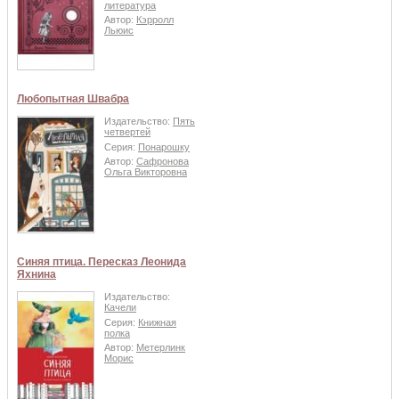
литература
Автор:
Кэрролл
Льюис
Любопытная Швабра
Издательство:
Пять
четвертей
Серия:
Понарошку
Автор:
Сафронова
Ольга Викторовна
Синяя птица. Пересказ Леонида
Яхнина
Издательство:
Качели
Серия:
Книжная
полка
Автор:
Метерлинк
Морис