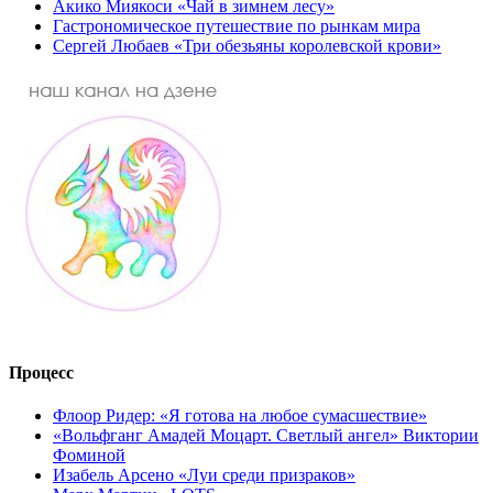
Акико Миякоси «Чай в зимнем лесу»
Гастрономическое путешествие по рынкам мира
Сергей Любаев «Три обезьяны королевской крови»
Процесс
Флоор Ридер: «Я готова на любое сумасшествие»
«Вольфганг Амадей Моцарт. Светлый ангел» Виктории
Фоминой
Изабель Арсено «Луи среди призраков»