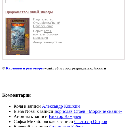
Пророчество Синей Звезды
Издательство:
ОлмаМедиаГрупп/
Просвещение
Серия:
Коты-
воители. Золотая
коллекция
Автор:
Хантер Эрин
©
Картинки и разговоры
- сайт об иллюстрации детской книги
Комментарии
Коля
к записи
Александр Кошкин
Elena Nosal
к записи
Борислав Стоев «Морские сказки»
Аноним
к записи
Виктор Важдаев
Софья Михайловская
к записи
Светозар Остров
Валерий
к записи
Станислав Бабюк