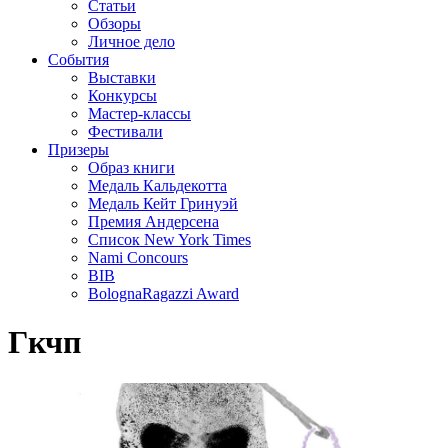
Статьи
Обзоры
Личное дело
События
Выставки
Конкурсы
Мастер-классы
Фестивали
Призеры
Образ книги
Медаль Кальдекотта
Медаль Кейт Гринуэй
Премия Андерсена
Список New York Times
Nami Concours
BIB
BolognaRagazzi Award
Гкчп