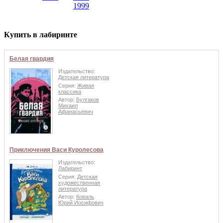
1999
Купить в лабиринте
Белая гвардия
Издательство:
Детская литература
Серия:
Живая
классика
Автор:
Булгаков
Михаил
Афанасьевич
Приключения Васи Куролесова
Издательство:
Лабиринт
Серия:
Детская
художественная
литература
Автор:
Коваль
Юрий Иосифович