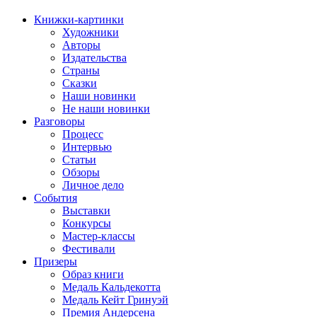
Книжки-картинки
Художники
Авторы
Издательства
Страны
Сказки
Наши новинки
Не наши новинки
Разговоры
Процесс
Интервью
Статьи
Обзоры
Личное дело
События
Выставки
Конкурсы
Мастер-классы
Фестивали
Призеры
Образ книги
Медаль Кальдекотта
Медаль Кейт Гринуэй
Премия Андерсена