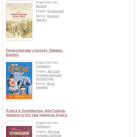
Издательство:
Качели
Серия:
Коллекция
Автор:
Диккенс
Чарльз
Продолжение следует. Эврика.
Бробот
Издательство:
Лабиринт
Серия:
Детская
художественная
литература
Автор:
Фоли
Джеймс
Алиса в Зазеркалье, или Сквозь
зеркало и что там увидела Алиса
Издательство:
Лабиринт
Серия:
Детская
художественная