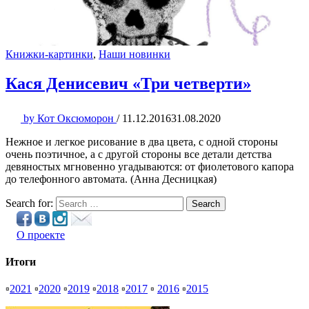
Книжки-картинки
,
Наши новинки
Кася Денисевич «Три четверти»
by
Кот Оксюморон
/
11.12.2016
31.08.2020
Нежное и легкое рисование в два цвета, с одной стороны
очень поэтичное, а с другой стороны все детали детства
девяностых мгновенно угадываются: от фиолетового капора
до телефонного автомата. (Анна Десницкая)
Search for:
Search
О проекте
Итоги
▫
2021
▫
2020
▫
2019
▫
2018
▫
2017
▫
2016
▫
2015