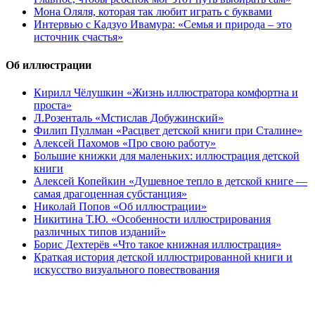
Мона Оляля, которая так любит играть с буквами
Интервью с Кадзуо Ивамура: «Семья и природа – это
источник счастья»
Об иллюстрации
Кирилл Чёлушкин «Жизнь иллюстратора комфортна и
проста»
Л.Розенталь «Мстислав Добужинский»
Филип Пуллман «Расцвет детской книги при Сталине»
Алексей Пахомов «Про свою работу»
Большие книжки для маленьких: иллюстрация детской
книги
Алексей Копейкин «Душевное тепло в детской книге —
самая драгоценная субстанция»
Николай Попов «Об иллюстрации»
Никитина Т.Ю. «Особенности иллюстрирования
различных типов изданий»
Борис Дехтерёв «Что такое книжная иллюстрация»
Краткая история детской иллюстрированной книги и
искусство визуального повествования