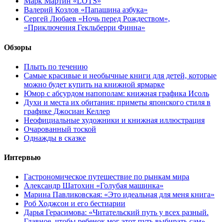
Марк Мартин «LOTS»
Валерий Козлов «Папашина азбука»
Сергей Любаев «Ночь перед Рождеством»,
«Приключения Гекльберри Финна»
Обзоры
Плыть по течению
Самые красивые и необычные книги для детей, которые
можно будет купить на книжной ярмарке
Юмор с абсурдом напополам: книжная графика Исоль
Духи и места их обитания: приметы японского стиля в
графике Джосиан Келлер
Неофициальные художники и книжная иллюстрация
Очарованный тоской
Однажды в сказке
Интервью
Гастрономическое путешествие по рынкам мира
Александр Шатохин «Голубая машинка»
Марина Павликовская: «Это идеальная для меня книга»
Роб Ходжсон и его бестиарии
Дарья Герасимова: «Читательский путь у всех разный.
Главное, чтобы ребенок мог этот путь выбирать сам»