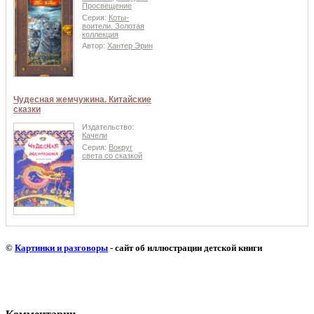
Просвещение
Серия:
Коты-
воители. Золотая
коллекция
Автор:
Хантер Эрин
Чудесная жемчужина. Китайские
сказки
Издательство:
Качели
Серия:
Вокруг
света со сказкой
©
Картинки и разговоры
- сайт об иллюстрации детской книги