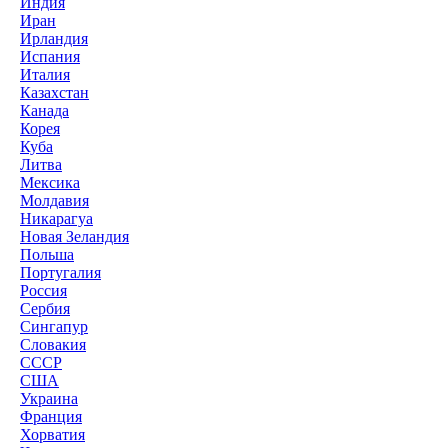
Индия
Иран
Ирландия
Испания
Италия
Казахстан
Канада
Корея
Куба
Литва
Мексика
Молдавия
Никарагуа
Новая Зеландия
Польша
Португалия
Россия
Сербия
Сингапур
Словакия
СССР
США
Украина
Франция
Хорватия