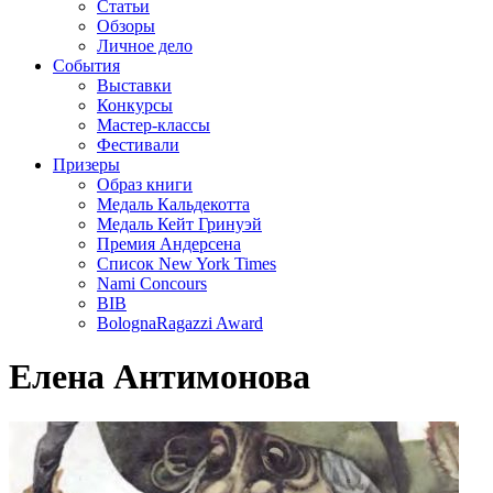
Статьи
Обзоры
Личное дело
События
Выставки
Конкурсы
Мастер-классы
Фестивали
Призеры
Образ книги
Медаль Кальдекотта
Медаль Кейт Гринуэй
Премия Андерсена
Список New York Times
Nami Concours
BIB
BolognaRagazzi Award
Елена Антимонова