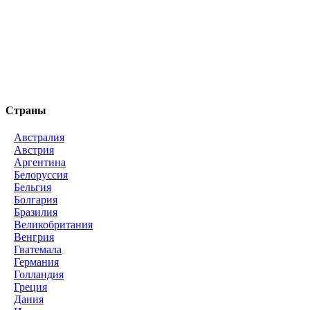
Страны
Австралия
Австрия
Аргентина
Белоруссия
Бельгия
Болгария
Бразилия
Великобритания
Венгрия
Гватемала
Германия
Голландия
Греция
Дания