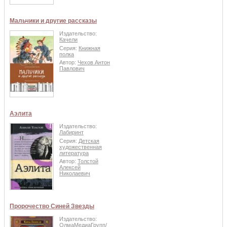
Мальчики и другие рассказы
Издательство:
Качели
Серия:
Книжная
полка
Автор:
Чехов Антон
Павлович
Аэлита
Издательство:
Лабиринт
Серия:
Детская
художественная
литература
Автор:
Толстой
Алексей
Николаевич
Пророчество Синей Звезды
Издательство:
ОлмаМедиаГрупп/