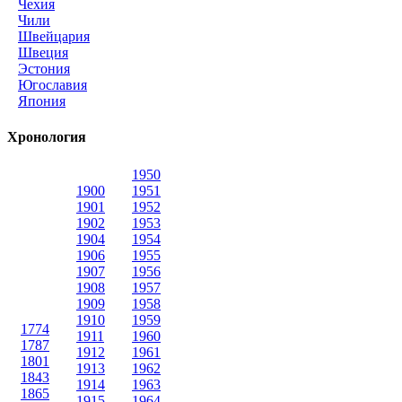
Чехия
Чили
Швейцария
Швеция
Эстония
Югославия
Япония
Хронология
1950
1900
1951
1901
1952
1902
1953
1904
1954
1906
1955
1907
1956
1908
1957
1909
1958
1910
1959
1774
1911
1960
1787
1912
1961
1801
1913
1962
1843
1914
1963
1865
1915
1964