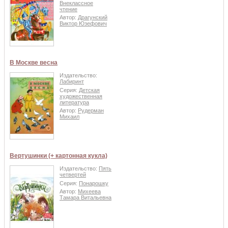
Внеклассное
чтение
Автор:
Драгунский
Виктор Юзефович
В Москве весна
Издательство:
Лабиринт
Серия:
Детская
художественная
литература
Автор:
Рудерман
Михаил
Вертушинки (+ картонная кукла)
Издательство:
Пять
четвертей
Серия:
Понарошку
Автор:
Михеева
Тамара Витальевна