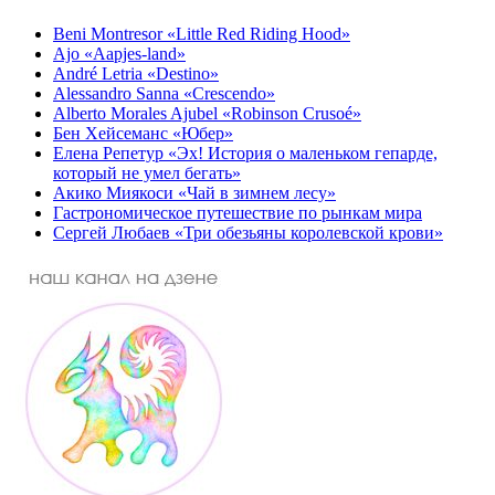
Beni Montresor «Little Red Riding Hood»
Ajo «Aapjes-land»
André Letria «Destino»
Alessandro Sanna «Crescendo»
Alberto Morales Ajubel «Robinson Crusoé»
Бен Хейсеманс «Юбер»
Елена Репетур «Эх! История о маленьком гепарде,
который не умел бегать»
Акико Миякоси «Чай в зимнем лесу»
Гастрономическое путешествие по рынкам мира
Сергей Любаев «Три обезьяны королевской крови»