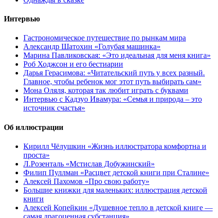
Интервью
Гастрономическое путешествие по рынкам мира
Александр Шатохин «Голубая машинка»
Марина Павликовская: «Это идеальная для меня книга»
Роб Ходжсон и его бестиарии
Дарья Герасимова: «Читательский путь у всех разный.
Главное, чтобы ребенок мог этот путь выбирать сам»
Мона Оляля, которая так любит играть с буквами
Интервью с Кадзуо Ивамура: «Семья и природа – это
источник счастья»
Об иллюстрации
Кирилл Чёлушкин «Жизнь иллюстратора комфортна и
проста»
Л.Розенталь «Мстислав Добужинский»
Филип Пуллман «Расцвет детской книги при Сталине»
Алексей Пахомов «Про свою работу»
Большие книжки для маленьких: иллюстрация детской
книги
Алексей Копейкин «Душевное тепло в детской книге —
самая драгоценная субстанция»