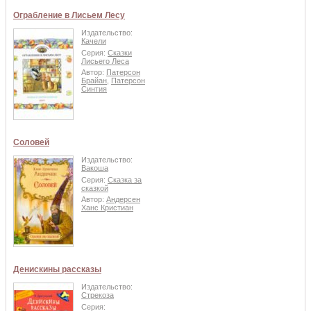
Ограбление в Лисьем Лесу
Издательство:
Качели
Серия:
Сказки
Лисьего Леса
Автор:
Патерсон
Брайан
,
Патерсон
Синтия
Соловей
Издательство:
Вакоша
Серия:
Сказка за
сказкой
Автор:
Андерсен
Ханс Кристиан
Денискины рассказы
Издательство:
Стрекоза
Серия: