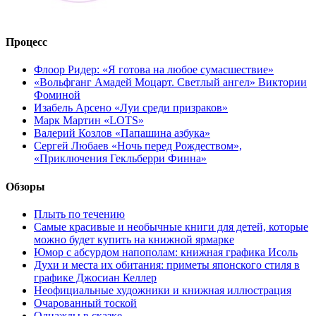
Процесс
Флоор Ридер: «Я готова на любое сумасшествие»
«Вольфганг Амадей Моцарт. Светлый ангел» Виктории
Фоминой
Изабель Арсено «Луи среди призраков»
Марк Мартин «LOTS»
Валерий Козлов «Папашина азбука»
Сергей Любаев «Ночь перед Рождеством»,
«Приключения Гекльберри Финна»
Обзоры
Плыть по течению
Самые красивые и необычные книги для детей, которые
можно будет купить на книжной ярмарке
Юмор с абсурдом напополам: книжная графика Исоль
Духи и места их обитания: приметы японского стиля в
графике Джосиан Келлер
Неофициальные художники и книжная иллюстрация
Очарованный тоской
Однажды в сказке