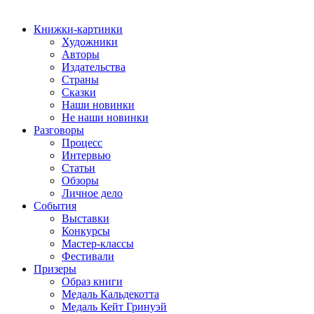
Книжки-картинки
Художники
Авторы
Издательства
Страны
Сказки
Наши новинки
Не наши новинки
Разговоры
Процесс
Интервью
Статьи
Обзоры
Личное дело
События
Выставки
Конкурсы
Мастер-классы
Фестивали
Призеры
Образ книги
Медаль Кальдекотта
Медаль Кейт Гринуэй