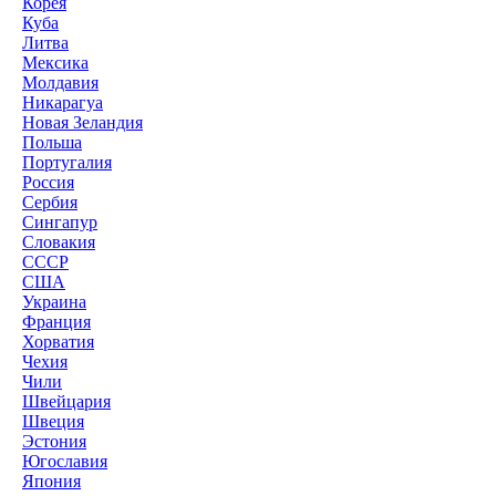
Корея
Куба
Литва
Мексика
Молдавия
Никарагуа
Новая Зеландия
Польша
Португалия
Россия
Сербия
Сингапур
Словакия
СССР
США
Украина
Франция
Хорватия
Чехия
Чили
Швейцария
Швеция
Эстония
Югославия
Япония