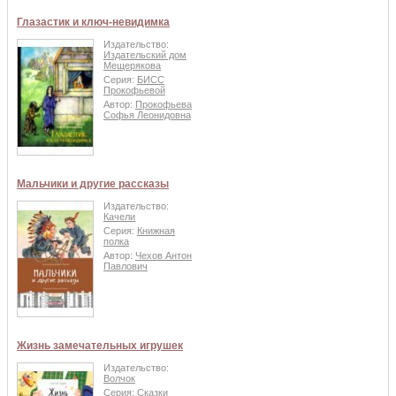
Глазастик и ключ-невидимка
Издательство:
Издательский дом
Мещерякова
Серия:
БИСС
Прокофьевой
Автор:
Прокофьева
Софья Леонидовна
Мальчики и другие рассказы
Издательство:
Качели
Серия:
Книжная
полка
Автор:
Чехов Антон
Павлович
Жизнь замечательных игрушек
Издательство:
Волчок
Серия:
Сказки