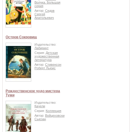
Волчка. Большая
серия
Автор:
Седов
Сергей
Анатольевич
Остров Сокровищ
Издательство:
Лабиринт
Серия:
Детская
художественная
литература
Автор:
Стивенсон
Роберт Льюис
Рождественское чудо мистера
Туми
Издательство:
Качели
Серия:
Коллекция
Автор:
Войцеховски
Сьюзан