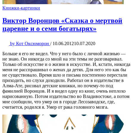
Книжки-картинки
Виктор Воронцов «Сказка о мертвой
царевне и о семи богатырях»
by
Кот Оксюморон
/
10.06.2012
10.07.2020
Больше я его не видел. Что у него было с личной жизнью —
не знаю. Он никогда со мной на эти темы не разговаривал.
Только об искусстве и о жизни в искусстве. И, кстати, никогда
меня не расспрашивал о женах да детях. Для него это как бы
не существовало. Время шло и письма постепенно перестали
приходить, но слухи доходили. Работал он в издательстве в
Алма-Ате, рисовал детские книжки, но почему-то под
фамилией Воронцов. И я видел одну из книг, очень неплохо
нарисованную. Потом издательство во Владивостоке, а потом
мне сообщили, что умер он в городе Лесозаводске, где,
считается, родился я. Умер от рака головного мозга.