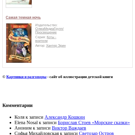
Самая темная ночь
Издательство:
ОлмаМедиаГрупп/
Просвещение
Серия:
Коты -
воители
Автор:
Хантер Эрин
©
Картинки и разговоры
- сайт об иллюстрации детской книги
Комментарии
Коля
к записи
Александр Кошкин
Elena Nosal
к записи
Борислав Стоев «Морские сказки»
Аноним
к записи
Виктор Важдаев
Софья Михайловская
к записи
Светозар Остров