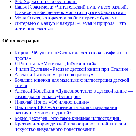
Роб Ходжсон и его бестиарии
Дарья Герасимова: «Читательский путь у всех разный.
Главное, чтобы ребенок мог этот путь выбирать сам»
Мона Оляля, которая так любит играть с буквами
Интервью с Кадзуо Ивамура: «Семья и природа – это
источник счастья»
Об иллюстрации
Кирилл Чёлушкин «Жизнь иллюстратора комфортна и
проста»
Л.Розенталь «Мстислав Добужинский»
Филип Пуллман «Расцвет детской книги при Сталине»
Алексей Пахомов «Про свою работу»
Большие книжки для маленьких: иллюстрация детской
книги
Алексей Копейкин «Душевное тепло в детской книге —
самая драгоценная субстанция»
Николай Попов «Об иллюстрации»
Никитина Т.Ю. «Особенности иллюстрирования
различных типов изданий»
Борис Дехтерёв «Что такое книжная иллюстрация»
Краткая история детской иллюстрированной книги и
искусство визуального повествования