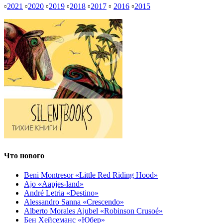
▫
2021
▫
2020
▫
2019
▫
2018
▫
2017
▫
2016
▫
2015
Что нового
Beni Montresor «Little Red Riding Hood»
Ajo «Aapjes-land»
André Letria «Destino»
Alessandro Sanna «Crescendo»
Alberto Morales Ajubel «Robinson Crusoé»
Бен Хейсеманс «Юбер»