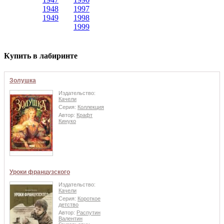
1948
1997
1949
1998
1999
Купить в лабиринте
Золушка
Издательство:
Качели
Серия:
Коллекция
Автор:
Крафт
Кинуко
Уроки французского
Издательство:
Качели
Серия:
Короткое
детство
Автор:
Распутин
Валентин