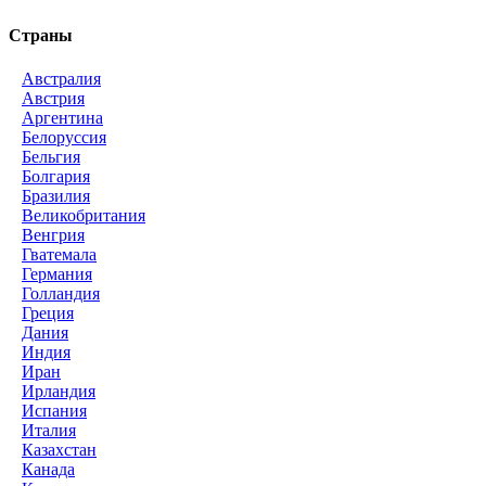
Страны
Австралия
Австрия
Аргентина
Белоруссия
Бельгия
Болгария
Бразилия
Великобритания
Венгрия
Гватемала
Германия
Голландия
Греция
Дания
Индия
Иран
Ирландия
Испания
Италия
Казахстан
Канада