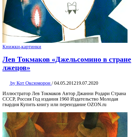
Книжки-картинки
Лев Токмаков «Джельсомино в стране
лжецов»
by
Кот Оксюморон
/
04.05.2012
19.07.2020
Иллюстратор Лев Токмаков Автор Джанни Родари Страна
СССР, Россия Год издания 1960 Издательство Молодая
гвардия Купить книгу или переиздание OZON.ru