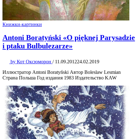
Книжки-картинки
Antoni Boratyński «O pięknej Parysadzie
i ptaku Bulbulezarze»
by
Кот Оксюморон
/
11.09.2012
24.02.2019
Иллюстратор Antoni Boratyński Автор Boleslaw Lesmian
Страна Польша Год издания 1983 Издательство KAW