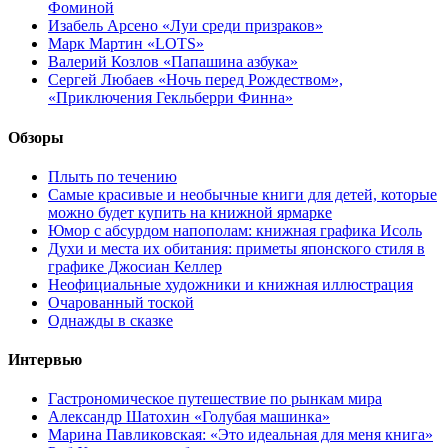
Фоминой
Изабель Арсено «Луи среди призраков»
Марк Мартин «LOTS»
Валерий Козлов «Папашина азбука»
Сергей Любаев «Ночь перед Рождеством»,
«Приключения Гекльберри Финна»
Обзоры
Плыть по течению
Самые красивые и необычные книги для детей, которые
можно будет купить на книжной ярмарке
Юмор с абсурдом напополам: книжная графика Исоль
Духи и места их обитания: приметы японского стиля в
графике Джосиан Келлер
Неофициальные художники и книжная иллюстрация
Очарованный тоской
Однажды в сказке
Интервью
Гастрономическое путешествие по рынкам мира
Александр Шатохин «Голубая машинка»
Марина Павликовская: «Это идеальная для меня книга»