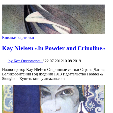
Книжки-картинки
Kay Nielsen «In Powder and Crinoline»
by
Кот Оксюморон
/
22.07.2012
10.08.2019
Иллюстратор Kay Nielsen Старинные сказки Страна Дания,
Великобритания Год издания 1913 Издательство Hodder &
Stoughton Купить книгу amazon.com