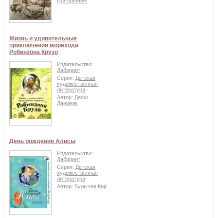
Григорьевич
Жизнь и удивительные
приключения морехода
Робинзона Крузо
Издательство:
Лабиринт
Серия:
Детская
художественная
литература
Автор:
Дефо
Даниель
День рождения Алисы
Издательство:
Лабиринт
Серия:
Детская
художественная
литература
Автор:
Булычев Кир