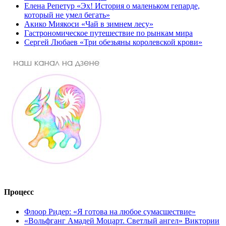
Елена Репетур «Эх! История о маленьком гепарде,
который не умел бегать»
Акико Миякоси «Чай в зимнем лесу»
Гастрономическое путешествие по рынкам мира
Сергей Любаев «Три обезьяны королевской крови»
Процесс
Флоор Ридер: «Я готова на любое сумасшествие»
«Вольфганг Амадей Моцарт. Светлый ангел» Виктории