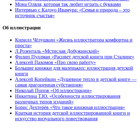
Мона Оляля, которая так любит играть с буквами
Интервью с Кадзуо Ивамура: «Семья и природа – это
источник счастья»
Об иллюстрации
Кирилл Чёлушкин «Жизнь иллюстратора комфортна и
проста»
Л.Розенталь «Мстислав Добужинский»
Филип Пуллман «Расцвет детской книги при Сталине»
Алексей Пахомов «Про свою работу»
Большие книжки для маленьких: иллюстрация детской
книги
Алексей Копейкин «Душевное тепло в детской книге —
самая драгоценная субстанция»
Николай Попов «Об иллюстрации»
Никитина Т.Ю. «Особенности иллюстрирования
различных типов изданий»
Борис Дехтерёв «Что такое книжная иллюстрация»
Краткая история детской иллюстрированной книги и
искусство визуального повествования