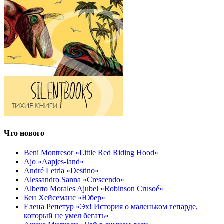
Что нового
Beni Montresor «Little Red Riding Hood»
Ajo «Aapjes-land»
André Letria «Destino»
Alessandro Sanna «Crescendo»
Alberto Morales Ajubel «Robinson Crusoé»
Бен Хейсеманс «Юбер»
Елена Репетур «Эх! История о маленьком гепарде,
который не умел бегать»