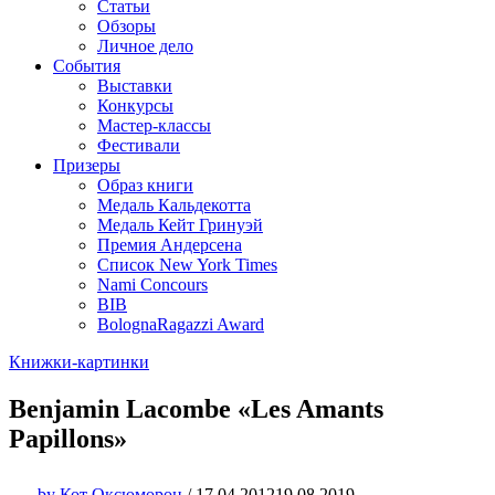
Статьи
Обзоры
Личное дело
События
Выставки
Конкурсы
Мастер-классы
Фестивали
Призеры
Образ книги
Медаль Кальдекотта
Медаль Кейт Гринуэй
Премия Андерсена
Список New York Times
Nami Concours
BIB
BolognaRagazzi Award
Книжки-картинки
Benjamin Lacombe «Les Amants
Papillons»
by
Кот Оксюморон
/
17.04.2012
19.08.2019