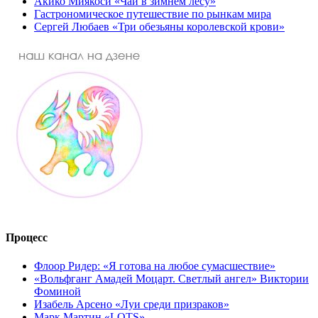
Акико Миякоси «Чай в зимнем лесу»
Гастрономическое путешествие по рынкам мира
Сергей Любаев «Три обезьяны королевской крови»
Процесс
Флоор Ридер: «Я готова на любое сумасшествие»
«Вольфганг Амадей Моцарт. Светлый ангел» Виктории
Фоминой
Изабель Арсено «Луи среди призраков»
Марк Мартин «LOTS»