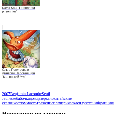
David Sala "Le bonheur
prisonnier"
Ольга Попугаева и
Дмитрий Непомнящий
"Маленький Мук"
2007
Benjamin Lacombe
Seuil
Jeunesse
бабочка
дождь
зеркало
китайские
сказки
костюм
мост
отражение
плач
прическа
силуэт
тени
Франция
Навигация по записям