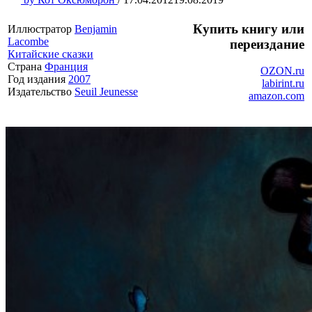
Купить книгу или
Иллюстратор
Benjamin
Lacombe
переиздание
Китайские сказки
Страна
Франция
OZON.ru
Год издания
2007
labirint.ru
Издательство
Seuil Jeunesse
amazon.com