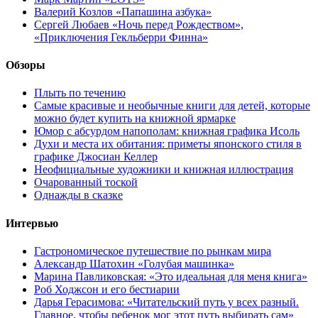
Валерий Козлов «Папашина азбука»
Сергей Любаев «Ночь перед Рождеством»,
«Приключения Гекльберри Финна»
Обзоры
Плыть по течению
Самые красивые и необычные книги для детей, которые
можно будет купить на книжной ярмарке
Юмор с абсурдом напополам: книжная графика Исоль
Духи и места их обитания: приметы японского стиля в
графике Джосиан Келлер
Неофициальные художники и книжная иллюстрация
Очарованный тоской
Однажды в сказке
Интервью
Гастрономическое путешествие по рынкам мира
Александр Шатохин «Голубая машинка»
Марина Павликовская: «Это идеальная для меня книга»
Роб Ходжсон и его бестиарии
Дарья Герасимова: «Читательский путь у всех разный.
Главное, чтобы ребенок мог этот путь выбирать сам»