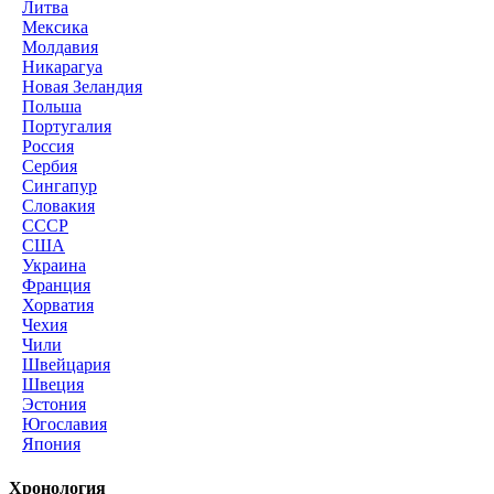
Литва
Мексика
Молдавия
Никарагуа
Новая Зеландия
Польша
Португалия
Россия
Сербия
Сингапур
Словакия
СССР
США
Украина
Франция
Хорватия
Чехия
Чили
Швейцария
Швеция
Эстония
Югославия
Япония
Хронология