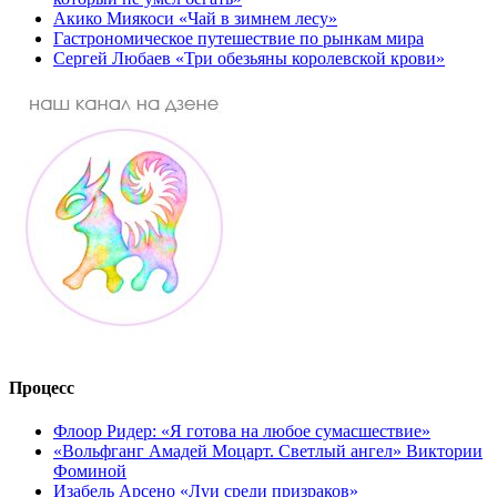
Акико Миякоси «Чай в зимнем лесу»
Гастрономическое путешествие по рынкам мира
Сергей Любаев «Три обезьяны королевской крови»
Процесс
Флоор Ридер: «Я готова на любое сумасшествие»
«Вольфганг Амадей Моцарт. Светлый ангел» Виктории
Фоминой
Изабель Арсено «Луи среди призраков»