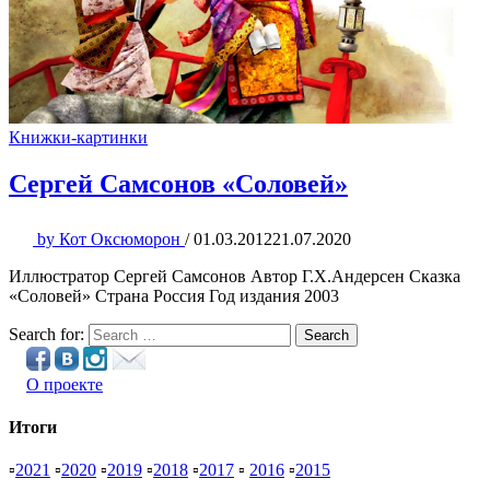
Книжки-картинки
Сергей Самсонов «Соловей»
by
Кот Оксюморон
/
01.03.2012
21.07.2020
Иллюстратор Сергей Самсонов Автор Г.Х.Андерсен Сказка
«Соловей» Страна Россия Год издания 2003
Search for:
Search
О проекте
Итоги
▫
2021
▫
2020
▫
2019
▫
2018
▫
2017
▫
2016
▫
2015