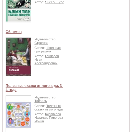
Автор:
Янссон Туве
Обломов
Издательство:
Стрекоза
Серия:
Школьная
программа
Автор:
Гончаров
Иван
Александрович
Полезные сказки от логопеда. 3-
4 года
Издательство:
Тойвиль
Серия:
Полезные
сказки от логопеда
Автор:
Кирпичева
Наталья
,
Пирогова
Ирина