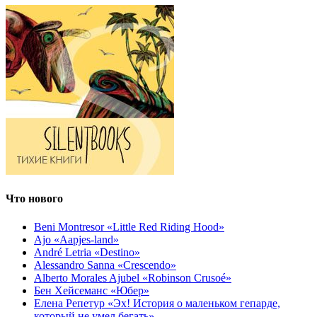
Что нового
Beni Montresor «Little Red Riding Hood»
Ajo «Aapjes-land»
André Letria «Destino»
Alessandro Sanna «Crescendo»
Alberto Morales Ajubel «Robinson Crusoé»
Бен Хейсеманс «Юбер»
Елена Репетур «Эх! История о маленьком гепарде,
который не умел бегать»