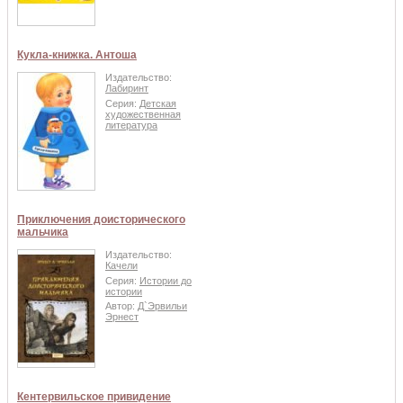
Кукла-книжка. Антоша
Издательство:
Лабиринт
Серия:
Детская
художественная
литература
Приключения доисторического
мальчика
Издательство:
Качели
Серия:
Истории до
истории
Автор:
Д`Эрвильи
Эрнест
Кентервильское привидение