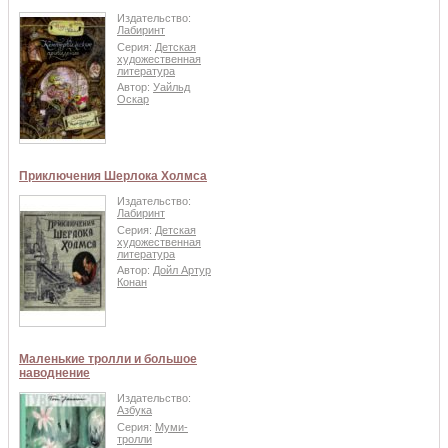
Издательство:
Лабиринт
Серия:
Детская
художественная
литература
Автор:
Уайльд
Оскар
Приключения Шерлока Холмса
Издательство:
Лабиринт
Серия:
Детская
художественная
литература
Автор:
Дойл Артур
Конан
Маленькие тролли и большое
наводнение
Издательство:
Азбука
Серия:
Муми-
тролли