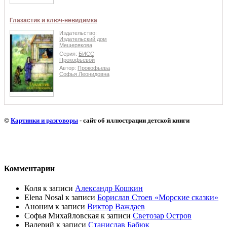
Глазастик и ключ-невидимка
Издательство:
Издательский дом
Мещерякова
Серия:
БИСС
Прокофьевой
Автор:
Прокофьева
Софья Леонидовна
©
Картинки и разговоры
- сайт об иллюстрации детской книги
Комментарии
Коля
к записи
Александр Кошкин
Elena Nosal
к записи
Борислав Стоев «Морские сказки»
Аноним
к записи
Виктор Важдаев
Софья Михайловская
к записи
Светозар Остров
Валерий
к записи
Станислав Бабюк