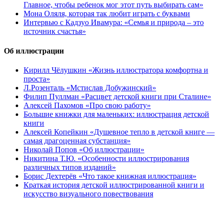
Главное, чтобы ребенок мог этот путь выбирать сам»
Мона Оляля, которая так любит играть с буквами
Интервью с Кадзуо Ивамура: «Семья и природа – это
источник счастья»
Об иллюстрации
Кирилл Чёлушкин «Жизнь иллюстратора комфортна и
проста»
Л.Розенталь «Мстислав Добужинский»
Филип Пуллман «Расцвет детской книги при Сталине»
Алексей Пахомов «Про свою работу»
Большие книжки для маленьких: иллюстрация детской
книги
Алексей Копейкин «Душевное тепло в детской книге —
самая драгоценная субстанция»
Николай Попов «Об иллюстрации»
Никитина Т.Ю. «Особенности иллюстрирования
различных типов изданий»
Борис Дехтерёв «Что такое книжная иллюстрация»
Краткая история детской иллюстрированной книги и
искусство визуального повествования