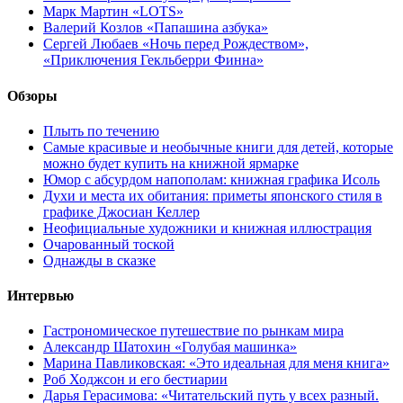
Марк Мартин «LOTS»
Валерий Козлов «Папашина азбука»
Сергей Любаев «Ночь перед Рождеством»,
«Приключения Гекльберри Финна»
Обзоры
Плыть по течению
Самые красивые и необычные книги для детей, которые
можно будет купить на книжной ярмарке
Юмор с абсурдом напополам: книжная графика Исоль
Духи и места их обитания: приметы японского стиля в
графике Джосиан Келлер
Неофициальные художники и книжная иллюстрация
Очарованный тоской
Однажды в сказке
Интервью
Гастрономическое путешествие по рынкам мира
Александр Шатохин «Голубая машинка»
Марина Павликовская: «Это идеальная для меня книга»
Роб Ходжсон и его бестиарии
Дарья Герасимова: «Читательский путь у всех разный.