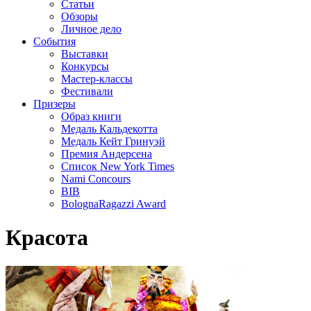
Статьи
Обзоры
Личное дело
События
Выставки
Конкурсы
Мастер-классы
Фестивали
Призеры
Образ книги
Медаль Кальдекотта
Медаль Кейт Гринуэй
Премия Андерсена
Список New York Times
Nami Concours
BIB
BolognaRagazzi Award
Красота