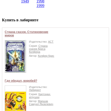
1949
1998
1999
Купить в лабиринте
Страна сказок. Столкновение
миров
Издательство:
АСТ
Серия:
Страна
сказок Криса
Колфера
Автор:
Колфер Крис
Где обедал, воробей?
Издательство:
Лабиринт
Серия:
Картонки-
игрушки
Автор:
Маршак
Самуил Яковлевич