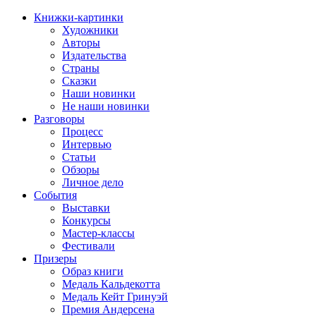
Книжки-картинки
Художники
Авторы
Издательства
Страны
Сказки
Наши новинки
Не наши новинки
Разговоры
Процесс
Интервью
Статьи
Обзоры
Личное дело
События
Выставки
Конкурсы
Мастер-классы
Фестивали
Призеры
Образ книги
Медаль Кальдекотта
Медаль Кейт Гринуэй
Премия Андерсена