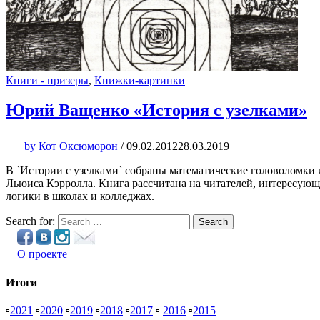
Книги - призеры
,
Книжки-картинки
Юрий Ващенко «История с узелками»
by
Кот Оксюморон
/
09.02.2012
28.03.2019
В `Истории с узелками` собраны математические головоломки и
Льюиса Кэрролла. Книга рассчитана на читателей, интересующ
логики в школах и колледжах.
Search for:
Search
О проекте
Итоги
▫
2021
▫
2020
▫
2019
▫
2018
▫
2017
▫
2016
▫
2015