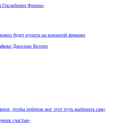
я Гекльберри Финна»
можно будет купить на книжной ярмарке
рафике Джосиан Келлер
авное, чтобы ребенок мог этот путь выбирать сам»
очник счастья»