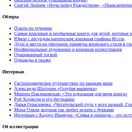
Сергей Любаев «Ночь перед Рождеством», «Приключени
Обзоры
Плыть по течению
Самые красивые и необычные книги для детей, которые 
Юмор с абсурдом напополам: книжная графика Исоль
Духи и места их обитания: приметы японского стиля в г
Неофициальные художники и книжная иллюстрация
Очарованный тоской
Однажды в сказке
Интервью
Гастрономическое путешествие по рынкам мира
Александр Шатохин «Голубая машинка»
Марина Павликовская: «Это идеальная для меня книга»
Роб Ходжсон и его бестиарии
Дарья Герасимова: «Читательский путь у всех разный. Гл
Мона Оляля, которая так любит играть с буквами
Интервью с Кадзуо Ивамура: «Семья и природа – это ист
Об иллюстрации