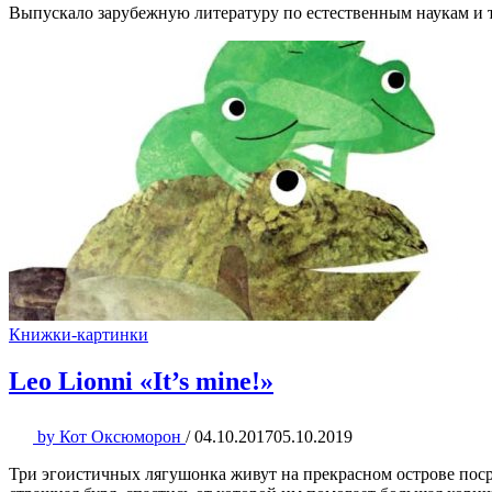
Выпускало зарубежную литературу по естественным наукам и 
Книжки-картинки
Leo Lionni «It’s mine!»
by
Кот Оксюморон
/
04.10.2017
05.10.2019
Три эгоистичных лягушонка живут на прекрасном острове посре