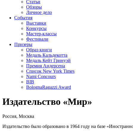
Статьи
Обзоры
Личное дело
События
Выставки
Конкурсы
Мастер-классы
Фестивали
Призеры
Образ книги
Медаль Кальдекотта
Медаль Кейт Гринуэй
Премия Андерсена
Список New York Times
Nami Concours
BIB
BolognaRagazzi Award
Издательство «Мир»
Россия, Москва
Издательство было образовано в 1964 году на базе «Иностранн