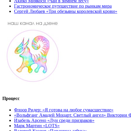
Акико Миякоси «Чай в зимнем лесу»
Гастрономическое путешествие по рынкам мира
Сергей Любаев «Три обезьяны королевской крови»
Процесс
Флоор Ридер: «Я готова на любое сумасшествие»
«Вольфганг Амадей Моцарт. Светлый ангел» Виктории
Изабель Арсено «Луи среди призраков»
Марк Мартин «LOTS»
Валерий Козлов «Папашина азбука»