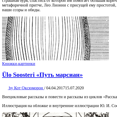
страшная буря, спастись от которой им помогает большая коричн
метафоричной притче, Лео Лионни с присущей ему простотой, 
наши ссоры и обиды.
Книжки-картинки
Ülo Soosteri «Путь марсиан»
by
Кот Оксюморон
/
04.04.2017
15.07.2020
Внецикловые рассказы и повести и рассказы из циклов «Расска
Иллюстрация на обложке и внутренние иллюстрации Ю. И. Соо