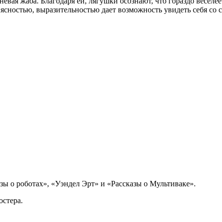
евая жаба. Благодаря ей, лягушки осознают, что гораздо веселее
ясностью, выразительностью дает возможность увидеть себя со
зы о роботах», «Уэндел Эрт» и «Рассказы о Мультиваке».
стера.