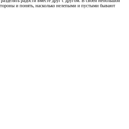
 разделять радости вместе друг с другом. В своей небольшой
 стороны и понять, насколько нелепыми и пустыми бывают