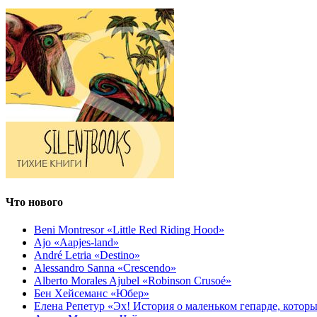
Что нового
Beni Montresor «Little Red Riding Hood»
Ajo «Aapjes-land»
André Letria «Destino»
Alessandro Sanna «Crescendo»
Alberto Morales Ajubel «Robinson Crusoé»
Бен Хейсеманс «Юбер»
Елена Репетур «Эх! История о маленьком гепарде, которы