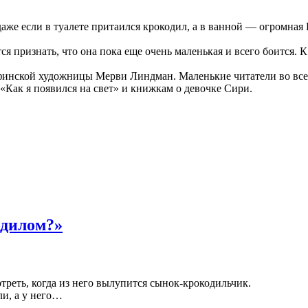
даже если в туалете притаился крокодил, а в ванной — огромная
ризнать, что она пока еще очень маленькая и всего боится. К с
инской художницы Мерви Линдман. Маленькие читатели во всем
Как я появился на свет» и книжкам о девочке Сири.
одилом?»
отреть, когда из него вылупится сынок-крокодильчик.
ли, а у него…