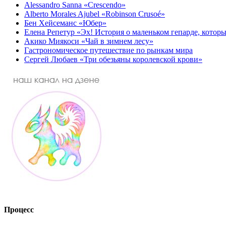
Alessandro Sanna «Crescendo»
Alberto Morales Ajubel «Robinson Crusoé»
Бен Хейсеманс «Юбер»
Елена Репетур «Эх! История о маленьком гепарде, которы
Акико Миякоси «Чай в зимнем лесу»
Гастрономическое путешествие по рынкам мира
Сергей Любаев «Три обезьяны королевской крови»
Процесс