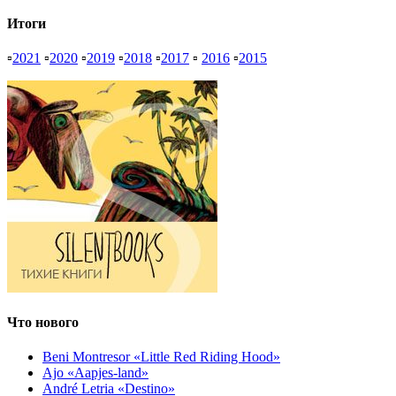
Итоги
▫
2021
▫
2020
▫
2019
▫
2018
▫
2017
▫
2016
▫
2015
Что нового
Beni Montresor «Little Red Riding Hood»
Ajo «Aapjes-land»
André Letria «Destino»