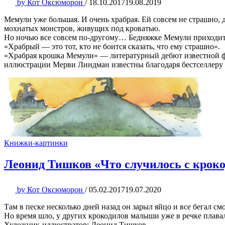
by
Кот Оксюморон
/
18.10.2017
19.08.2019
Мемули уже большая. И очень храбрая. Ей совсем не страшно, 
мохнатых монстров, живущих под кроватью.
Но ночью все совсем по-другому… Бедняжке Мемули приходится п
«Храбрый — это тот, кто не боится сказать, что ему страшно».
«Храбрая крошка Мемули» — литературный дебют известной ф
иллюстрации Мерви Линдман известны благодаря бестселлеру «
Книжки-картинки
Леонид Тишков «Что случилось с крок
by
Кот Оксюморон
/
05.02.2017
19.07.2020
Там в песке несколько дней назад он зарыл яйцо и все бегал см
Но время шло, у других крокодилов малыши уже в речке плава
Художник-иллюстратор: Леонид Тишков.