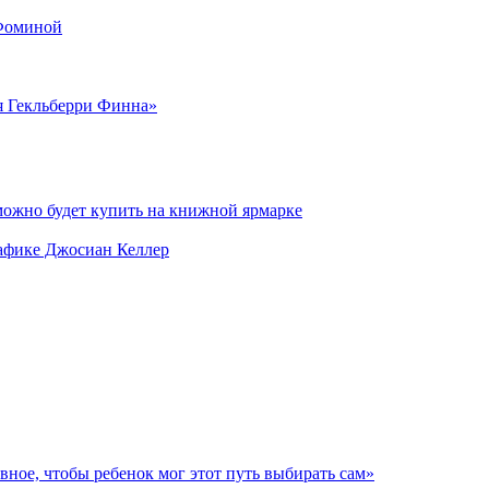
 Фоминой
я Гекльберри Финна»
можно будет купить на книжной ярмарке
рафике Джосиан Келлер
авное, чтобы ребенок мог этот путь выбирать сам»