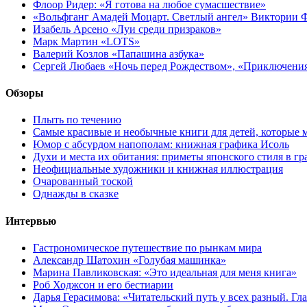
Флоор Ридер: «Я готова на любое сумасшествие»
«Вольфганг Амадей Моцарт. Светлый ангел» Виктории
Изабель Арсено «Луи среди призраков»
Марк Мартин «LOTS»
Валерий Козлов «Папашина азбука»
Сергей Любаев «Ночь перед Рождеством», «Приключени
Обзоры
Плыть по течению
Самые красивые и необычные книги для детей, которые 
Юмор с абсурдом напополам: книжная графика Исоль
Духи и места их обитания: приметы японского стиля в г
Неофициальные художники и книжная иллюстрация
Очарованный тоской
Однажды в сказке
Интервью
Гастрономическое путешествие по рынкам мира
Александр Шатохин «Голубая машинка»
Марина Павликовская: «Это идеальная для меня книга»
Роб Ходжсон и его бестиарии
Дарья Герасимова: «Читательский путь у всех разный. Гл