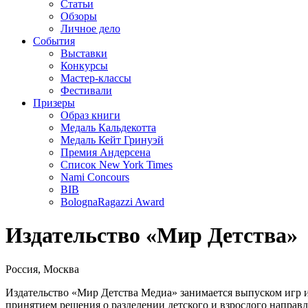
Статьи
Обзоры
Личное дело
События
Выставки
Конкурсы
Мастер-классы
Фестивали
Призеры
Образ книги
Медаль Кальдекотта
Медаль Кейт Гринуэй
Премия Андерсена
Список New York Times
Nami Concours
BIB
BolognaRagazzi Award
Издательство «Мир Детства»
Россия, Москва
Издательство «Мир Детства Медиа» занимается выпуском игр и
принятием решения о разделении детского и взрослого направ