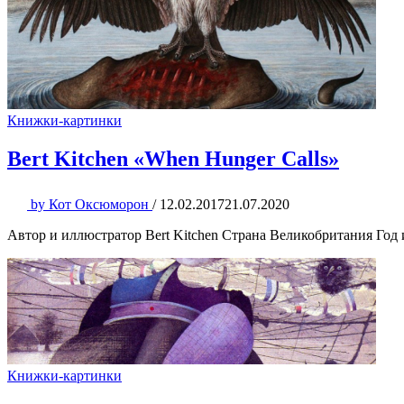
Книжки-картинки
Bert Kitchen «When Hunger Calls»
by
Кот Оксюморон
/
12.02.2017
21.07.2020
Автор и иллюстратор Bert Kitchen Страна Великобритания Год
Книжки-картинки