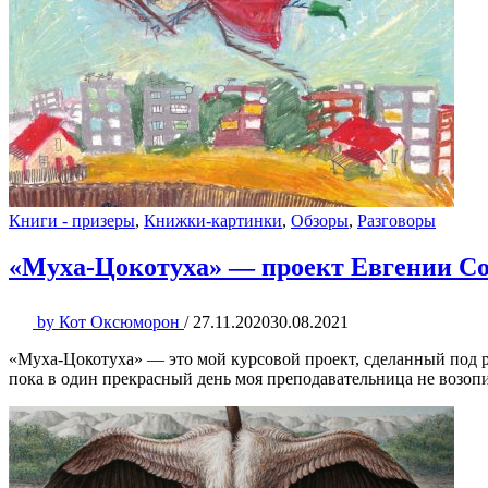
Книги - призеры
,
Книжки-картинки
,
Обзоры
,
Разговоры
«Муха-Цокотуха» — проект Евгении С
by
Кот Оксюморон
/
27.11.2020
30.08.2021
«Муха-Цокотуха» — это мой курсовой проект, сделанный под ру
пока в один прекрасный день моя преподавательница не возопи