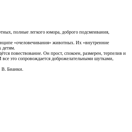
отных, полные легкого юмора, доброго подсмеивания,
принципе «очеловечивания» животных. Их «внутренние
 детям.
ётся повествование. Он прост, спокоен, размерен, терпелив и
 И все это сопровождается доброжелательными шутками,
 В. Бианки.