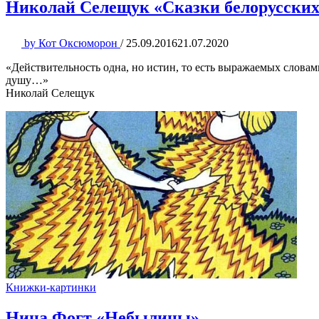
Николай Селещук «Сказки белорусских
by
Кот Оксюморон
/
25.09.2016
21.07.2020
«Действительность одна, но истин, то есть выражаемых слова
душу…»
Николай Селещук
Книжки-картинки
Нина Фогт «Небылицы»