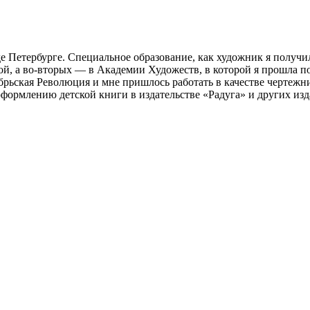
е Петербурге. Специальное образование, как художник я получ
ой, а во-вторых — в Академии Художеств, в которой я прошла п
ьская Революция и мне пришлось работать в качестве чертежниц
оформлению детской книги в издательстве «Радуга» и других изд