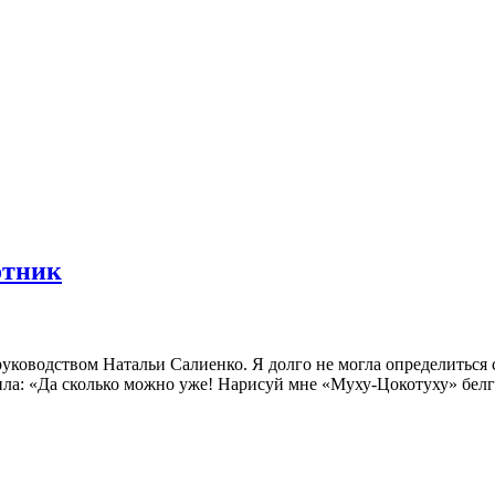
отник
ководством Натальи Салиенко. Я долго не могла определиться с
ла: «Да сколько можно уже! Нарисуй мне «Муху-Цокотуху» белго