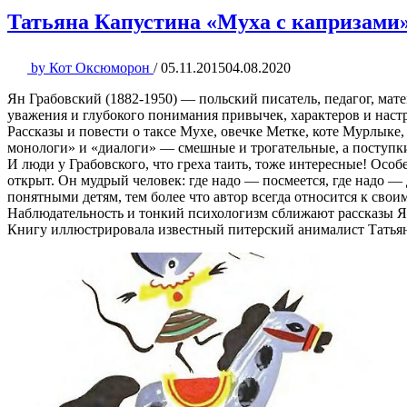
Татьяна Капустина «Муха с капризами
by
Кот Оксюморон
/
05.11.2015
04.08.2020
Ян Грабовский (1882-1950) — польский писатель, педагог, ма
уважения и глубокого понимания привычек, характеров и настр
Рассказы и повести о таксе Мухе, овечке Метке, коте Мурлык
монологи» и «диалоги» — смешные и трогательные, а поступк
И люди у Грабовского, что греха таить, тоже интересные! Особ
открыт. Он мудрый человек: где надо — посмеется, где надо 
понятными детям, тем более что автор всегда относится к сво
Наблюдательность и тонкий психологизм сближают рассказы Я.
Книгу иллюстрировала известный питерский анималист Татья