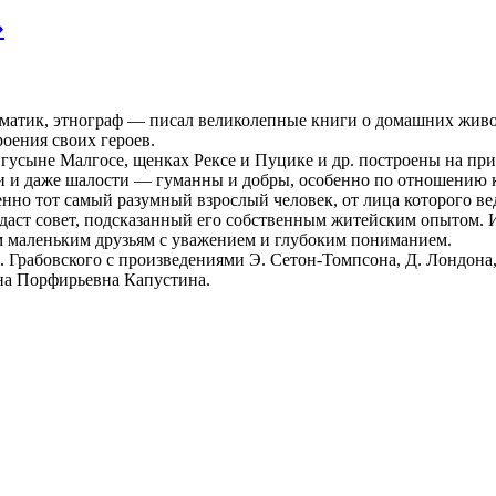
»
тематик, этнограф — писал великолепные книги о домашних жив
оения своих героев.
е, гусыне Малгосе, щенках Рексе и Пуцике и др. построены на 
и и даже шалости — гуманны и добры, особенно по отношению к
енно тот самый разумный взрослый человек, от лица которого вед
— даст совет, подсказанный его собственным житейским опытом.
им маленьким друзьям с уважением и глубоким пониманием.
 Грабовского с произведениями Э. Сетон-Томпсона, Д. Лондона,
на Порфирьевна Капустина.