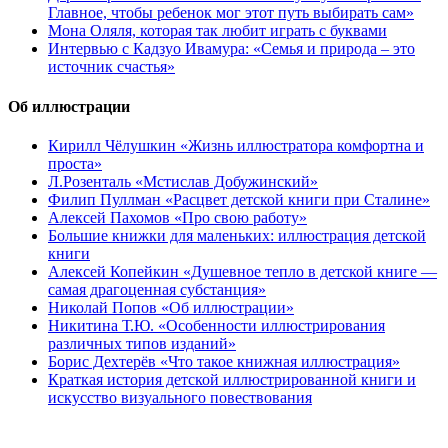
Главное, чтобы ребенок мог этот путь выбирать сам»
Мона Оляля, которая так любит играть с буквами
Интервью с Кадзуо Ивамура: «Семья и природа – это
источник счастья»
Об иллюстрации
Кирилл Чёлушкин «Жизнь иллюстратора комфортна и
проста»
Л.Розенталь «Мстислав Добужинский»
Филип Пуллман «Расцвет детской книги при Сталине»
Алексей Пахомов «Про свою работу»
Большие книжки для маленьких: иллюстрация детской
книги
Алексей Копейкин «Душевное тепло в детской книге —
самая драгоценная субстанция»
Николай Попов «Об иллюстрации»
Никитина Т.Ю. «Особенности иллюстрирования
различных типов изданий»
Борис Дехтерёв «Что такое книжная иллюстрация»
Краткая история детской иллюстрированной книги и
искусство визуального повествования