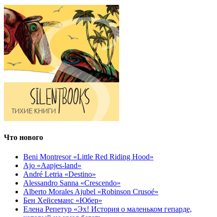
Что нового
Beni Montresor «Little Red Riding Hood»
Ajo «Aapjes-land»
André Letria «Destino»
Alessandro Sanna «Crescendo»
Alberto Morales Ajubel «Robinson Crusoé»
Бен Хейсеманс «Юбер»
Елена Репетур «Эх! История о маленьком гепарде,