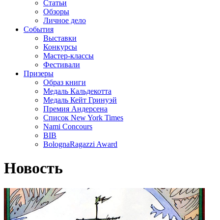
Статьи
Обзоры
Личное дело
События
Выставки
Конкурсы
Мастер-классы
Фестивали
Призеры
Образ книги
Медаль Кальдекотта
Медаль Кейт Гринуэй
Премия Андерсена
Список New York Times
Nami Concours
BIB
BolognaRagazzi Award
Новость