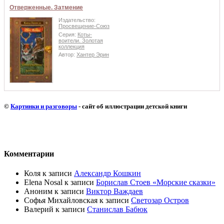
Отверженные. Затмение
Издательство:
Просвещение-Союз
Серия:
Коты-
воители. Золотая
коллекция
Автор:
Хантер Эрин
©
Картинки и разговоры
- сайт об иллюстрации детской книги
Комментарии
Коля
к записи
Александр Кошкин
Elena Nosal
к записи
Борислав Стоев «Морские сказки»
Аноним
к записи
Виктор Важдаев
Софья Михайловская
к записи
Светозар Остров
Валерий
к записи
Станислав Бабюк