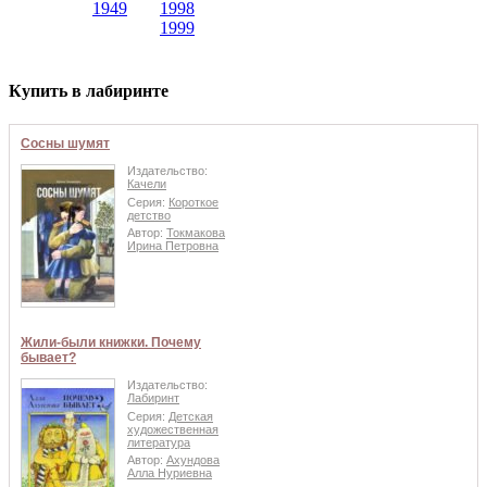
1949
1998
1999
Купить в лабиринте
Сосны шумят
Издательство:
Качели
Серия:
Короткое
детство
Автор:
Токмакова
Ирина Петровна
Жили-были книжки. Почему
бывает?
Издательство:
Лабиринт
Серия:
Детская
художественная
литература
Автор:
Ахундова
Алла Нуриевна