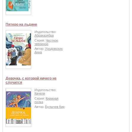
Пятеро на льдине
Издательство:
Абраказябра
Серия:
Честное
звериное
Автор:
Уродовских
Анна
Девочка, с которой ничего не
случится
Издательство:
Качели
Серия:
Книжная
полка
Автор:
Булычев Кир