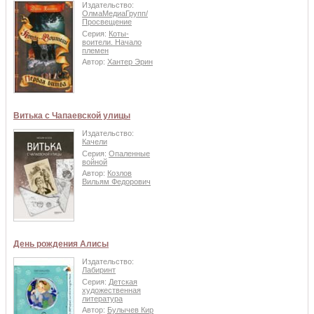
Издательство:
ОлмаМедиаГрупп/
Просвещение
Серия:
Коты-
воители. Начало
племен
Автор:
Хантер Эрин
Витька с Чапаевской улицы
Издательство:
Качели
Серия:
Опаленные
войной
Автор:
Козлов
Вильям Федорович
День рождения Алисы
Издательство:
Лабиринт
Серия:
Детская
художественная
литература
Автор:
Булычев Кир