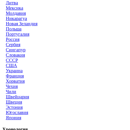
Литва
Мексика
Молдавия
Никарагуа
Новая Зеландия
Польша
Португалия
Россия
Сербия
Сингапур
Словакия
СССР
США
Украина
Франция
Хорватия
Чехия
Чили
Швейцария
Швеция
Эстония
Югославия
Япония
Хронология