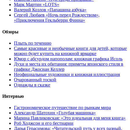
Марк Мартин «LOTS»
Валерий Козлов «Папашина азбука»
Сергей Любаев «Ночь перед Рождеством»,
«Приключения Гекльберри Финна»
Обзоры
Плыть по течению
Самые красивые и необычные книги для детей, которые
можно будет купить на книжной ярмарке
Юмор с абсурдом напополам: книжная графика Исоль
Духи и места их обитания: приметы японского стиля в
графике Джосиан Келлер
Неофициальные художники и книжная иллюстрация
Очарованный тоской
Однажды в сказке
Интервью
Гастрономическое путешествие по рынкам мира
Александр Шатохин «Голубая машинка»
Марина Павликовская: «Это идеальная для меня книга»
Роб Ходжсон и его бестиарии
Дарья Герасимова: «Читательский путь у всех разный.