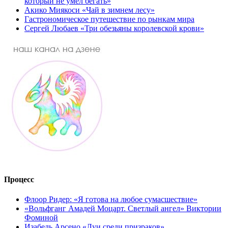
который не умел бегать»
Акико Миякоси «Чай в зимнем лесу»
Гастрономическое путешествие по рынкам мира
Сергей Любаев «Три обезьяны королевской крови»
Процесс
Флоор Ридер: «Я готова на любое сумасшествие»
«Вольфганг Амадей Моцарт. Светлый ангел» Виктории
Фоминой
Изабель Арсено «Луи среди призраков»