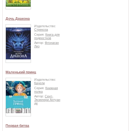
Дочь Дракона
Издательство:
Стрекоза
Серия:
Книга для
подростков
Автор:
Флэнаган
Лиз
Маленький принц
Издательство:
Качели
Серия:
Книжная
полка
Автор:
Сент-
Экзюпери Антуан
де
Первая битва