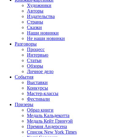
Художники
Авторы
Издательства
Страны
Сказки
Наши новинки
Не наши новинки
Разговоры
Процесс
Интервью
Статьи
Обзоры
Личное дело
События
Выставки
Конкурсы
Мастер-классы
Фестивали
Призеры
Образ книги
Медаль Кальдекотта
Медаль Кейт Гринуэй
Премия Андерсена
Список New York Times