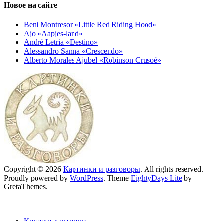
Новое на сайте
Beni Montresor «Little Red Riding Hood»
Ajo «Aapjes-land»
André Letria «Destino»
Alessandro Sanna «Crescendo»
Alberto Morales Ajubel «Robinson Crusoé»
Copyright © 2026
Картинки и разговоры
. All rights reserved.
Proudly powered by
WordPress
. Theme
EightyDays Lite
by
GretaThemes.
Книжки-картинки