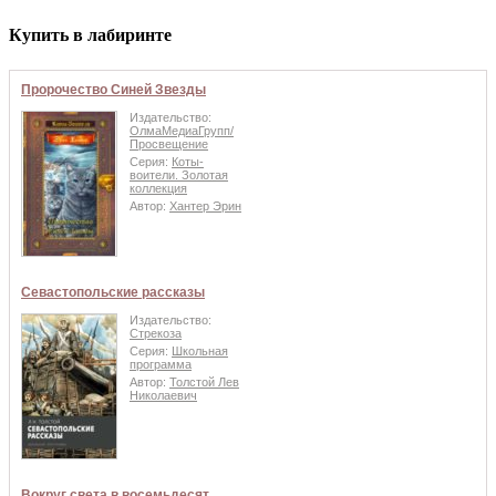
Купить в лабиринте
Пророчество Синей Звезды
Издательство:
ОлмаМедиаГрупп/
Просвещение
Серия:
Коты-
воители. Золотая
коллекция
Автор:
Хантер Эрин
Севастопольские рассказы
Издательство:
Стрекоза
Серия:
Школьная
программа
Автор:
Толстой Лев
Николаевич
Вокруг света в восемьдесят