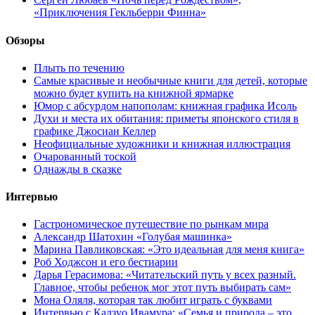
«Приключения Гекльберри Финна»
Обзоры
Плыть по течению
Самые красивые и необычные книги для детей, которые
можно будет купить на книжной ярмарке
Юмор с абсурдом напополам: книжная графика Исоль
Духи и места их обитания: приметы японского стиля в
графике Джосиан Келлер
Неофициальные художники и книжная иллюстрация
Очарованный тоской
Однажды в сказке
Интервью
Гастрономическое путешествие по рынкам мира
Александр Шатохин «Голубая машинка»
Марина Павликовская: «Это идеальная для меня книга»
Роб Ходжсон и его бестиарии
Дарья Герасимова: «Читательский путь у всех разный.
Главное, чтобы ребенок мог этот путь выбирать сам»
Мона Оляля, которая так любит играть с буквами
Интервью с Кадзуо Ивамура: «Семья и природа – это