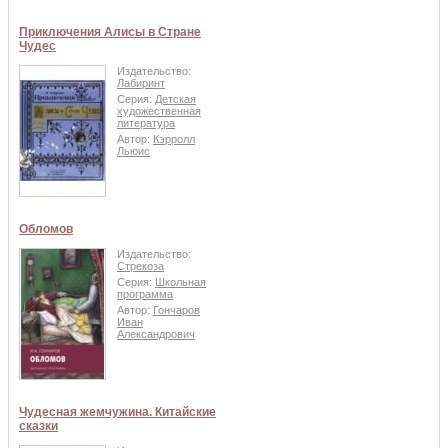
Приключения Алисы в Стране
Чудес
Издательство:
Лабиринт
Серия:
Детская
художественная
литература
Автор:
Кэрролл
Льюис
Обломов
Издательство:
Стрекоза
Серия:
Школьная
программа
Автор:
Гончаров
Иван
Александрович
Чудесная жемчужина. Китайские
сказки