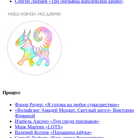
Сергей Любаев «Три обезьяны королевской крови»
Процесс
Флоор Ридер: «Я готова на любое сумасшествие»
«Вольфганг Амадей Моцарт. Светлый ангел» Виктории
Фоминой
Изабель Арсено «Луи среди призраков»
Марк Мартин «LOTS»
Валерий Козлов «Папашина азбука»
Сергей Любаев «Ночь перед Рождеством»,