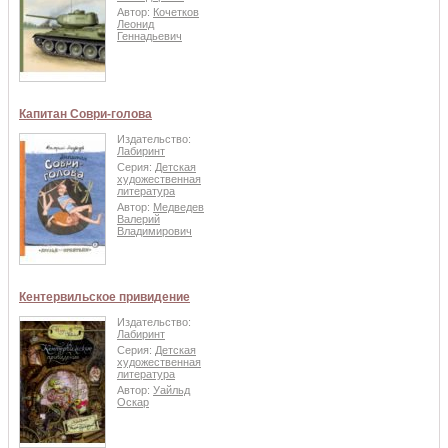
Автор:
Кочетков
Леонид
Геннадьевич
Капитан Соври-голова
Издательство:
Лабиринт
Серия:
Детская
художественная
литература
Автор:
Медведев
Валерий
Владимирович
Кентервильское привидение
Издательство:
Лабиринт
Серия:
Детская
художественная
литература
Автор:
Уайльд
Оскар