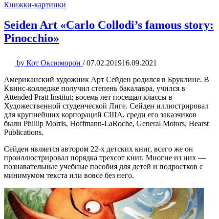
Книжки-картинки
Seiden Art «Carlo Collodi’s famous story:
Pinocchio»
by
Кот Оксюморон
/
07.02.2019
16.09.2021
Американский художник Арт Сейден родился в Бруклине. В
Квинс-колледже получил степень бакалавра, учился в
Attended Pratt Institut; восемь лет посещал классы в
Художественной студенческой Лиге. Сейден иллюстрировал
для крупнейших корпораций США, среди его заказчиков
были Phillip Morris, Hoffmann-LaRoche, General Motors, Hearst
Publications.
Сейден является автором 22-х детских книг, всего же он
проиллюстрировал порядка трехсот книг. Многие из них —
познавательные учебные пособия для детей и подростков с
минимумом текста или вовсе без него.