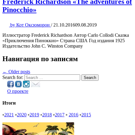
Frederick Richardson «The adventures of
Pinocchio»
by
Кот Оксюморон
/
21.10.2016
09.08.2019
Иллюстратор Frederick Richardson Автор Carlo Collodi Сказка
«Приключения Пиноккио» Страна США Год издания 1925
Издательство John C. Winston Company
Навигация по записям
← Older posts
Search for:
Search
О проекте
Итоги
▫
2021
▫
2020
▫
2019
▫
2018
▫
2017
▫
2016
▫
2015