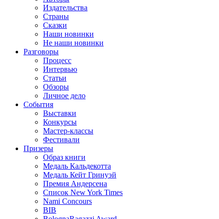
Издательства
Страны
Сказки
Наши новинки
Не наши новинки
Разговоры
Процесс
Интервью
Статьи
Обзоры
Личное дело
События
Выставки
Конкурсы
Мастер-классы
Фестивали
Призеры
Образ книги
Медаль Кальдекотта
Медаль Кейт Гринуэй
Премия Андерсена
Список New York Times
Nami Concours
BIB
BolognaRagazzi Award