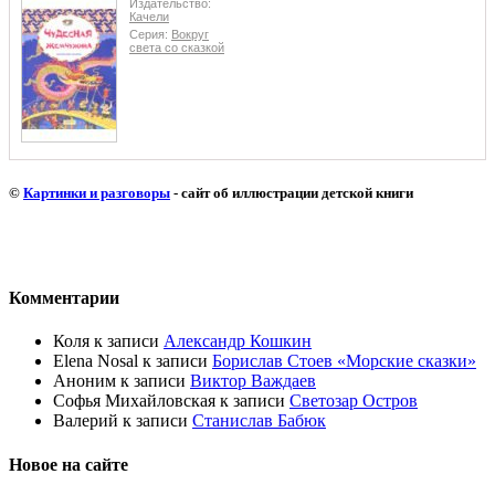
Издательство:
Качели
Серия:
Вокруг
света со сказкой
©
Картинки и разговоры
- сайт об иллюстрации детской книги
Комментарии
Коля
к записи
Александр Кошкин
Elena Nosal
к записи
Борислав Стоев «Морские сказки»
Аноним
к записи
Виктор Важдаев
Софья Михайловская
к записи
Светозар Остров
Валерий
к записи
Станислав Бабюк
Новое на сайте