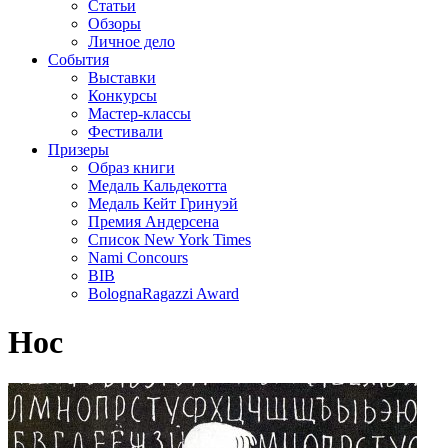
Статьи
Обзоры
Личное дело
События
Выставки
Конкурсы
Мастер-классы
Фестивали
Призеры
Образ книги
Медаль Кальдекотта
Медаль Кейт Гринуэй
Премия Андерсена
Список New York Times
Nami Concours
BIB
BolognaRagazzi Award
Нос