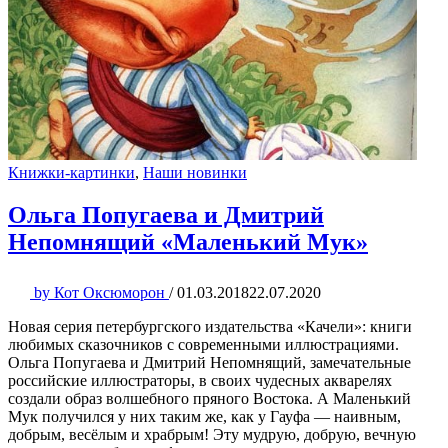
Книжки-картинки
,
Наши новинки
Ольга Попугаева и Дмитрий
Непомнящий «Маленький Мук»
by
Кот Оксюморон
/
01.03.2018
22.07.2020
Новая серия петербургского издательства «Качели»: книги
любимых сказочников с современными иллюстрациями.
Ольга Попугаева и Дмитрий Непомнящий, замечательные
российские иллюстраторы, в своих чудесных акварелях
создали образ волшебного пряного Востока. А Маленький
Мук получился у них таким же, как у Гауфа — наивным,
добрым, весёлым и храбрым! Эту мудрую, добрую, вечную