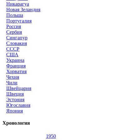
Никарагуа
Новая Зеландия
Польша
Португалия
Россия
Сербия
Сингапур
Словакия
СССР
США
Украина
Франция
Хорватия
Чехия
Чили
Швейцария
Швеция
Эстония
Югославия
Япония
Хронология
1950