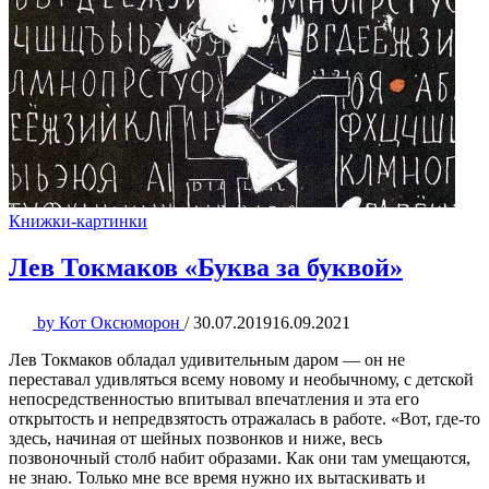
Книжки-картинки
Лев Токмаков «Буква за буквой»
by
Кот Оксюморон
/
30.07.2019
16.09.2021
Лев Токмаков обладал удивительным даром — он не
переставал удивляться всему новому и необычному, с детской
непосредственностью впитывал впечатления и эта его
открытость и непредвзятость отражалась в работе. «Вот, где-то
здесь, начиная от шейных позвонков и ниже, весь
позвоночный столб набит образами. Как они там умещаются,
не знаю. Только мне все время нужно их вытаскивать и