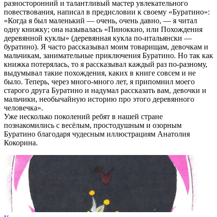
разносторонний и талантливый мастер увлекательного
повествования, написал в предисловии к своему «Буратино»:
«Когда я был маленький — очень, очень давно, — я читал
одну книжку; она называлась «Пиноккио, или Похождения
деревянной куклы» (деревянная кукла по-итальянски —
буратино). Я часто рассказывал моим товарищам, девочкам и
мальчикам, занимательные приключения Буратино. Но так как
книжка потерялась, то я рассказывал каждый раз по-разному,
выдумывал такие похождения, каких в книге совсем и не
было. Теперь, через много-много лет, я припомнил моего
старого друга Буратино и надумал рассказать вам, девочки и
мальчики, необычайную историю про этого деревянного
человечка».
Уже несколько поколений ребят в нашей стране
познакомились с весёлым, простодушным и озорным
Буратино благодаря чудесным иллюстрациям Анатолия
Кокорина.