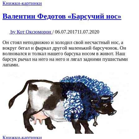
Книжки-картинки
Валентин Федотов «Барсучий нос»
by
Кот Оксюморон
/
06.07.2017
11.07.2020
Он стоял неподвижно и холодил свой несчастный нос, а
вокруг бегал и фыркал другой маленький барсучонок. Он
волновался и толкал нашего барсука носом в живот. Наш
барсук рычал на него на него и лягал задними пушистыми
лапами.
Книжки-картинки