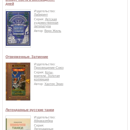
дней
Издательство:
Лабиринт
Серия:
Детская
художественная
литература
Автор:
Верн Жюль
Отверженные. Затмение
Издательство:
Просвещение-Союз
Серия:
Коты-
воители. Золотая
коллекция
Автор:
Хантер Эрин
Легендарные русские танки
Издательство:
Абраказябра
Серия:
Легендарные