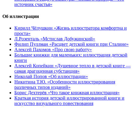
источник счастья»
Об иллюстрации
Кирилл Чёлушкин «Жизнь иллюстратора комфортна и
проста»
Л.Розенталь «Мстислав Добужинский»
Филип Пуллман «Расцвет детской книги при Сталине»
Алексей Пахомов «Про свою работу»
Большие книжки для маленьких: иллюстрация детской
книги
Алексей Копейкин «Душевное тепло в детской книге —
самая драгоценная субстанция»
Николай Попов «Об иллюстрации»
Никитина Т.Ю. «Особенности иллюстрирования
различных типов изданий»
Борис Дехтерёв «Что такое книжная иллюстрация»
Краткая история детской иллюстрированной книги и
искусство визуального повествования