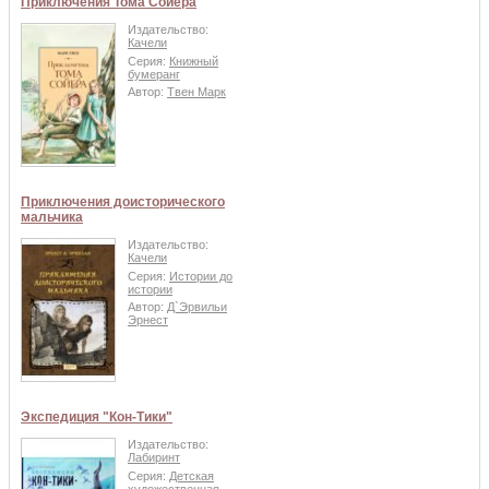
Приключения Тома Сойера
Издательство:
Качели
Серия:
Книжный
бумеранг
Автор:
Твен Марк
Приключения доисторического
мальчика
Издательство:
Качели
Серия:
Истории до
истории
Автор:
Д`Эрвильи
Эрнест
Экспедиция "Кон-Тики"
Издательство:
Лабиринт
Серия:
Детская
художественная