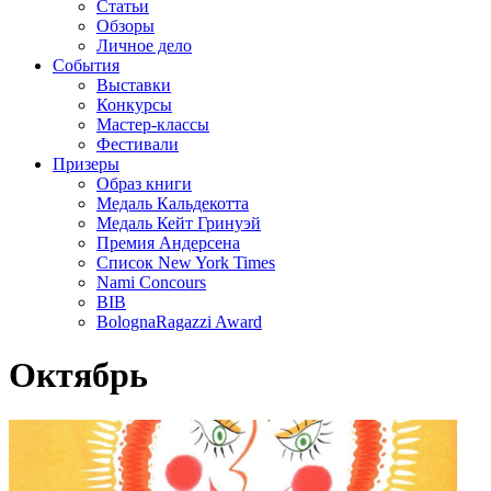
Статьи
Обзоры
Личное дело
События
Выставки
Конкурсы
Мастер-классы
Фестивали
Призеры
Образ книги
Медаль Кальдекотта
Медаль Кейт Гринуэй
Премия Андерсена
Список New York Times
Nami Concours
BIB
BolognaRagazzi Award
Октябрь