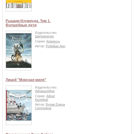
Рыцари Изумруда. Том 1.
Волшебные дети
Издательство:
Шиповничек
Серия:
Комиксы
Автор:
Робийар Анн
Лицей "Морская миля"
Издательство:
Абраказябра
Серия:
Абра!
Казябра!
Автор:
Бурак Елена
Сергеевна