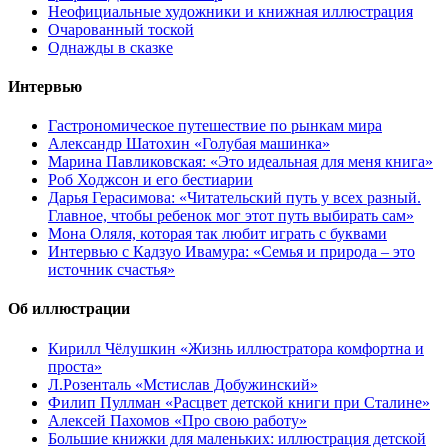
Неофициальные художники и книжная иллюстрация
Очарованный тоской
Однажды в сказке
Интервью
Гастрономическое путешествие по рынкам мира
Александр Шатохин «Голубая машинка»
Марина Павликовская: «Это идеальная для меня книга»
Роб Ходжсон и его бестиарии
Дарья Герасимова: «Читательский путь у всех разный.
Главное, чтобы ребенок мог этот путь выбирать сам»
Мона Оляля, которая так любит играть с буквами
Интервью с Кадзуо Ивамура: «Семья и природа – это
источник счастья»
Об иллюстрации
Кирилл Чёлушкин «Жизнь иллюстратора комфортна и
проста»
Л.Розенталь «Мстислав Добужинский»
Филип Пуллман «Расцвет детской книги при Сталине»
Алексей Пахомов «Про свою работу»
Большие книжки для маленьких: иллюстрация детской