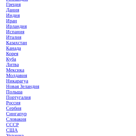
Греция
Дания
Индия
Иран
Ирландия
Испания
Италия
Казахстан
Канада
Корея
Куба
Литва
Мексика
Молдавия
Никарагуа
Новая Зеландия
Польша
Португалия
Россия
Сербия
Сингапур
Словакия
СССР
США
Украина