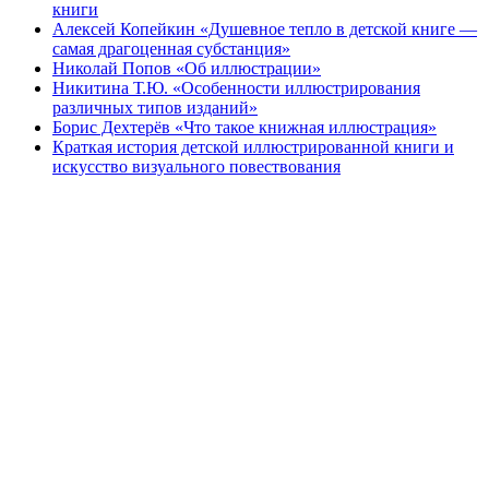
книги
Алексей Копейкин «Душевное тепло в детской книге —
самая драгоценная субстанция»
Николай Попов «Об иллюстрации»
Никитина Т.Ю. «Особенности иллюстрирования
различных типов изданий»
Борис Дехтерёв «Что такое книжная иллюстрация»
Краткая история детской иллюстрированной книги и
искусство визуального повествования