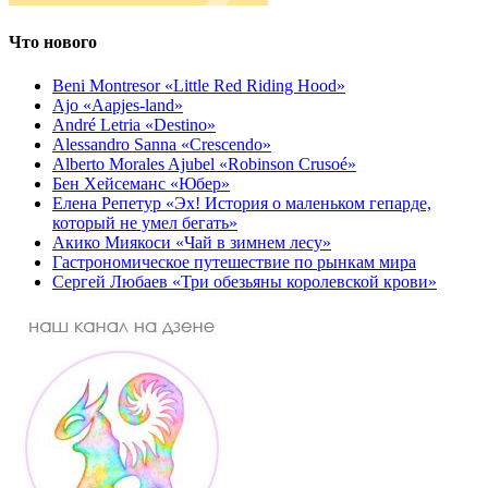
Что нового
Beni Montresor «Little Red Riding Hood»
Ajo «Aapjes-land»
André Letria «Destino»
Alessandro Sanna «Crescendo»
Alberto Morales Ajubel «Robinson Crusoé»
Бен Хейсеманс «Юбер»
Елена Репетур «Эх! История о маленьком гепарде,
который не умел бегать»
Акико Миякоси «Чай в зимнем лесу»
Гастрономическое путешествие по рынкам мира
Сергей Любаев «Три обезьяны королевской крови»