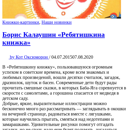
Книжки-картинки
,
Наши новинки
Борис Калаушин «Ребятишкина
книжка»
by
Кот Оксюморон
/
04.07.2015
07.08.2020
В «Ребятишкину книжку», пользовавшуюся огромным
успехом в советские времена, кроме всем знакомых и
любимых произведений, вошли десятки считалок, загадок,
дразнилок, шуток и басен. Современные дети будут рады
прочитать смешные сказки, в которых Баба-Яга соревнуется в
скорости с самолетами, а горошина спасается от медведя в
детском саду.
Добрые, яркие, выразительные иллюстрации можно
бесконечно много раз рассматривать — заглядывать в окошки
на вечерней странице, радоваться вместе с лягушками,
которые научились прыгать, смеяться над недотепами и
замарашками. Удивительные рисунки помогут отгадать
загадки, но не сразу, надо еще будет подумать, догадаться…