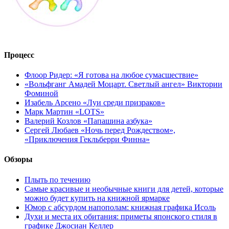
Процесс
Флоор Ридер: «Я готова на любое сумасшествие»
«Вольфганг Амадей Моцарт. Светлый ангел» Виктории
Фоминой
Изабель Арсено «Луи среди призраков»
Марк Мартин «LOTS»
Валерий Козлов «Папашина азбука»
Сергей Любаев «Ночь перед Рождеством»,
«Приключения Гекльберри Финна»
Обзоры
Плыть по течению
Самые красивые и необычные книги для детей, которые
можно будет купить на книжной ярмарке
Юмор с абсурдом напополам: книжная графика Исоль
Духи и места их обитания: приметы японского стиля в
графике Джосиан Келлер