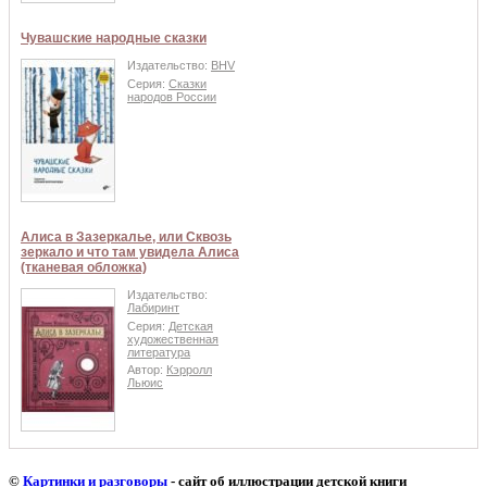
Чувашские народные сказки
Издательство:
BHV
Серия:
Сказки
народов России
Алиса в Зазеркалье, или Сквозь
зеркало и что там увидела Алиса
(тканевая обложка)
Издательство:
Лабиринт
Серия:
Детская
художественная
литература
Автор:
Кэрролл
Льюис
©
Картинки и разговоры
- сайт об иллюстрации детской книги