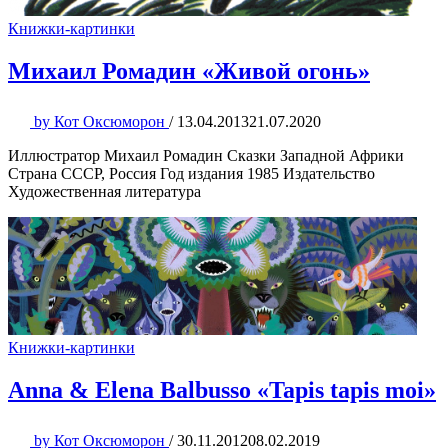
Книжки-картинки
Михаил Ромадин «Живой огонь»
by
Кот Оксюморон
/
13.04.2013
21.07.2020
Иллюстратор Михаил Ромадин Сказки Западной Африки
Страна СССР, Россия Год издания 1985 Издательство
Художественная литература
Книжки-картинки
Anna & Elena Balbusso «Tapis tapis moi»
by
Кот Оксюморон
/
30.11.2012
08.02.2019