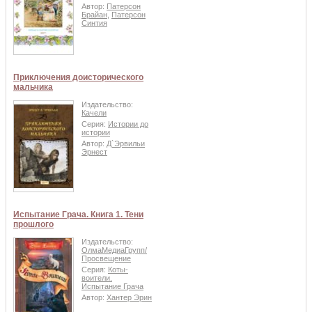
Автор:
Патерсон
Брайан
,
Патерсон
Синтия
Приключения доисторического
мальчика
Издательство:
Качели
Серия:
Истории до
истории
Автор:
Д`Эрвильи
Эрнест
Испытание Грача. Книга 1. Тени
прошлого
Издательство:
ОлмаМедиаГрупп/
Просвещение
Серия:
Коты-
воители.
Испытание Грача
Автор:
Хантер Эрин