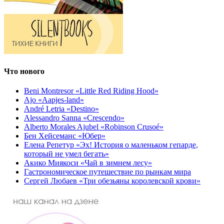
Что нового
Beni Montresor «Little Red Riding Hood»
Ajo «Aapjes-land»
André Letria «Destino»
Alessandro Sanna «Crescendo»
Alberto Morales Ajubel «Robinson Crusoé»
Бен Хейсеманс «Юбер»
Елена Репетур «Эх! История о маленьком гепарде,
который не умел бегать»
Акико Миякоси «Чай в зимнем лесу»
Гастрономическое путешествие по рынкам мира
Сергей Любаев «Три обезьяны королевской крови»