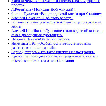
Кирилл Чёлушкин «Жизнь иллюстратора комфортна и
проста»
Л.Розенталь «Мстислав Добужинский»
Филип Пуллман «Расцвет детской книги при Сталине»
Алексей Пахомов «Про свою работу»
Большие книжки для маленьких: иллюстрация детской
книги
Алексей Копейкин «Душевное тепло в детской книге —
самая драгоценная субстанция»
Николай Попов «Об иллюстрации»
Никитина Т.Ю. «Особенности иллюстрирования
различных типов изданий»
Борис Дехтерёв «Что такое книжная иллюстрация»
Краткая история детской иллюстрированной книги и
искусство визуального повествования