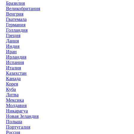
Бразилия
Великобритания
Венгрия
Гватемала
Германия
Голландия
Греция
Дания
Индия
Иран
Ирландия
Испания
Италия
Казахстан
Канада
Корея
Куба
Литва
Мексика
Молдавия
Никарагуа
Новая Зеландия
Польша
Португалия
Россия