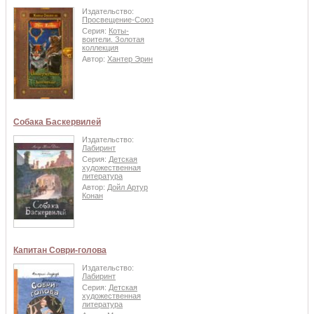
Издательство:
Просвещение-Союз
Серия:
Коты-
воители. Золотая
коллекция
Автор:
Хантер Эрин
Собака Баскервилей
Издательство:
Лабиринт
Серия:
Детская
художественная
литература
Автор:
Дойл Артур
Конан
Капитан Соври-голова
Издательство:
Лабиринт
Серия:
Детская
художественная
литература