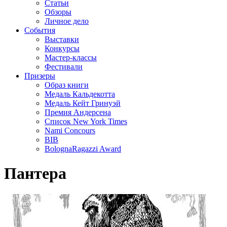
Статьи
Обзоры
Личное дело
События
Выставки
Конкурсы
Мастер-классы
Фестивали
Призеры
Образ книги
Медаль Кальдекотта
Медаль Кейт Гринуэй
Премия Андерсена
Список New York Times
Nami Concours
BIB
BolognaRagazzi Award
Пантера