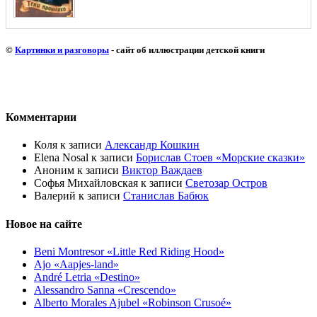
©
Картинки и разговоры
- сайт об иллюстрации детской книги
Комментарии
Коля
к записи
Александр Кошкин
Elena Nosal
к записи
Борислав Стоев «Морские сказки»
Аноним
к записи
Виктор Важдаев
Софья Михайловская
к записи
Светозар Остров
Валерий
к записи
Станислав Бабюк
Новое на сайте
Beni Montresor «Little Red Riding Hood»
Ajo «Aapjes-land»
André Letria «Destino»
Alessandro Sanna «Crescendo»
Alberto Morales Ajubel «Robinson Crusoé»