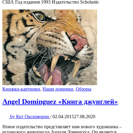
США Год издания 1993 Издательство Scholastic
Книжки-картинки
,
Наши новинки
,
Обзоры
Angel Dominguez «Книга джунглей»
by
Кот Оксюморон
/
02.04.2015
27.08.2020
Новое издательство представляет нам нового художника –
испанского живописца Анхеля Домингеса. Он является