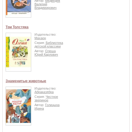
Автор:
Медведев
Валерий
Владимирович
Три Толстяка
Издательство:
Махаон
Серия:
Библиотека
детской классики
Автор:
Олеша
Юрий Карлович
Знаменитые животные
Издательство:
Абраказябра
Серия:
Честное
звериное
Автор:
Голицына
Ирина