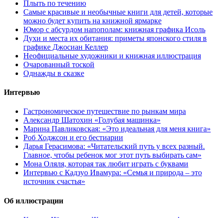
Плыть по течению
Самые красивые и необычные книги для детей, которые
можно будет купить на книжной ярмарке
Юмор с абсурдом напополам: книжная графика Исоль
Духи и места их обитания: приметы японского стиля в
графике Джосиан Келлер
Неофициальные художники и книжная иллюстрация
Очарованный тоской
Однажды в сказке
Интервью
Гастрономическое путешествие по рынкам мира
Александр Шатохин «Голубая машинка»
Марина Павликовская: «Это идеальная для меня книга»
Роб Ходжсон и его бестиарии
Дарья Герасимова: «Читательский путь у всех разный.
Главное, чтобы ребенок мог этот путь выбирать сам»
Мона Оляля, которая так любит играть с буквами
Интервью с Кадзуо Ивамура: «Семья и природа – это
источник счастья»
Об иллюстрации