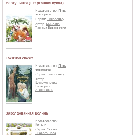
Вертушинки (+ картонная кукла)
Издательство:
Пять
четвертей
Серия:
Понарошку
Автор:
Михеева
Тамара Витальевна
Таёжная сказка
Издательство:
Пять
четвертей
Серия:
Понарошку
Автор:
Шелеметьева
Екатерина
Алексеевна
Заколдованная долина
Издательство:
Качели
Серия:
Сказки
Лисьего Леса