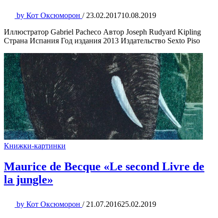
by
Кот Оксюморон
/
23.02.2017
10.08.2019
Иллюстратор Gabriel Pacheco Автор Joseph Rudyard Kipling
Страна Испания Год издания 2013 Издательство Sexto Piso
Книжки-картинки
Maurice de Becque «Le second Livre de
la jungle»
by
Кот Оксюморон
/
21.07.2016
25.02.2019