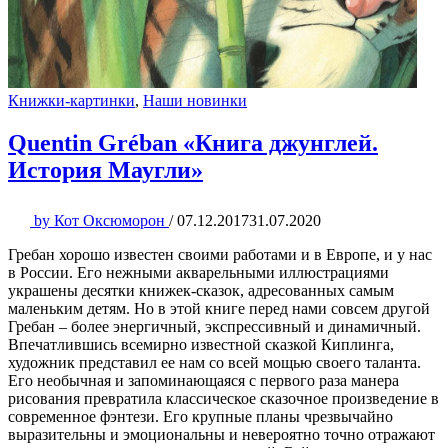
Книжки-картинки
,
Наши новинки
Quentin Gréban «Книга джунглей.
История Маугли»
by
Кот Оксюморон
/
07.12.2017
31.07.2020
Гребан хорошо известен своими работами и в Европе, и у нас
в России. Его нежными акварельными иллюстрациями
украшены десятки книжек-сказок, адресованных самым
маленьким детям. Но в этой книге перед нами совсем другой
Гребан – более энергичный, экспрессивный и динамичный.
Впечатлившись всемирно известной сказкой Киплинга,
художник представил ее нам со всей мощью своего таланта.
Его необычная и запоминающаяся с первого раза манера
рисования превратила классическое сказочное произведение в
современное фэнтези. Его крупные планы чрезвычайно
выразительны и эмоциональны и невероятно точно отражают