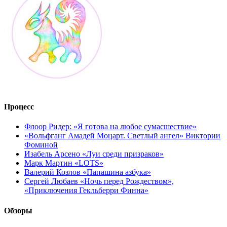
Процесс
Флоор Ридер: «Я готова на любое сумасшествие»
«Вольфганг Амадей Моцарт. Светлый ангел» Виктории
Фоминой
Изабель Арсено «Луи среди призраков»
Марк Мартин «LOTS»
Валерий Козлов «Папашина азбука»
Сергей Любаев «Ночь перед Рождеством»,
«Приключения Гекльберри Финна»
Обзоры